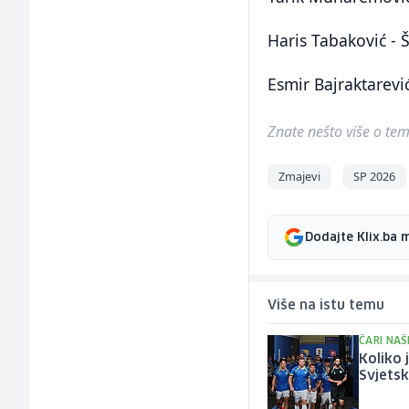
Haris Tabaković - 
Esmir Bajraktarevi
Znate nešto više o temi 
Zmajevi
SP 2026
Dodajte Klix.ba 
Više na istu temu
ČARI NAŠ
Koliko 
Svjets