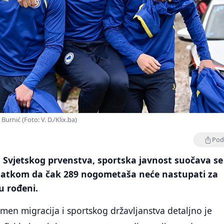
urnić (Foto: V. D./Klix.ba)
Podi
 Svjetskog prvenstva, sportska javnost suočava se
datkom da čak 289 nogometaša neće nastupati za
u rođeni.
men migracija i sportskog državljanstva detaljno je