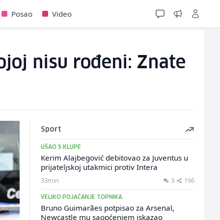
Posao
Video
joj nisu rođeni: Znate
Sport
UŠAO S KLUPE
Kerim Alajbegović debitovao za Juventus u
prijateljskoj utakmici protiv Intera
33min
3
196
VELIKO POJAČANJE TOPNIKA
Bruno Guimarães potpisao za Arsenal,
Newcastle mu saopćenjem iskazao