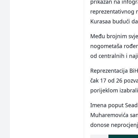
prikazan na infog
reprezentativnog n
Kurasaa budući da 
Među brojnim svjet
nogometaša rođeni
od centralnih i naj
Reprezentacija BiH
čak 17 od 26 pozvan
porijeklom izabral
Imena poput Seada
Muharemovića samo
donose neprocjenji