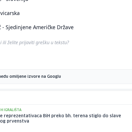
Švicarska
ć - Sjedinjene Američke Države
ili želite prijaviti grešku u tekstu?
među omiljene izvore na Googlu
IH IGRALIŠTA
je reprezentativaca BiH preko bh. terena stiglo do slave
kog prvenstva