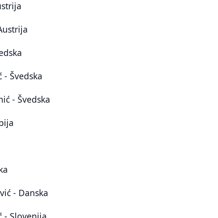
strija
ustrija
vedska
ć - Švedska
ić - Švedska
bija
ka
ić - Danska
 - Slovenija