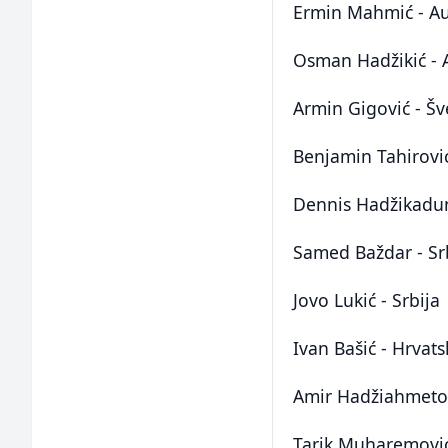
Ermin Mahmić - Au
Osman Hadžikić - A
Armin Gigović - Š
Benjamin Tahirovi
Dennis Hadžikadun
Samed Baždar - Sr
Jovo Lukić - Srbija
Ivan Bašić - Hrvats
Amir Hadžiahmetov
Tarik Muharemović