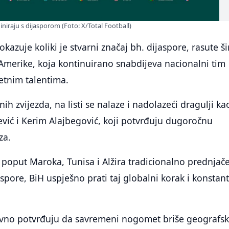
niraju s dijasporom (Foto: X/Total Football)
kazuje koliki je stvarni značaj bh. dijaspore, rasute š
Amerike, koja kontinuirano snabdijeva nacionalni tim
tnim talentima.
ih zvijezda, na listi se nalaze i nadolazeći dragulji ka
ević i Kerim Alajbegović, koji potvrđuju dugoročnu
za.
 poput Maroka, Tunisa i Alžira tradicionalno prednjač
aspore, BiH uspješno prati taj globalni korak i konstan
tivno potvrđuju da savremeni nogomet briše geografs