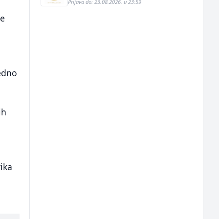
Prijava do: 23.08.2026. u 23:59
je
edno
ih
ika