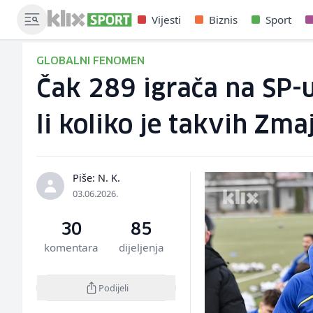
Vijesti
Biznis
Sport
GLOBALNI FENOMEN
Čak 289 igrača na SP-u
li koliko je takvih Zma
Piše: N. K.
03.06.2026.
30
85
komentara
dijeljenja
Podijeli