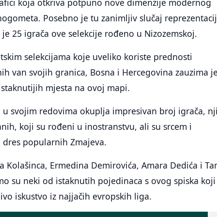
rafici koja otkriva potpuno nove dimenzije modernog
ogometa. Posebno je tu zanimljiv slučaj reprezentaci
je 25 igrača ove selekcije rođeno u Nizozemskoj.
skim selekcijama koje uveliko koriste prednosti
h van svojih granica, Bosna i Hercegovina zauzima j
istaknutijih mjesta na ovoj mapi.
 u svojim redovima okuplja impresivan broj igrača, nj
ih, koji su rođeni u inostranstvu, ali su srcem i
i dres popularnih Zmajeva.
 Kolašinca, Ermedina Demirovića, Amara Dedića i Tar
 su neki od istaknutih pojedinaca s ovog spiska koji
vo iskustvo iz najjačih evropskih liga.