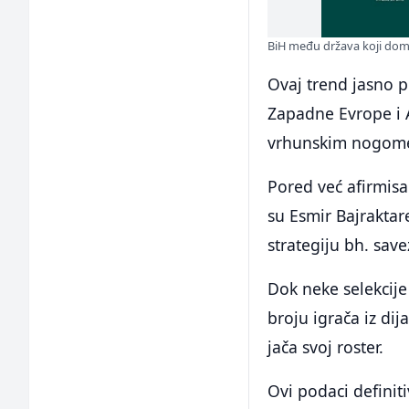
BiH među država koji domi
Ovaj trend jasno po
Zapadne Evrope i 
vrhunskim nogome
Pored već afirmisan
su Esmir Bajraktar
strategiju bh. save
Dok neke selekcije
broju igrača iz dij
jača svoj roster.
Ovi podaci defini