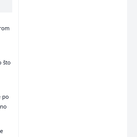
irom
o što
e po
tno
ke