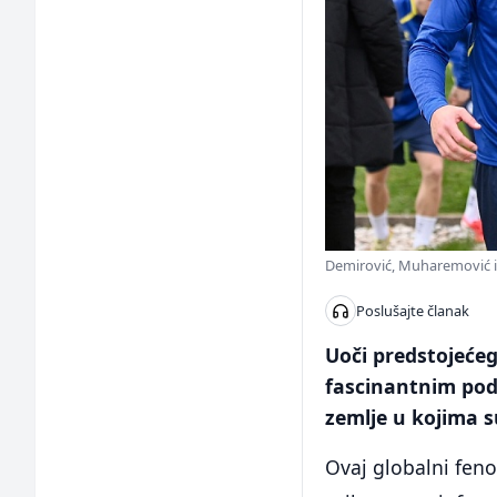
Demirović, Muharemović i B
Poslušajte članak
Uoči predstojećeg
fascinantnim po
zemlje u kojima s
Ovaj globalni feno