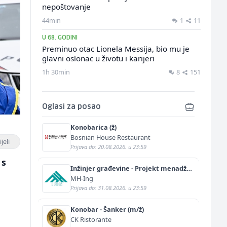
nepoštovanje
44min
1
11
U 68. GODINI
Preminuo otac Lionela Messija, bio mu je
glavni oslonac u životu i karijeri
1h 30min
8
151
Oglasi za posao
Konobarica (ž)
Bosnian House Restaurant
jeli
Prijava do: 20.08.2026. u 23:59
 s
Inžinjer građevine - Projekt menadžer
(m/ž)
MH-Ing
Prijava do: 31.08.2026. u 23:59
Konobar - Šanker (m/ž)
CK Ristorante