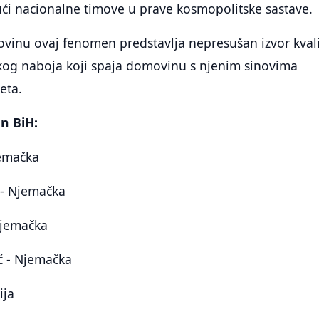
ući nacionalne timove u prave kosmopolitske sastave.
ovinu ovaj fenomen predstavlja nepresušan izvor kvali
skog naboja koji spaja domovinu s njenim sinovima
eta.
n BiH:
jemačka
 - Njemačka
Njemačka
ć - Njemačka
ija