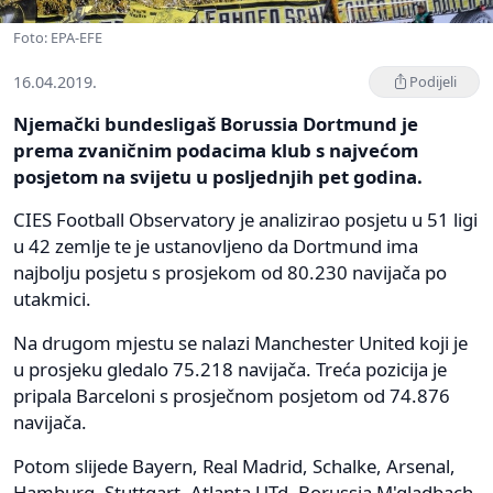
Foto: EPA-EFE
16.04.2019.
Podijeli
Njemački bundesligaš Borussia Dortmund je
prema zvaničnim podacima klub s najvećom
posjetom na svijetu u posljednjih pet godina.
CIES Football Observatory je analizirao posjetu u 51 ligi
u 42 zemlje te je ustanovljeno da Dortmund ima
najbolju posjetu s prosjekom od 80.230 navijača po
utakmici.
Na drugom mjestu se nalazi Manchester United koji je
u prosjeku gledalo 75.218 navijača. Treća pozicija je
pripala Barceloni s prosječnom posjetom od 74.876
navijača.
Potom slijede Bayern, Real Madrid, Schalke, Arsenal,
Hamburg, Stuttgart, Atlanta UTd, Borussia M'gladbach,