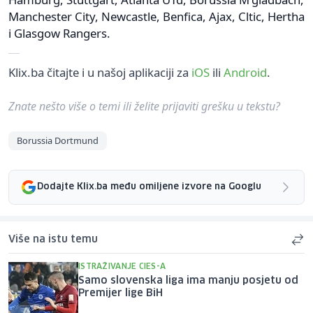
Manchester City, Newcastle, Benfica, Ajax, Cltic, Hertha
i Glasgow Rangers.
Klix.ba čitajte i u našoj aplikaciji za
iOS
ili
Android
.
Znate nešto više o temi ili želite prijaviti grešku u tekstu?
Borussia Dortmund
Dodajte Klix.ba među omiljene izvore na Googlu
Više na istu temu
ISTRAŽIVANJE CIES-A
Samo slovenska liga ima manju posjetu od
Premijer lige BiH