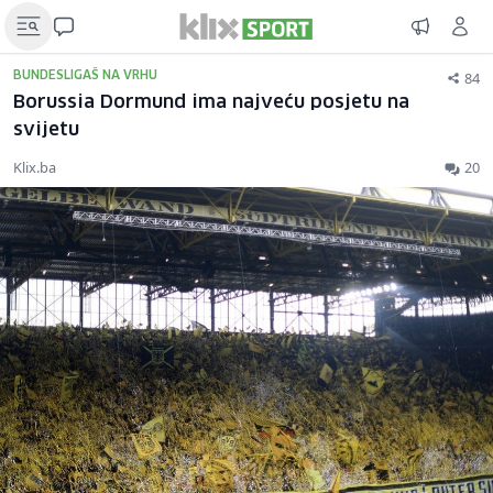
84
BUNDESLIGAŠ NA VRHU
Borussia Dormund ima najveću posjetu na
svijetu
Klix.ba
20