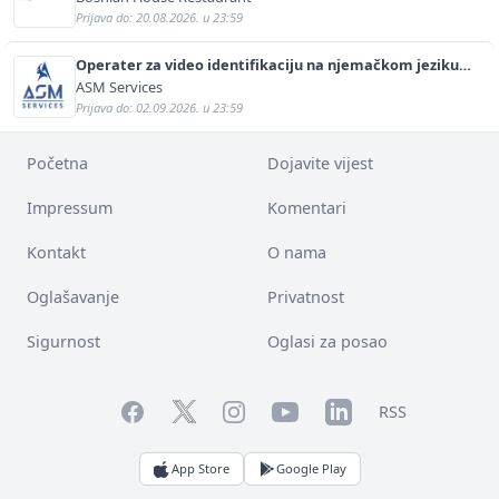
Prijava do: 20.08.2026. u 23:59
Operater za video identifikaciju na njemačkom jeziku
(m/ž)
ASM Services
Prijava do: 02.09.2026. u 23:59
Početna
Dojavite vijest
Impressum
Komentari
Kontakt
O nama
Oglašavanje
Privatnost
Sigurnost
Oglasi za posao
Facebook
YouTube
LinkedIn
Twitter
Instagram
RSS
App Store
Google Play