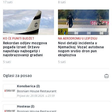
17 sati
8 sati
KO ĆE PUNITI BUDŽET
NA AERODROMU U LEIPZIGU
Rekordan odljev mozgova
Novi detalji incidenta u
pogađa Izrael: Državu
Njemačkoj: Vozač autobusa
napuštaju najbogatiji i
nogom srušio dron pun
najobrazovaniji građani
eksploziva
5 sati
5 sati
Oglasi za posao
Konobarica (ž)
Bosnian House Restaurant
Prijava do: 20.08.2026. u 23:59
Hostesa (ž)
Bosnian House Restaurant