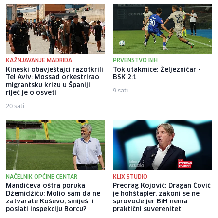
KAŽNJAVANJE MADRIDA
PRVENSTVO BIH
Kineski obavještajci razotkrili
Tok utakmice: Željezničar -
Tel Aviv: Mossad orkestrirao
BSK 2:1
migrantsku krizu u Španiji,
9 sati
riječ je o osveti
20 sati
NAČELNIK OPĆINE CENTAR
KLIX STUDIO
Mandićeva oštra poruka
Predrag Kojović: Dragan Čović
Džemidžiću: Molio sam da ne
je hohštapler, zakoni se ne
zatvarate Koševo, smiješ li
sprovode jer BiH nema
poslati inspekciju Borcu?
praktični suverenitet