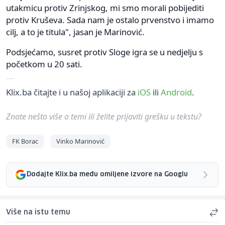
utakmicu protiv Zrinjskog, mi smo morali pobijediti
protiv Kruševa. Sada nam je ostalo prvenstvo i imamo
cilj, a to je titula", jasan je Marinović.
Podsjećamo, susret protiv Sloge igra se u nedjelju s
početkom u 20 sati.
Klix.ba čitajte i u našoj aplikaciji za
iOS
ili
Android
.
Znate nešto više o temi ili želite prijaviti grešku u tekstu?
FK Borac
Vinko Marinović
Dodajte Klix.ba među omiljene izvore na Googlu
Više na istu temu