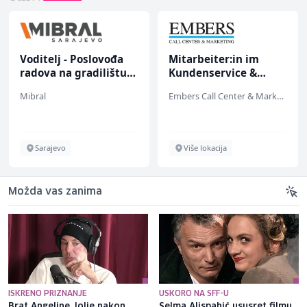
Voditelj - Poslovođa
Mitarbeiter:in im
radova na gradilištu
Kundenservice &
(m/ž)
Support (m/w/d)
Mibral
Embers Call Center & Marketing
Sarajevo
Više lokacija
Možda vas zanima
ISKRENO PRIZNANJE
USKORO NA SFF-U
Brat Angeline Jolie nakon
Selma Alispahić ususret filmu