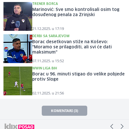
TRENER BORCA
Marinović: Sve smo kontrolisali osim tog
dosuđenog penala za Zrinjski
21.12.2025. u 17:19
DERBI SA SARAJEVOM
Borac desetkovan stiže na Koševo:
"Moramo se prilagoditi, ali svi će dati
maksimum"
07.11.2025. u 15:52
WWIN LIGA BIH
Borac u 96. minuti stigao do velike pobjede
protiv Sloge
02.11.2025. u 21:56
KOMENTARI (3)