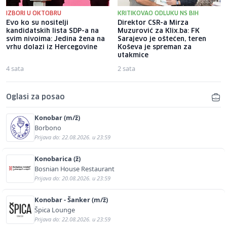
IZBORI U OKTOBRU
KRITIKOVAO ODLUKU NS BIH
Evo ko su nositelji
Direktor CSR-a Mirza
kandidatskih lista SDP-a na
Muzurović za Klix.ba: FK
svim nivoima: Jedina žena na
Sarajevo je oštećen, teren
vrhu dolazi iz Hercegovine
Koševa je spreman za
utakmice
4 sata
2 sata
Oglasi za posao
Konobar (m/ž)
Borbono
Prijava do: 22.08.2026. u 23:59
Konobarica (ž)
Bosnian House Restaurant
Prijava do: 20.08.2026. u 23:59
Konobar - Šanker (m/ž)
Špica Lounge
Prijava do: 22.08.2026. u 23:59