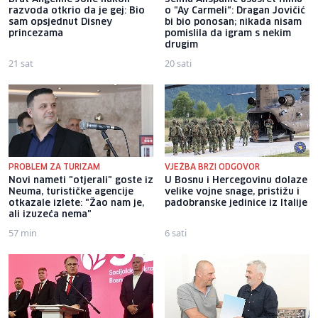
razvoda otkrio da je gej: Bio
o "Ay Carmeli": Dragan Jovičić
sam opsjednut Disney
bi bio ponosan; nikada nisam
princezama
pomislila da igram s nekim
drugim
21 sat
20 sati
PROBLEM ZA TURIZAM
VJEŽBA BRZI ODGOVOR
Novi nameti "otjerali" goste iz
U Bosnu i Hercegovinu dolaze
Neuma, turističke agencije
velike vojne snage, pristižu i
otkazale izlete: "Žao nam je,
padobranske jedinice iz Italije
ali izuzeća nema"
57 min
6 sati