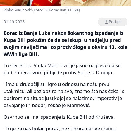
Vinko Marinović (Foto: FK Borac Banja Luka)
31.10.2025.
Podijeli
Borac iz Banja Luke nakon šokantnog ispadanja iz
Kupa BiH pokušat će da se iskupi u nedjelju pred
svojim navijačima i to protiv Sloge u okviru 13. kola
WWin lige BiH.
Trener Borca Vinko Marinović je jasno naglasio da su
pod imperativom pobjede protiv Sloge iz Doboja.
"Imaju drugačiji stil igre u odnosu na našu prvu
utakmicu, ali bez obzira na sve, znamo šta nas čeka i s
obzirom na situaciju u kojoj se nalazimo, imperativ je
osvajanje tri boda", rekao je Marinović.
Osvrnuo se i na ispadanje iz Kupa BiH od Kruševa.
"To je za nas bolan poraz, bez obzira na sve i raniju