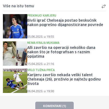
Više na istu temu
PREKINUO KARIJERU
Bivši igrač Chelseaja postao beskućnik
nakon pogrešno dijagnosticirane povrede
05.06.2023. u 19:55
NEMA KRAJA MUKAMA
Alli završio na operaciji nekoliko dana
nakon što je fotografisan s raznim
opijatima
15.04.2023. u 21:16
VRLO TUŽNA PRIČA
Karijeru završio nekada veliki talent
Chelseaja (26), proživio je najtežu godinu
života
06.04.2023. u 19:30
KOMENTARI (1)