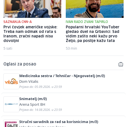
SAZNANJA CNN-A
IVAN RADO ZVANI TAPIRLO
Prvi čovjek američke vojske:
Popularni hrvatski YouTuber
Treba nam odmak od rata s
gledao duel na Grbavici: Sad
Iranom, zračni napadi nisu
vidim zašto neki kažu prvo
dovoljni
Željo, pa poslije kažu tata
5 sati
53 min
Oglasi za posao
Medicinska sestra / Tehničar - Njegovatelj (m/ž)
Dom Vitalis
Prijava do: 05.09.2026. u 23:59
Snimatelj (m/ž)
Arena Sport BH
Prijava do: 14.08.2026. u 23:59
Stručni saradnik za rad sa korisnicima (m/ž)