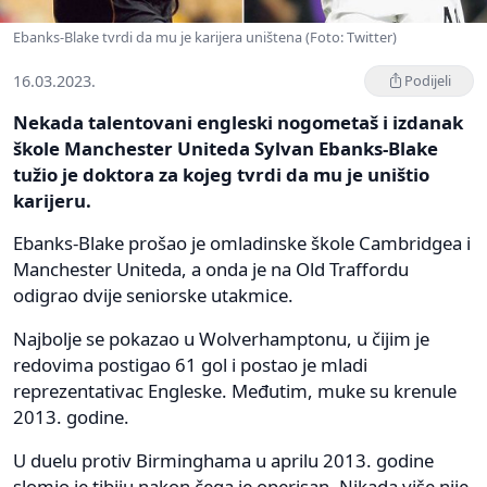
Ebanks-Blake tvrdi da mu je karijera uništena (Foto: Twitter)
16.03.2023.
Podijeli
Nekada talentovani engleski nogometaš i izdanak
škole Manchester Uniteda Sylvan Ebanks-Blake
tužio je doktora za kojeg tvrdi da mu je uništio
karijeru.
Ebanks-Blake prošao je omladinske škole Cambridgea i
Manchester Uniteda, a onda je na Old Traffordu
odigrao dvije seniorske utakmice.
Najbolje se pokazao u Wolverhamptonu, u čijim je
redovima postigao 61 gol i postao je mladi
reprezentativac Engleske. Međutim, muke su krenule
2013. godine.
U duelu protiv Birminghama u aprilu 2013. godine
slomio je tibiju nakon čega je operisan. Nikada više nije