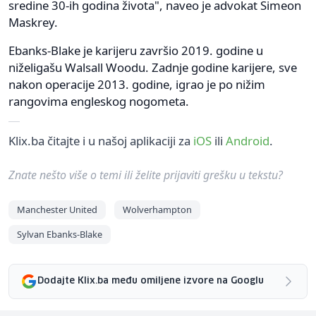
sredine 30-ih godina života", naveo je advokat Simeon
Maskrey.
Ebanks-Blake je karijeru završio 2019. godine u
niželigašu Walsall Woodu. Zadnje godine karijere, sve
nakon operacije 2013. godine, igrao je po nižim
rangovima engleskog nogometa.
Klix.ba čitajte i u našoj aplikaciji za
iOS
ili
Android
.
Znate nešto više o temi ili želite prijaviti grešku u tekstu?
Manchester United
Wolverhampton
Sylvan Ebanks-Blake
Dodajte Klix.ba među omiljene izvore na Googlu