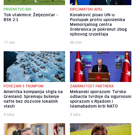
PRVENSTVO BIH
DIPLOMATSKI APEL
Tok utakmice: Željezničar -
Konaković pisao UN-u:
BSK 2:1
Postupak protiv uposlenika
Memorijalnog centra
Srebrenica je pokrenut zbog
njihovog izvještaja
17 sati
46 min
POVEZANI S TRUMPOM
ZABRINUTOST PARTNERA
Američka kompanija stigla na
Mekanski sporazum: Turska
Grenland: Spremaju bušenje
odbacila tvrdnje da sigurnosni
nafte bez dozvole lokalnih
sporazum s Rijadom i
vlasti
Islamabadom krši NATO
4 sata
3 sata