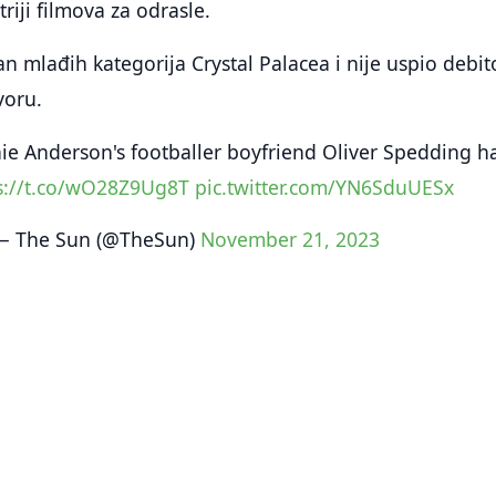
riji filmova za odrasle.
an mlađih kategorija Crystal Palacea i nije uspio debit
voru.
hie Anderson's footballer boyfriend Oliver Spedding h
s://t.co/wO28Z9Ug8T
pic.twitter.com/YN6SduUESx
— The Sun (@TheSun)
November 21, 2023