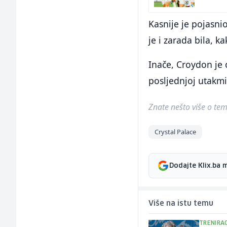
Kasnije je pojasni
je i zarada bila, k
Inače, Croydon je
posljednjoj utakmi
Znate nešto više o temi 
Crystal Palace
Dodajte Klix.ba 
Više na istu temu
TRENIRA