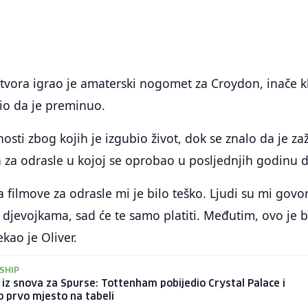
atvora igrao je amaterski nogomet za Croydon, inače k
dio da je preminuo.
osti zbog kojih je izgubio život, dok se znalo da je za
va za odrasle u kojoj se oprobao u posljednjih godinu 
a filmove za odrasle mi je bilo teško. Ljudi su mi govori
s djevojkama, sad će te samo platiti. Međutim, ovo je b
ekao je Oliver.
SHIP
iz snova za Spurse: Tottenham pobijedio Crystal Palace i
 prvo mjesto na tabeli