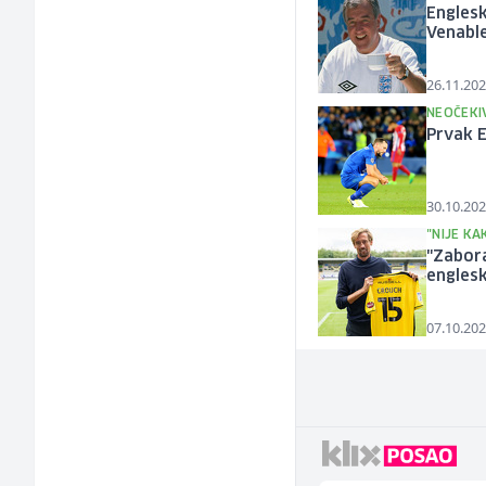
Engles
Venabl
26.11.202
NEOČEKI
Prvak E
30.10.202
"NIJE KA
"Zabora
engles
07.10.202