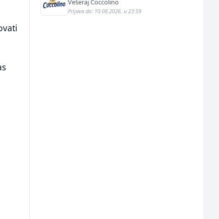
Vešeraj Coccolino
Prijava do: 10.08.2026. u 23:59
ovati
as