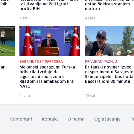
lnih
iz Litvanije ne želi igrati
ostao šokiran stanjem
protiv BiH
motora
1 sat
4 sata
ZABRINUTOST PARTNERA
PRIVUKAO PAŽNJU
ar -
Mekanski sporazum: Turska
Britanski novinar izveo
odbacila tvrdnje da
eksperiment u Sarajevu:
sigurnosni sporazum s
Skinuo cipele i bos hod
Rijadom i Islamabadom krši
Baščaršijom 30 minuta
NATO
2 sata
15 sati
m
Komentari
Kontakt
O nama
Oglašavanje
P