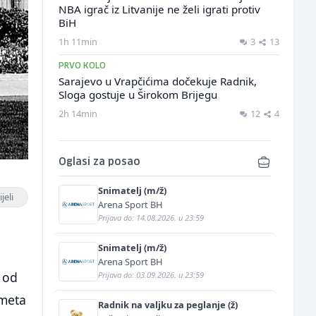
NBA igrač iz Litvanije ne želi igrati protiv
BiH
1h 11min
3
13
PRVO KOLO
Sarajevo u Vrapčićima dočekuje Radnik,
Sloga gostuje u Širokom Brijegu
2h 14min
12
4
Oglasi za posao
Snimatelj (m/ž)
jeli
Arena Sport BH
Prijava do: 14.08.2026. u 23:59
Snimatelj (m/ž)
Arena Sport BH
a od
Prijava do: 03.09.2026. u 23:59
ometa
Radnik na valjku za peglanje (ž)