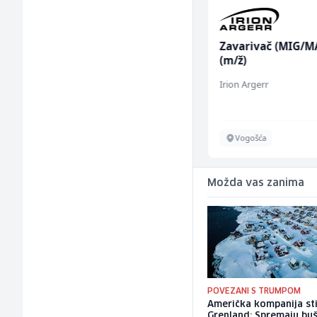
Sachbearbeiter in der
Zavarivač (MIG/M
Voice Quality
(m/ž)
Management (m/w)
Servicepoint
Irion Argerr
Sarajevo
Vogošća
Možda vas zanima
POVEZANI S TRUMPOM
Američka kompanija sti
Grenland: Spremaju bu