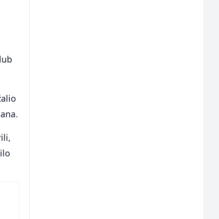
lub
žalio
dana.
li,
ilo