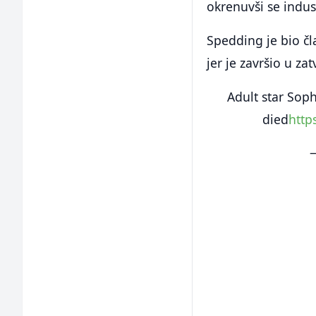
okrenuvši se indust
Spedding je bio čl
jer je završio u zat
Adult star Sop
died
http