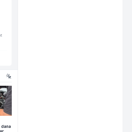
Kuhinjski pomoćnik
Kundenbetreuer
(m/ž)
(m/w)
nt
Restoran Golf Klub
Servicepoint
Sarajevo
Sarajevo
u dana
čar