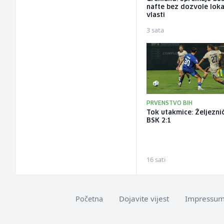
nafte bez dozvole loka
vlasti
3 sata
PRVENSTVO BIH
Tok utakmice: Željeznič
BSK 2:1
16 sati
Dojavite vijest
Impressu
Početna