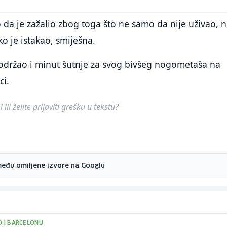
o da je zažalio zbog toga što ne samo da nije uživao, 
ako je istakao, smiješna.
 održao i minut šutnje za svog bivšeg nogometaša na
ci.
ili želite prijaviti grešku u tekstu?
među omiljene izvore na Googlu
O I BARCELONU