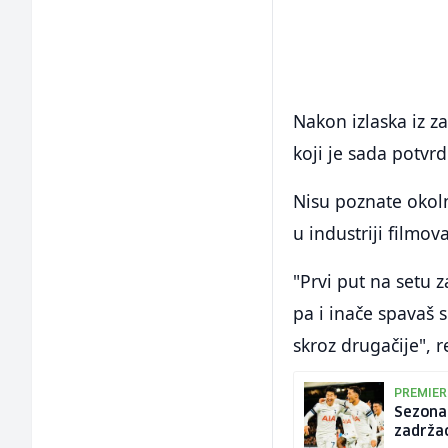
Nakon izlaska iz z
koji je sada potvr
Nisu poznate okoln
u industriji filmo
"Prvi put na setu z
pa i inače spavaš 
skroz drugačije", r
PREMIER
Sezona 
zadržao