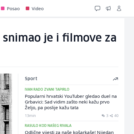
Posao
Video
 snimao je i filmove za
Sport
IVAN RADO ZVANI TAPIRLO
Popularni hrvatski YouTuber gledao duel na
Grbavici: Sad vidim zašto neki kažu prvo
Željo, pa poslije kažu tata
13min
3
40
RASULO KOD NAŠEG RIVALA
Odlične vijesti za naše košarkaše! Nijedan