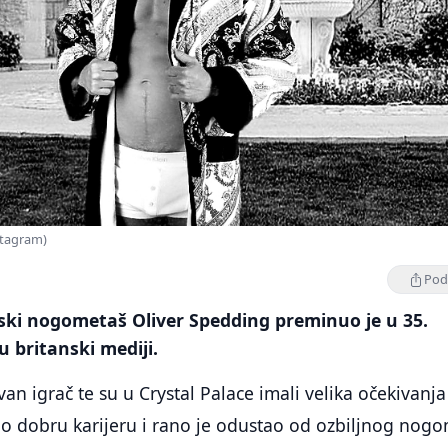
stagram)
Podi
ski nogometaš Oliver Spedding preminuo je u 35.
su britanski mediji.
van igrač te su u Crystal Palace imali velika očekivanj
io dobru karijeru i rano je odustao od ozbiljnog nog