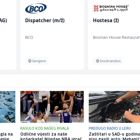
AG)
Dispatcher (m/ž)
Hostesa (ž)
BCO
Bosnian House Restaura
Sarajevo
Inostranstvo
RASULO KOD NAŠEG RIVALA
PREDUGO RADIO U LERU
gla na
Odlične vijesti za naše
Zaštitari u SAD-u godin
šenje
košarkaše! Nijedan NBA igrač
nisu gasili auto: Mehani