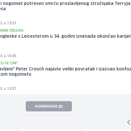
ki nogomet potresen smrću proslavljenog stručnjaka Terryja
esa
3. u 13:53
VANA ODLUKA
ngleske s Leicesterom u 34. godini iznenada okončao karije
3. u 14:36
KO SE ČINI"
vljeni" Peter Crouch najavio veliki povratak i izazvao konfuz
kom nogometu
3. u 13:37
KOMENTARI (8)