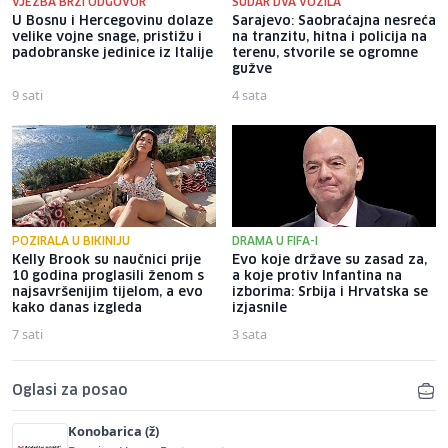
VJEŽBA BRZI ODGOVOR
SUDAR DVA VOZILA
U Bosnu i Hercegovinu dolaze
Sarajevo: Saobraćajna nesreća
velike vojne snage, pristižu i
na tranzitu, hitna i policija na
padobranske jedinice iz Italije
terenu, stvorile se ogromne
gužve
9 sati
4 sata
POZIRALA U BIKINIJU
DRAMA U FIFA-I
Kelly Brook su naučnici prije
Evo koje države su zasad za,
10 godina proglasili ženom s
a koje protiv Infantina na
najsavršenijim tijelom, a evo
izborima: Srbija i Hrvatska se
kako danas izgleda
izjasnile
7 sati
3 sata
Oglasi za posao
Konobarica (ž)