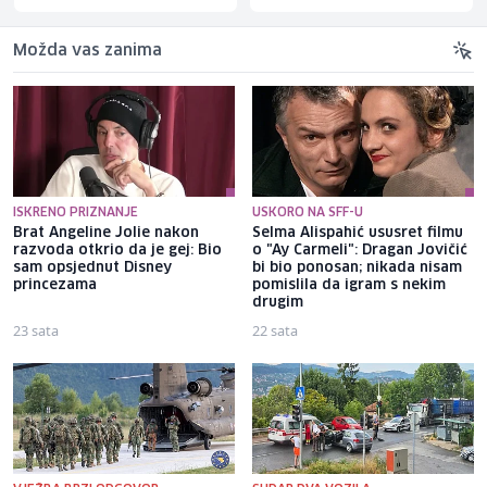
Možda vas zanima
ISKRENO PRIZNANJE
USKORO NA SFF-U
Brat Angeline Jolie nakon
Selma Alispahić ususret filmu
razvoda otkrio da je gej: Bio
o "Ay Carmeli": Dragan Jovičić
sam opsjednut Disney
bi bio ponosan; nikada nisam
princezama
pomislila da igram s nekim
drugim
23 sata
22 sata