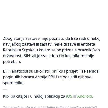
Zbog stanja zastave, nije poznato da li se radi o nekoj
navijačkoj zastavi ili zastavi neke države ili entiteta
Republika Srpska u kojem se ne priznaje praznik Dan
državnosti BiH, ali je svejedno čin koji nikome nije
potreban.
BH Fanaticosi su iskoristili priliku i prisjetili se šehida i
poginulih boraca Armije RBiH te posjetili njihove
spomenike.
Klix.ba čitajte i u našoj aplikaciji za
iOS
ili
Android
.
Znate nešto više o temi ili želite prijaviti grešku u tekstu?