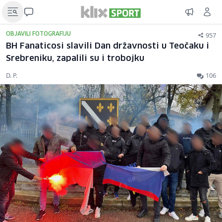
957
OBJAVILI FOTOGRAFIJU
BH Fanaticosi slavili Dan državnosti u Teočaku i
Srebreniku, zapalili su i trobojku
D. P.
106