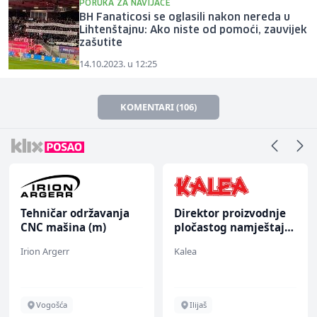
PORUKA ZA NAVIJAČE
BH Fanaticosi se oglasili nakon nereda u
Lihtenštajnu: Ako niste od pomoći, zauvijek
zašutite
14.10.2023. u 12:25
KOMENTARI (106)
Tehničar održavanja
Direktor proizvodnje
CNC mašina (m)
pločastog namještaja
(m/ž)
Irion Argerr
Kalea
Vogošća
Ilijaš