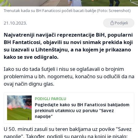
Trenutak kada su BH Fanaticosi počeli bacati baklje (Foto: Screenshot)
21.10.2023.
Podijeli
Najvatreniji navijači reprezentacije BiH, popularni
BH Fantaticosi, objavili su novi snimak prekida koji
su izazvali u Lihtenštajnu, a na kojem je prikazano
kako se sve odiigralo.
Iako su do tada šutjeli i nisu se oglašavali o brojnim
problemima u bh. nogometu, konačno su odlučili da na
ovaj način dignu glas.
PODIGLI PAROLU
Pogledajte kako su BH Fanaticosi bakljadom
prekinuli utakmicu uz poruku "Savez
napolje"
U 50. minuti zasuli su teren bakljama uz povike "Savez
napolje". Također, podigli su parolu na kojoj je pisalo: