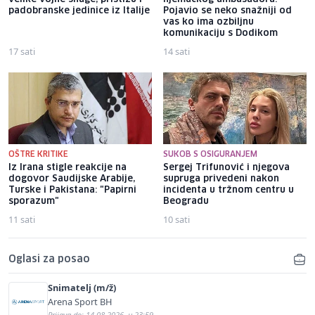
padobranske jedinice iz Italije
Pojavio se neko snažniji od
vas ko ima ozbiljnu
komunikaciju s Dodikom
17 sati
14 sati
OŠTRE KRITIKE
SUKOB S OSIGURANJEM
Iz Irana stigle reakcije na
Sergej Trifunović i njegova
dogovor Saudijske Arabije,
supruga privedeni nakon
Turske i Pakistana: "Papirni
incidenta u tržnom centru u
sporazum"
Beogradu
11 sati
10 sati
Oglasi za posao
Snimatelj (m/ž)
Arena Sport BH
Prijava do: 14.08.2026. u 23:59