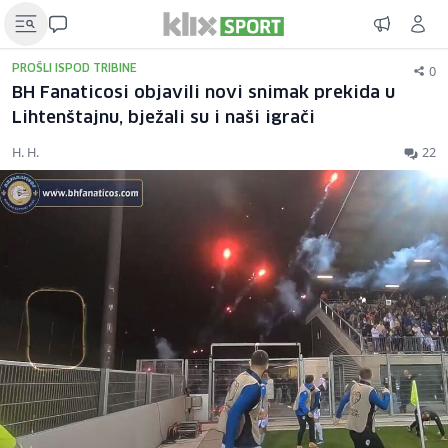
0
PROŠLI ISPOD TRIBINE
BH Fanaticosi objavili novi snimak prekida u
Lihtenštajnu, bježali su i naši igrači
H. H.
22