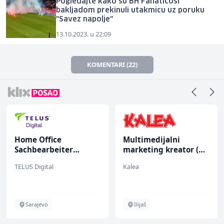
Pogledajte kako su BH Fanaticosi
bakljadom prekinuli utakmicu uz poruku
"Savez napolje"
13.10.2023. u 22:09
KOMENTARI (22)
Home Office
Multimedijalni
Sachbearbeiter
marketing kreator (m/
(m/w/d) für einen
ž)
TELUS Digital
Kalea
bekannten deutschen
Energieversorger
Sarajevo
Ilijaš