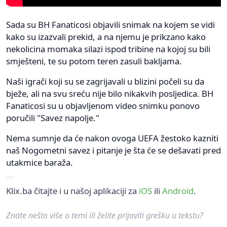
Sada su BH Fanaticosi objavili snimak na kojem se vidi
kako su izazvali prekid, a na njemu je prikzano kako
nekolicina momaka silazi ispod tribine na kojoj su bili
smješteni, te su potom teren zasuli bakljama.
Naši igrači koji su se zagrijavali u blizini počeli su da
bježe, ali na svu sreću nije bilo nikakvih posljedica. BH
Fanaticosi su u objavljenom video snimku ponovo
poručili "Savez napolje."
Nema sumnje da će nakon ovoga UEFA žestoko kazniti
naš Nogometni savez i pitanje je šta će se dešavati pred
utakmice baraža.
Klix.ba čitajte i u našoj aplikaciji za
iOS
ili
Android
.
Znate nešto više o temi ili želite prijaviti grešku u tekstu?