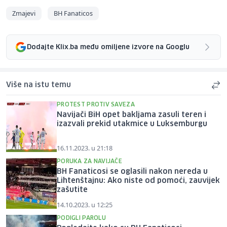
Zmajevi
BH Fanaticos
Dodajte Klix.ba među omiljene izvore na Googlu
Više na istu temu
PROTEST PROTIV SAVEZA
Navijači BiH opet bakljama zasuli teren i
izazvali prekid utakmice u Luksemburgu
16.11.2023. u 21:18
PORUKA ZA NAVIJAČE
BH Fanaticosi se oglasili nakon nereda u
Lihtenštajnu: Ako niste od pomoći, zauvijek
zašutite
14.10.2023. u 12:25
PODIGLI PAROLU