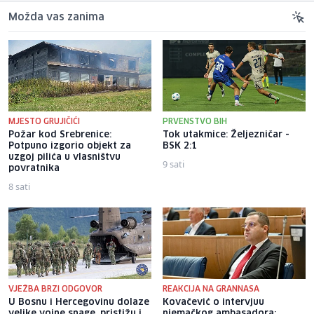
Možda vas zanima
MJESTO GRUJIČIĆI
PRVENSTVO BIH
Požar kod Srebrenice:
Tok utakmice: Željezničar -
Potpuno izgorio objekt za
BSK 2:1
uzgoj pilića u vlasništvu
9 sati
povratnika
8 sati
VJEŽBA BRZI ODGOVOR
REAKCIJA NA GRANNASA
U Bosnu i Hercegovinu dolaze
Kovačević o intervjuu
velike vojne snage, pristižu i
njemačkog ambasadora: