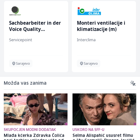
Sachbearbeiter in der
Monteri ventilacije i
Voice Quality
klimatizacije (m)
Management (m/w)
Servicepoint
Interclima
Sarajevo
Sarajevo
Možda vas zanima
SKUPOCJEN MODNI DODATAK
USKORO NA SFF-U
Mlađa kćerka Zdravka Čolića
Selma Alispahić ususret filmu