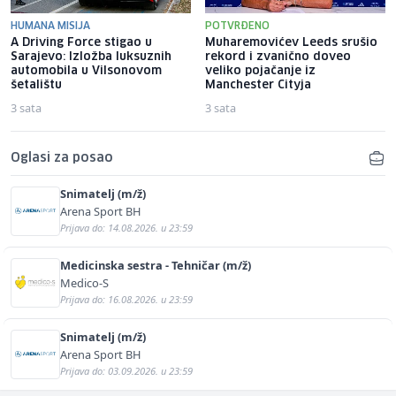
HUMANA MISIJA
POTVRĐENO
A Driving Force stigao u
Muharemovićev Leeds srušio
Sarajevo: Izložba luksuznih
rekord i zvanično doveo
automobila u Vilsonovom
veliko pojačanje iz
šetalištu
Manchester Cityja
3 sata
3 sata
Oglasi za posao
Snimatelj (m/ž)
Arena Sport BH
Prijava do: 14.08.2026. u 23:59
Medicinska sestra - Tehničar (m/ž)
Medico-S
Prijava do: 16.08.2026. u 23:59
Snimatelj (m/ž)
Arena Sport BH
Prijava do: 03.09.2026. u 23:59