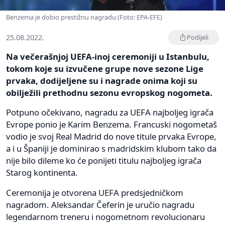
Benzema je dobio prestižnu nagradu (Foto: EPA-EFE)
25.08.2022.
Podijeli
Na večerašnjoj UEFA-inoj ceremoniji u Istanbulu,
tokom koje su izvučene grupe nove sezone Lige
prvaka, dodijeljene su i nagrade onima koji su
obilježili prethodnu sezonu evropskog nogometa.
Potpuno očekivano, nagradu za UEFA najboljeg igrača
Evrope ponio je Karim Benzema. Francuski nogometaš
vodio je svoj Real Madrid do nove titule prvaka Evrope,
a i u Španiji je dominirao s madridskim klubom tako da
nije bilo dileme ko će ponijeti titulu najboljeg igrača
Starog kontinenta.
Ceremonija je otvorena UEFA predsjedničkom
nagradom. Aleksandar Čeferin je uručio nagradu
legendarnom treneru i nogometnom revolucionaru