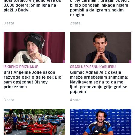
nosi torbicu vrijednu više od
o "Ay Carmeli": Dragan Jovičić
3.000 dolara: Snimljena na
bi bio ponosan; nikada nisam
plaži u Budvi
pomislila da igram s nekim
drugim
3 sata
2 sata
ISKRENO PRIZNANJE
GRADI USPJEŠNU KARIJERU
Brat Angeline Jolie nakon
Glumac Adnan Alić osvaja
razvoda otkrio da je gej: Bio
mreže urnebesnim snimcima:
sam opsjednut Disney
Navikavam se na to da me
princezama
ljudi prepoznaju gdje god se
pojavim
3 sata
4 sata