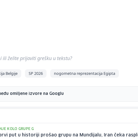
ili želite prijaviti grešku u tekstu?
ja Belgije
SP 2026
nogometna reprezentacija Egipta
među omiljene izvore na Googlu
NJE KOLO GRUPE G
prvi put u historiji prošao grupu na Mundijalu, Iran čeka raspl