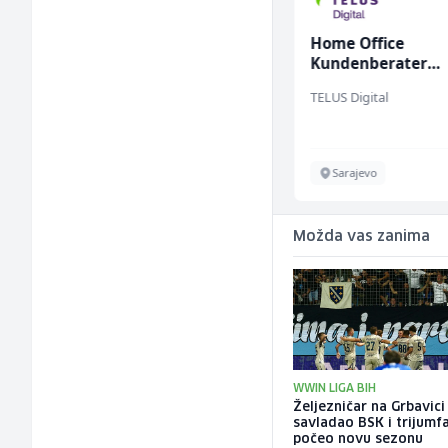
Sachbearbeiter in der
Home Office
Schaltungsabteilung
Kundenberater
(m/w)
(m/w/d) für Vatten
Servicepoint
TELUS Digital
Sarajevo
Sarajevo
Možda vas zanima
WWIN LIGA BIH
Željezničar na Grbavici
savladao BSK i trijumf
počeo novu sezonu