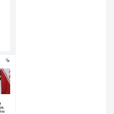
Kuhinjski pomoćnik
Multimedijalni
(m/ž)
marketing kreator (
ž)
Restoran Golf Klub
Kalea
Sarajevo
Ilijaš
a
je,
rni