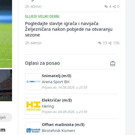
2h 40min
4
0
SLIJEDI VELIKI DERBI
Pogledajte slavlje igrača i navijača
Željezničara nakon pobjede na otvaranju
sezone
2h 44min
13
156
Oglasi za posao
Snimatelj (m/ž)
Arena Sport BH
Prijava do: 14.08.2026. u 23:59
Električar (m/ž)
Hering
Prijava do: 04.09.2026. u 23:59
jeli
Offset mašinista (m/ž)
vom
Birotehnik Komerc