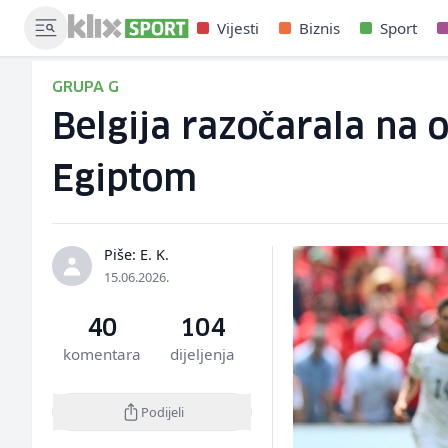
Vijesti
Biznis
Sport
GRUPA G
Belgija razočarala na 
Egiptom
Piše: E. K.
15.06.2026.
40
104
komentara
dijeljenja
Podijeli