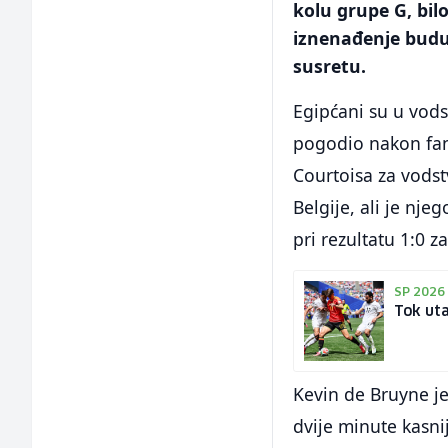
kolu grupe G, bilo
iznenađenje buduć
susretu.
Egipćani su u vods
pogodio nakon fan
Courtoisa za vodstv
Belgije, ali je nj
pri rezultatu 1:0 z
SP 2026
Tok uta
Kevin de Bruyne je
dvije minute kasni