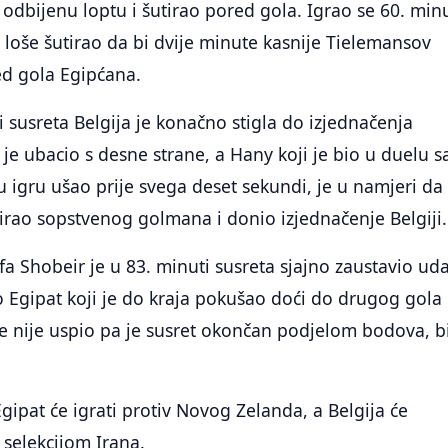
odbijenu loptu i šutirao pored gola. Igrao se 60. min
loše šutirao da bi dvije minute kasnije Tielemansov
ed gola Egipćana.
i susreta Belgija je konačno stigla do izjednačenja
 je ubacio s desne strane, a Hany koji je bio u duelu s
u igru ušao prije svega deset sekundi, je u namjeri da
tirao sopstvenog golmana i donio izjednačenje Belgiji.
 Shobeir je u 83. minuti susreta sjajno zaustavio ud
 Egipat koji je do kraja pokušao doći do drugog gola 
e nije uspio pa je susret okončan podjelom bodova, bi
gipat će igrati protiv Novog Zelanda, a Belgija će
 selekcijom Irana.