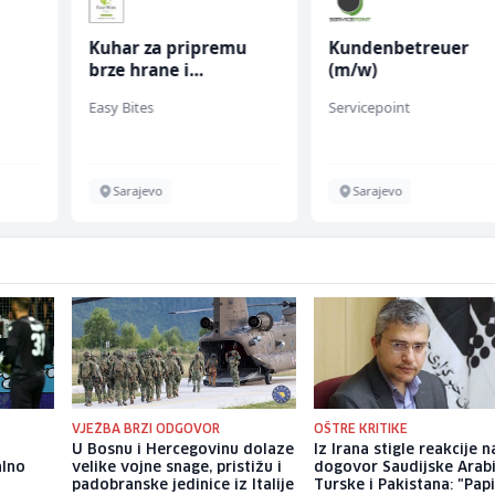
Kuhar za pripremu
Kundenbetreuer
brze hrane i
(m/w)
fall
jednostavnih jela (m/
Easy Bites
Servicepoint
ž)
Sarajevo
Sarajevo
VJEŽBA BRZI ODGOVOR
OŠTRE KRITIKE
U Bosnu i Hercegovinu dolaze
Iz Irana stigle reakcije n
alno
velike vojne snage, pristižu i
dogovor Saudijske Arabi
padobranske jedinice iz Italije
Turske i Pakistana: "Papi