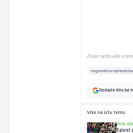
Znate nešto više o temi 
nogometna reprezentaci
Dodajte Klix.ba 
Više na istu temu
POSLJED
Egipat 