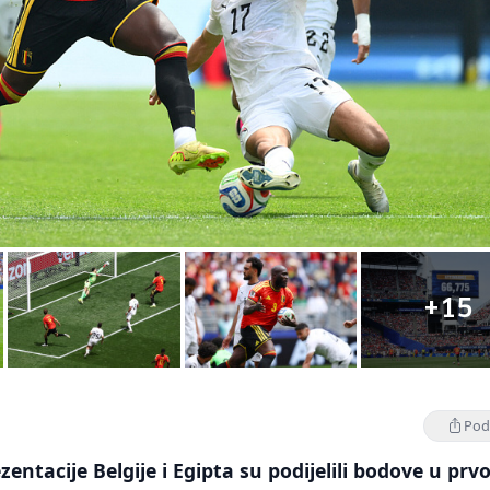
+15
Podi
ntacije Belgije i Egipta su podijelili bodove u pr