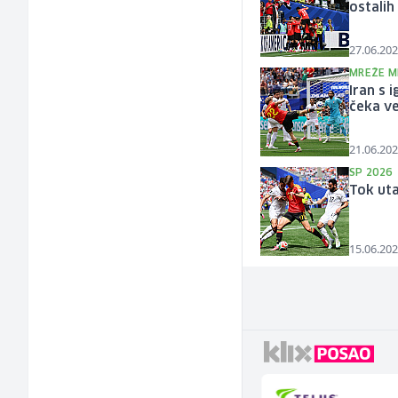
ostalih
27.06.202
MREŽE M
Iran s 
čeka v
21.06.202
SP 2026
Tok uta
15.06.202