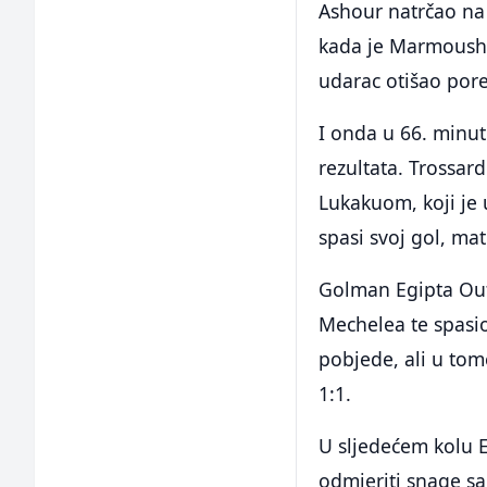
Ashour natrčao na 
kada je Marmoush 
udarac otišao por
I onda u 66. minut
rezultata. Trossard
Lukakuom, koji je 
spasi svoj gol, ma
Golman Egipta Oufa
Mechelea te spasio
pobjede, ali u tom
1:1.
U sljedećem kolu E
odmjeriti snage sa