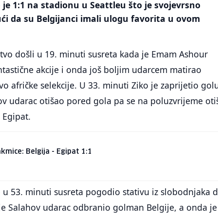
 je 1:1 na stadionu u Seattleu što je svojevrsno
i da su Belgijanci imali ulogu favorita u ovom
tvo došli u 19. minuti susreta kada je Emam Ashour
tastične akcije i onda još boljim udarcem matirao
o afričke selekcije. U 33. minuti Ziko je zaprijetio gol
egov udarac otišao pored gola pa se na poluzvrijeme oti
a Egipat.
kmice: Belgija - Egipat 1:1
 u 53. minuti susreta pogodio stativu iz slobodnjaka d
je Salahov udarac odbranio golman Belgije, a onda je