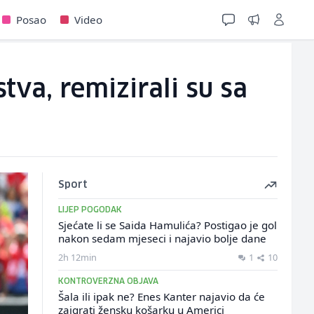
Posao
Video
tva, remizirali su sa
Sport
LIJEP POGODAK
Sjećate li se Saida Hamulića? Postigao je gol
nakon sedam mjeseci i najavio bolje dane
2h 12min
1
10
KONTROVERZNA OBJAVA
Šala ili ipak ne? Enes Kanter najavio da će
zaigrati žensku košarku u Americi