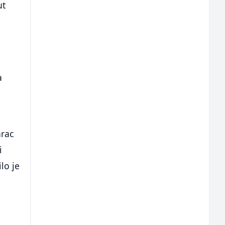
ut
a
arac
i
lo je