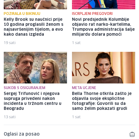
POZIRALA U BIKINIJU
ISCRPLJENI PREGOVORI
Kelly Brook su naučnici prije
Novi predsjednik Kolumbije
10 godina proglasili ženom s
objavio rat narko-kartelima,
najsavršenijim tijelom, a evo
Trumpova administracija šalje
kako danas izgleda
milijardu dolara pomoći
19 sati
1 sat
SUKOB S OSIGURANJEM
META UCJENE
Sergej Trifunović i njegova
Bella Thorne otkrila zašto je
supruga privedeni nakon
objavila svoje eksplicitne
incidenta u tržnom centru u
fotografije: Govorili su da
Beogradu
samo želim pokazati grudi
13 sati
1 sat
Oglasi za posao