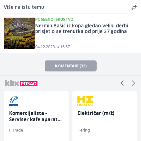
Više na istu temu
POSEBNO ISKUSTVO
Nermin Bašić iz kopa gledao veliki derbi i
prisjetio se trenutka od prije 27 godina
04.12.2023. u 16:57
KOMENTARI (32)
Komercijalista -
Električar (m/ž)
Serviser kafe aparata
(m/ž)
P Trade
Hering