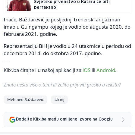
Svjetsko prvenstvo u Kataru će biti
perfektno
Inače, Baždarević je posljednji trenerski angažman
imao u Guingampu kojeg je vodio od augusta 2020. do
februara 2021. godine.
Reprezentaciju BiH je vodio u 24 utakmice u periodu od
decembra 2014. do oktobra 2017. godine.
Klix.ba čitajte i u našoj aplikaciji za
iOS
ili
Android
.
Znate nešto više o temi ili želite prijaviti grešku u tekstu?
Mehmed Baždarević
Ulcinj
Dodajte Klix.ba među omiljene izvore na Googlu