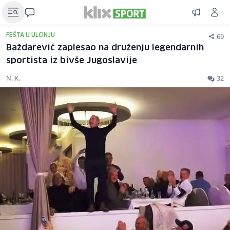
69
FEŠTA U ULCINJU
Baždarević zaplesao na druženju legendarnih
sportista iz bivše Jugoslavije
N. K.
32