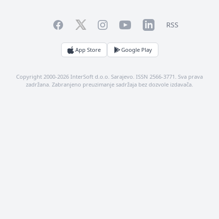
Facebook
YouTube
LinkedIn
Twitter
Instagram
RSS
App Store
Google Play
Copyright 2000-2026 InterSoft d.o.o. Sarajevo. ISSN 2566-3771. Sva prava
zadržana. Zabranjeno preuzimanje sadržaja bez dozvole izdavača.