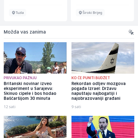
Tuzla
Široki Brijeg
Možda vas zanima
PRIVUKAO PAŽNJU
KO ĆE PUNITI BUDŽET
Britanski novinar izveo
Rekordan odljev mozgova
eksperiment u Sarajevu:
pogađa Izrael: Državu
Skinuo cipele i bos hodao
napuštaju najbogatiji i
Baščaršijom 30 minuta
najobrazovaniji građani
12 sati
9 sati