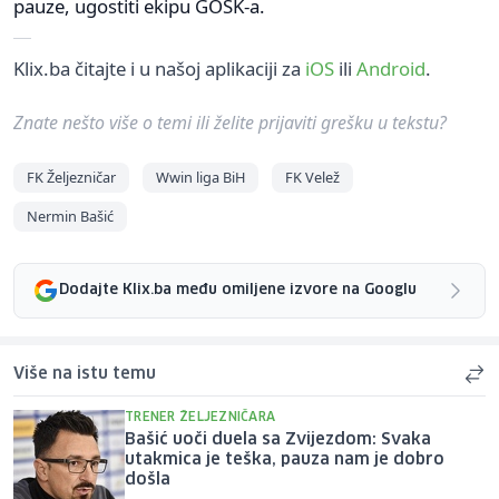
pauze, ugostiti ekipu GOŠK-a.
Klix.ba čitajte i u našoj aplikaciji za
iOS
ili
Android
.
Znate nešto više o temi ili želite prijaviti grešku u tekstu?
FK Željezničar
Wwin liga BiH
FK Velež
Nermin Bašić
Dodajte Klix.ba među omiljene izvore na Googlu
Više na istu temu
TRENER ŽELJEZNIČARA
Bašić uoči duela sa Zvijezdom: Svaka
utakmica je teška, pauza nam je dobro
došla