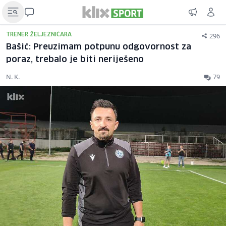
296
TRENER ŽELJEZNIČARA
Bašić: Preuzimam potpunu odgovornost za
poraz, trebalo je biti neriješeno
N. K.
79