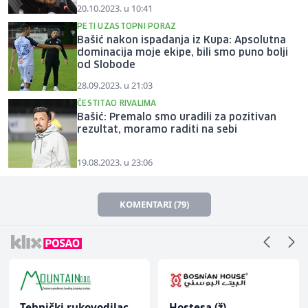
20.10.2023. u 10:41
PETI UZASTOPNI PORAZ
Bašić nakon ispadanja iz Kupa: Apsolutna
dominacija moje ekipe, bili smo puno bolji
od Slobode
28.09.2023. u 21:03
ČESTITAO RIVALIMA
Bašić: Premalo smo uradili za pozitivan
rezultat, moramo raditi na sebi
19.08.2023. u 23:06
KOMENTARI (79)
Tehnički rukovodilac
Hostesa (ž)