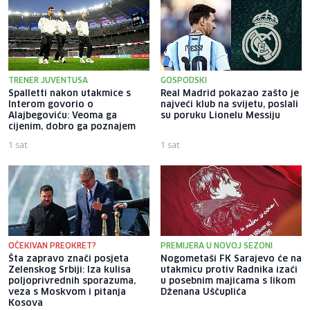
TRENER JUVENTUSA
GOSPODSKI
Spalletti nakon utakmice s
Real Madrid pokazao zašto je
Interom govorio o
najveći klub na svijetu, poslali
Alajbegoviću: Veoma ga
su poruku Lionelu Messiju
cijenim, dobro ga poznajem
1 sat
1 sat
OČEKIVAN PREOKRET?
PREMIJERA U NOVOJ SEZONI
Šta zapravo znači posjeta
Nogometaši FK Sarajevo će na
Zelenskog Srbiji: Iza kulisa
utakmicu protiv Radnika izaći
poljoprivrednih sporazuma,
u posebnim majicama s likom
veza s Moskvom i pitanja
Dženana Uščuplića
Kosova