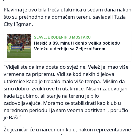
Plavima je ovo bila treća utakmica u sedam dana nakon
što su prethodno na domaćem terenu savladali Tuzla
City i Igman.
SLAVLJE ROĐENIH U MOSTARU
Haskić u 89. minuti donio veliku pobjedu
Veležu u derbiju sa Željezničarom
"Vidjeli ste da ima dosta do svježine. Velež je imao više
vremena za pripremu. Vidi se kod nekih dijelova
utakmice kada je trebalo malo više tempa. Mislim da
smo dobro izvukli ove tri utakmice. Nisam zadovoljan
kada izgubimo, ali stanje na terenu je bilo
zadovoljavajuće. Moramo se stabilizirati kao klub u
narednom periodu i ja sam veoma pozitivan", poručio
je Bašić.
Željezničar će u narednom kolu, nakon reprezentativne