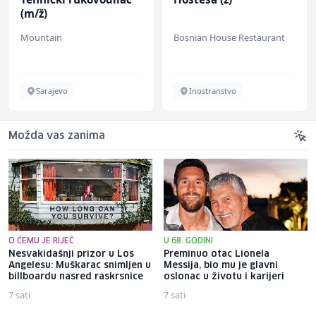
(m/ž)
Mountain
Bosnian House Restaurant
Sarajevo
Inostranstvo
Možda vas zanima
O ČEMU JE RIJEČ
U 68. GODINI
Nesvakidašnji prizor u Los
Preminuo otac Lionela
Angelesu: Muškarac snimljen u
Messija, bio mu je glavni
billboardu nasred raskrsnice
oslonac u životu i karijeri
7 sati
7 sati