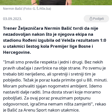
Nermin Bašić (Foto: G. Š./Klix.ba)
03.09.2023.
Podijeli
Trener Željezničara Nermin Bašić tvrdi da nije
nezadovoljan nakon što je njegova ekipa na
stadionu Rođeni izgubila od Veleža rezultatom 1:0
u utakmici šestog kola Premijer lige Bosne i
Hercegovine.
"Imali smo previše respekta i jedni i drugi. Bez nekih
pravih ubačaja i završnice na obje strane. Po svemu je
trebalo biti neriješeno, ali spretniji i sretniji tim je
pobijedio. Težak je poraz kada primite gol u 88. minuti.
Moram pohvaliti sjajan nogometni ambijent. Idemo
nastaviti dalje raditi. Ima dosta stvari koje moramo
poboljšati. Za ovaj poraz preuzimam potpunu
odgovornost, igračima nemam ništa zamjeriti", rekao
je Bašić za Arenu Sport nakon utakmice.