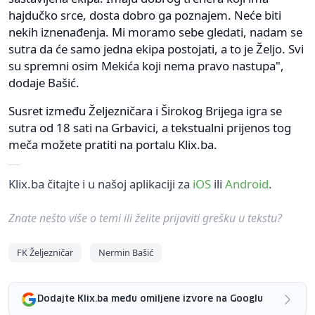
hajdučko srce, dosta dobro ga poznajem. Neće biti
nekih iznenađenja. Mi moramo sebe gledati, nadam se
sutra da će samo jedna ekipa postojati, a to je Željo. Svi
su spremni osim Mekića koji nema pravo nastupa",
dodaje Bašić.
Susret između Željezničara i Širokog Brijega igra se
sutra od 18 sati na Grbavici, a tekstualni prijenos tog
meča možete pratiti na portalu Klix.ba.
Klix.ba čitajte i u našoj aplikaciji za
iOS
ili
Android
.
Znate nešto više o temi ili želite prijaviti grešku u tekstu?
FK Željezničar
Nermin Bašić
Dodajte Klix.ba među omiljene izvore na Googlu