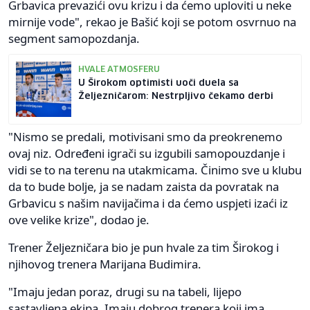
Grbavica prevazići ovu krizu i da ćemo uploviti u neke
mirnije vode", rekao je Bašić koji se potom osvrnuo na
segment samopozdanja.
HVALE ATMOSFERU
U Širokom optimisti uoči duela sa
Željezničarom: Nestrpljivo čekamo derbi
"Nismo se predali, motivisani smo da preokrenemo
ovaj niz. Određeni igrači su izgubili samopouzdanje i
vidi se to na terenu na utakmicama. Činimo sve u klubu
da to bude bolje, ja se nadam zaista da povratak na
Grbavicu s našim navijačima i da ćemo uspjeti izaći iz
ove velike krize", dodao je.
Trener Željezničara bio je pun hvale za tim Širokog i
njihovog trenera Marijana Budimira.
"Imaju jedan poraz, drugi su na tabeli, lijepo
sastavljena ekipa. Imaju dobrog trenera koji ima