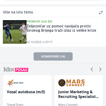
Više na istu temu
PREMIJER LIGA BIH
Željezničar uz pomoć navijača protiv
Širokog Brijega traži izlaz iz velike krize
02.10.2023. u 07:17
KOMENTARI (14)
Vozač autobusa (m/ž)
Junior Marketing &
Recruiting Specialist
(m/ž)
Travel-Trans
Mars Connect