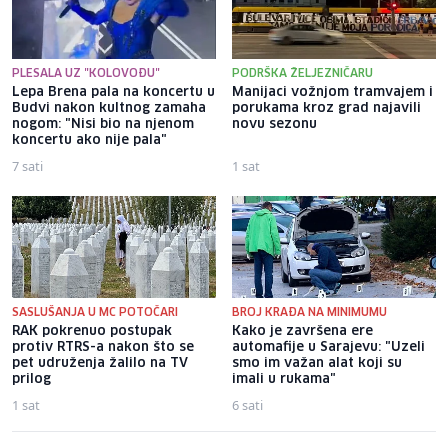
PLESALA UZ "KOLOVOĐU"
PODRŠKA ŽELJEZNIČARU
Lepa Brena pala na koncertu u
Manijaci vožnjom tramvajem i
Budvi nakon kultnog zamaha
porukama kroz grad najavili
nogom: "Nisi bio na njenom
novu sezonu
koncertu ako nije pala"
7 sati
1 sat
SASLUŠANJA U MC POTOČARI
BROJ KRAĐA NA MINIMUMU
RAK pokrenuo postupak
Kako je završena ere
protiv RTRS-a nakon što se
automafije u Sarajevu: "Uzeli
pet udruženja žalilo na TV
smo im važan alat koji su
prilog
imali u rukama"
1 sat
6 sati