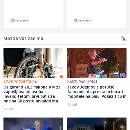
Sarajevo
Sarajevo
Možda vas zanima
JAVNI POZIVI FONDA
NASTUPAO U PULI
Osigurano 20,3 miliona KM za
Jakov Jozinović poručio
zapošljavanje osoba s
fanovima da prestanu bacati
invaliditetom, prvi put i za
mobitele na binu: Pogazit ću ih
one sa 50 posto invaliditeta
18 sati
21 sat