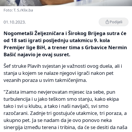
Foto: T. S./Klix.ba
01.10.2023.
Podijeli
Nogometaši Željezničara i Širokog Brijega sutra će
od 18 sati igrati posljednju utakmicu 9. kola
Premijer lige BiH, a trener tima s Grbavice Nermin
Bašić najavio je ovaj susret.
Šef struke Plavih svjestan je važnosti ovog duela, ali i
stanja u kojem se nalaze njegovi igrači nakon pet
vezanih poraza u svim takmičenjima.
"Zaista imamo nevjerovatan mjesec iza sebe, pun
turbulencija i u jako teškom smo stanju, kako ekipa
tako i svi u klubu, a tako i naši navijači, svi smo
razočarani. Zadnje tri gostujuće utakmice, tri poraza, a
ukupno pet. Ja se nadam da je ovo ponovo neka
sinergija između terena i tribina, da će se desiti da naša