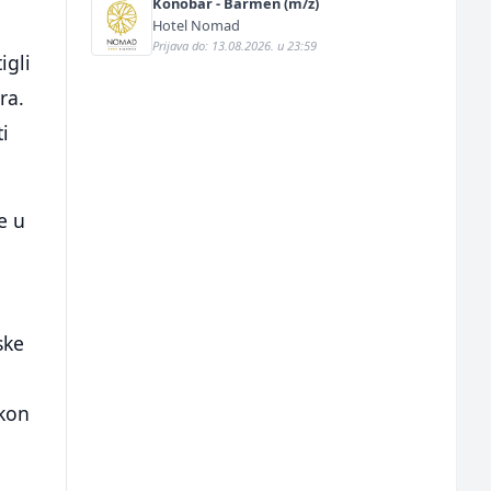
Konobar - Barmen (m/ž)
Hotel Nomad
Prijava do: 13.08.2026. u 23:59
igli
ra.
ti
e u
ske
akon