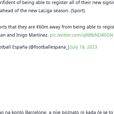
fident of being able to register all of their new sign
ahead of the new LaLiga season. (Sport)
ports that they are €60m away from being able to regis
an and Inigo Martinez.
pic.twitter.com/qWBbND80GN
tball España (@footballespana_)
July 18, 2023
gao na konto Barcelone, a nije poznato ni kada će se to