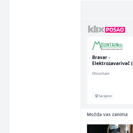
Radnik u proizvodnji
Bravar -
(m/ž)
Elektrozavarivač 
Fine Food
Mountain
Sarajevo
Sarajevo
Možda vas zanima