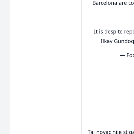
Barcelona are con
It is despite re
Ilkay Gundog
— Foo
Taj novac nije sti