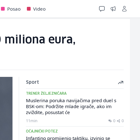
Posao
Video
 miliona eura,
Sport
TRENER ŽELJEZNIČARA
Muslerina poruka navijačima pred duel s
BSK-om: Podržite mlade igrače, ako im
zviždite, posustat će
11min
0
0
OČAJNIČKI POTEZ
Infantino promijenio taktiku, izvinio se