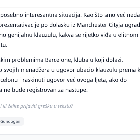
osebno interesantna situacija. Kao što smo već ned
eprezentativac je po dolasku iz Manchester Cityja ugra
o genijalnu klauzulu, kakva se rijetko viđa u elitnom
tu.
skim problemima Barcelone, kluba u koji dolazi,
 svojih menadžera u ugovor ubacio klauzulu prema k
celonu i raskinuti ugovor već ovoga ljeta, ako do
ne bude registrovan za nastupe.
ili želite prijaviti grešku u tekstu?
y Gundogan