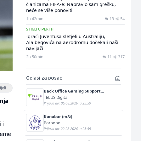
članicama FIFA-e: Napravio sam grešku,
neće se više ponoviti
1h 42min
13
54
STIGLI U PERTH
Igrači Juventusa sletjeli u Australiju,
Alajbegovića na aerodromu dočekali naši
navijači
2h 50min
11
317
Oglasi za posao
jeli
Back Office Gaming Support
Specialist with German and English
TELUS Digital
enja
(m/f)
Prijava do: 06.08.2026. u 23:59
Konobar (m/ž)
Borbono
 i
Prijava do: 22.08.2026. u 23:59
bleme