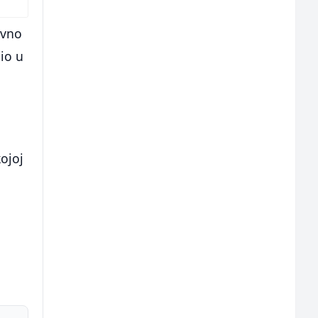
avno
dio u
ojoj