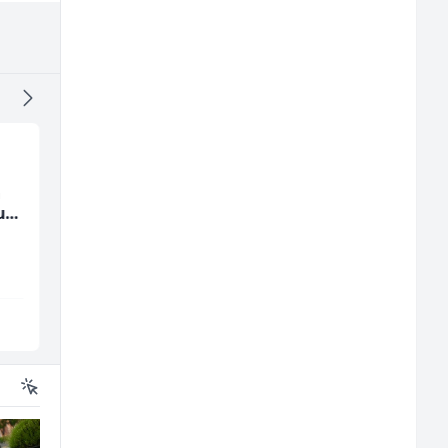
a
Kustos u galeriji slika
Radnik u proizvodnji
u
(m/ž)
(m/ž)
Galerija Java
Conty Plus
Sarajevo
Sarajevo