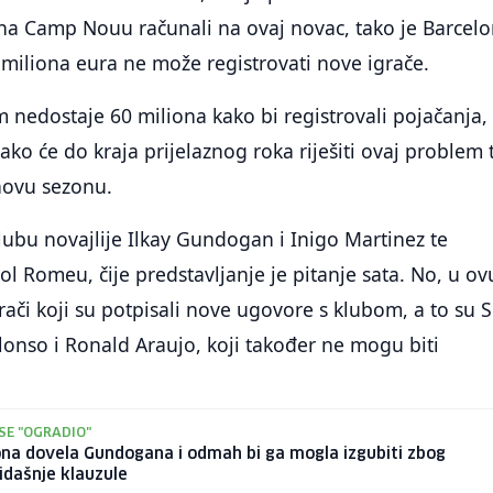
 na Camp Nouu računali na ovaj novac, tako je Barcel
miliona eura ne može registrovati nove igrače.
 nedostaje 60 miliona kako bi registrovali pojačanja,
ako će do kraja prijelaznog roka riješiti ovaj problem 
novu sezonu.
lubu novajlije Ilkay Gundogan i Inigo Martinez te
ol Romeu, čije predstavljanje je pitanje sata. No, u ov
rači koji su potpisali nove ugovore s klubom, a to su S
onso i Ronald Araujo, koji također ne mogu biti
SE "OGRADIO"
na dovela Gundogana i odmah bi ga mogla izgubiti zbog
idašnje klauzule