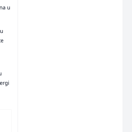
ona u
 u
te
u
ergi