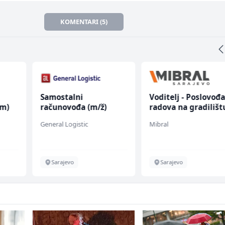
KOMENTARI (5)
Samostalni
Voditelj - Poslovođ
(m)
računovođa (m/ž)
radova na gradilišt
(m/ž)
General Logistic
Mibral
Sarajevo
Sarajevo