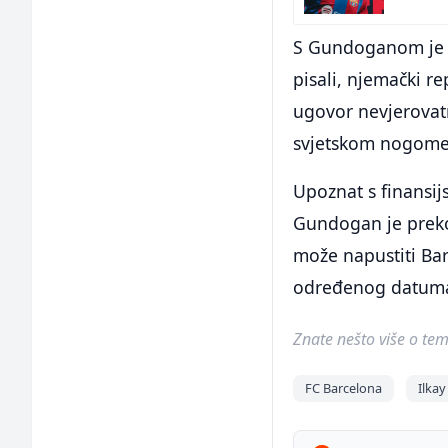
S Gundoganom je p
pisali, njemački r
ugovor nevjerovatn
svjetskom nogome
Upoznat s finansij
Gundogan je preko
može napustiti Bar
određenog datuma 
Znate nešto više o temi 
FC Barcelona
Ilka