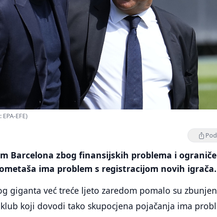
: EPA-EFE)
Podi
om Barcelona zbog finansijskih problema i ogranič
gometaša ima problem s registracijom novih igrača.
og giganta već treće ljeto zaredom pomalo su zbunjeni
o klub koji dovodi tako skupocjena pojačanja ima pro