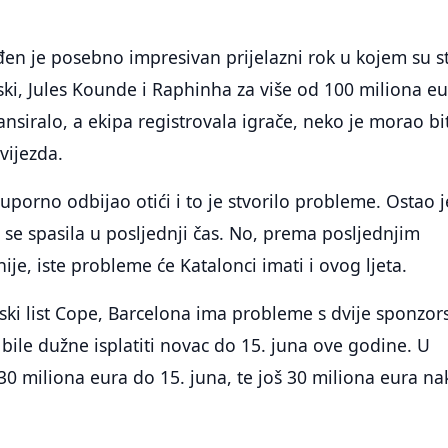
đen je posebno impresivan prijelazni rok u kojem su st
i, Jules Kounde i Raphinha za više od 100 miliona eu
ansiralo, a ekipa registrovala igrače, neko je morao bi
vijezda.
uporno odbijao otići i to je stvorilo probleme. Ostao j
 se spasila u posljednji čas. No, prema posljednjim
nije, iste probleme će Katalonci imati i ovog ljeta.
ki list Cope, Barcelona ima probleme s dvije sponzor
bile dužne isplatiti novac do 15. juna ove godine. U
d 30 miliona eura do 15. juna, te još 30 miliona eura n