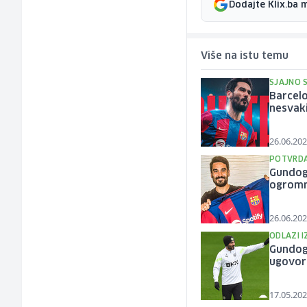
Dodajte Klix.ba 
Više na istu temu
SJAJNO 
Barcelo
nesvaki
26.06.202
POTVRDA
Gundoga
ogromn
26.06.202
ODLAZI I
Gundoga
ugovor
17.05.202