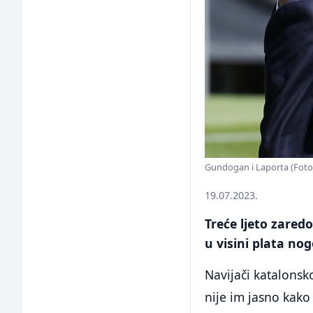
Gundogan i Laporta (Foto
19.07.2023.
Treće ljeto zared
u visini plata no
Navijači katalonsk
nije im jasno kak