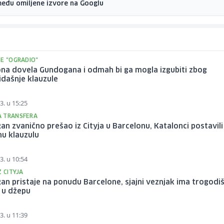
među omiljene izvore na Googlu
SE "OGRADIO"
na dovela Gundogana i odmah bi ga mogla izgubiti zbog
dašnje klauzule
3. u 15:25
 TRANSFERA
n zvanično prešao iz Cityja u Barcelonu, Katalonci postavili
u klauzulu
3. u 10:54
Z CITYJA
n pristaje na ponudu Barcelone, sjajni veznjak ima trogodiš
 u džepu
3. u 11:39