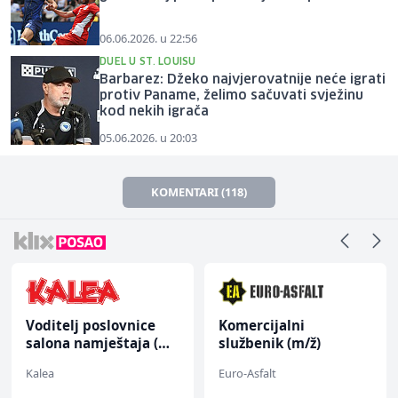
06.06.2026. u 22:56
DUEL U ST. LOUISU
Barbarez: Džeko najvjerovatnije neće igrati
protiv Paname, želimo sačuvati svježinu
kod nekih igrača
05.06.2026. u 20:03
KOMENTARI (118)
Voditelj poslovnice
Komercijalni
salona namještaja (m/
službenik (m/ž)
ž)
Kalea
Euro-Asfalt