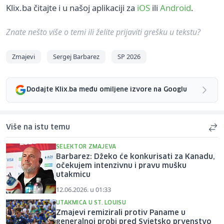
Klix.ba čitajte i u našoj aplikaciji za
iOS
ili
Android
.
Znate nešto više o temi ili želite prijaviti grešku u tekstu?
Zmajevi
Sergej Barbarez
SP 2026
Dodajte Klix.ba među omiljene izvore na Googlu
Više na istu temu
SELEKTOR ZMAJEVA
Barbarez: Džeko će konkurisati za Kanadu,
očekujem intenzivnu i pravu mušku
utakmicu
12.06.2026. u 01:33
UTAKMICA U ST. LOUISU
Zmajevi remizirali protiv Paname u
generalnoj probi pred Svjetsko prvenstvo