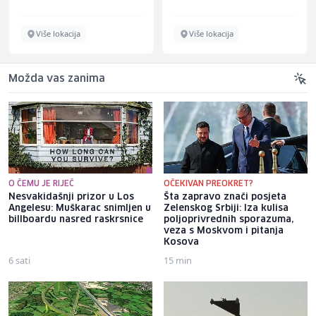
Više lokacija
Više lokacija
Možda vas zanima
O ČEMU JE RIJEČ
OČEKIVAN PREOKRET?
Nesvakidašnji prizor u Los
Šta zapravo znači posjeta
Angelesu: Muškarac snimljen u
Zelenskog Srbiji: Iza kulisa
billboardu nasred raskrsnice
poljoprivrednih sporazuma,
veza s Moskvom i pitanja
Kosova
6 sati
15 min