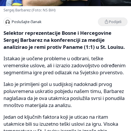
Sergej Barbarez (Foto: NS BiH)
Podijeli
Poslušajte članak
Selektor reprezentacije Bosne i Hercegovine
Sergej Barbarez na konferenciji za medije
analizirao je remi protiv Paname (1:1) u St. Louisu.
Istakao je uočene probleme u odbrani, teške
vremenske uslove, ali i izrazio zadovoljstvo određenim
segmentima igre pred odlazak na Svjetsko prvenstvo.
Iako je primljeni gol u sudijskoj nadoknadi prvog
poluvremena uskratio pobjedu našem timu, Barbarez
naglašava da je ova utakmica poslužila svrsi i ponudila
mnoštvo materijala za analizu.
Jedan od ključnih faktora koji je uticao na ritam
utakmice bili su izuzetno teški uslovi za igru. Visoka
temperatura u St. Louisu iscrpila je igrače obje