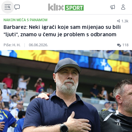
1.3k
NAKON MEČA S PANAMOM
Barbarez: Neki igrači koje sam mijenjao su bili
"ljuti", znamo u čemu je problem s odbranom
Piše: H. H.
|
06.06.2026.
118