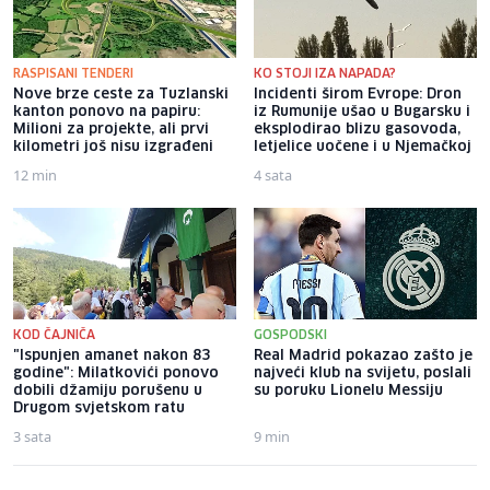
RASPISANI TENDERI
KO STOJI IZA NAPADA?
Nove brze ceste za Tuzlanski
Incidenti širom Evrope: Dron
kanton ponovo na papiru:
iz Rumunije ušao u Bugarsku i
Milioni za projekte, ali prvi
eksplodirao blizu gasovoda,
kilometri još nisu izgrađeni
letjelice uočene i u Njemačkoj
12 min
4 sata
KOD ČAJNIČA
GOSPODSKI
"Ispunjen amanet nakon 83
Real Madrid pokazao zašto je
godine": Milatkovići ponovo
najveći klub na svijetu, poslali
dobili džamiju porušenu u
su poruku Lionelu Messiju
Drugom svjetskom ratu
3 sata
9 min