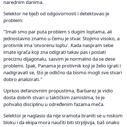
narednim danima.
Selektor ne bježi od odgovornosti i detektovao je
problem:
"Imali smo par puta problem s dugim loptama, ali
jednostavno znamo u čemu je stvar. Stojimo visoko, a
protivnik ima 'otvorenu loptu'. Kada naspram sebe
imate igrača koji zna odigrati takav pas i poslati
preciznu dijagonalu, sasvim je normalno da se dese
problemi. Ipak, Panama je protivnik koji je želio igrati i
nadigravati se, što je odlično da bismo mogli sve stvari
dobro analizirati."
Uprkos defanzivnim propustima, Barbarez je vidio
dosta dobrih stvari u taktičkim zamislima, te je
pohvalio disciplinu u određenim fazama meča.
Selektor je naglasio da nije sramota braniti se u niskom
bloku i da ekipa mora naučiti biti strpljivija, baš onako