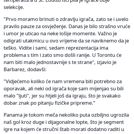
selekcije.
"Prvo moramo brinuti o zdravlju igrača, zato se i uvelo
pravilo pauze za osvježenje. Danas je bilo strašno vruće
i umor je uticao na neke lošije momente. Važno je
odigrati utakmicu u ovo vrijeme da se naviknemo da je
teško. Vidite i sami, sedam reprezentacija ima
problema s tim i zato smo došli ranije. U Torontu će
nam biti malo jednostavnije s te strane", izjavio je
Barbarez, dodavši:
"Vidjećemo koliko će nam vremena biti potrebno za
oporavak, ali neki od igrača koje sam mijenjao su bili
malo "ljuti", jer su htjeli još da igraju, što je svakako
dobar znak po pitanju fizičke pripreme.“
Panama je tokom meča nekoliko puta ozbiljno ugrozila
naš gol kroz duge i dijagonalne lopte, što je segment
igre na kojem će stručni štab morati dodatno raditi u