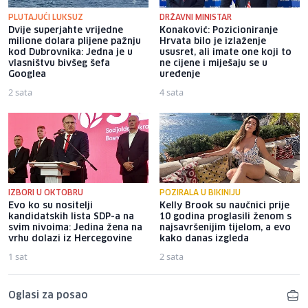
PLUTAJUĆI LUKSUZ
DRŽAVNI MINISTAR
Dvije superjahte vrijedne
Konaković: Pozicioniranje
milione dolara plijene pažnju
Hrvata bilo je izlaženje
kod Dubrovnika: Jedna je u
ususret, ali imate one koji to
vlasništvu bivšeg šefa
ne cijene i miješaju se u
Googlea
uređenje
2 sata
4 sata
IZBORI U OKTOBRU
POZIRALA U BIKINIJU
Evo ko su nositelji
Kelly Brook su naučnici prije
kandidatskih lista SDP-a na
10 godina proglasili ženom s
svim nivoima: Jedina žena na
najsavršenijim tijelom, a evo
vrhu dolazi iz Hercegovine
kako danas izgleda
1 sat
2 sata
Oglasi za posao