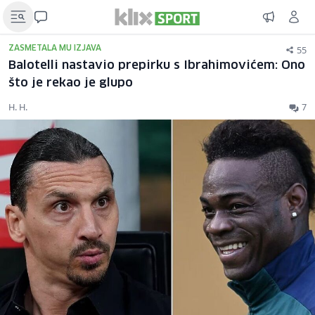
55
ZASMETALA MU IZJAVA
Balotelli nastavio prepirku s Ibrahimovićem: Ono
što je rekao je glupo
H. H.
7