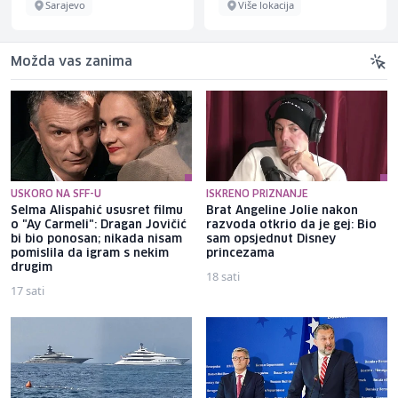
Sarajevo
Više lokacija
Možda vas zanima
USKORO NA SFF-U
ISKRENO PRIZNANJE
Selma Alispahić ususret filmu
Brat Angeline Jolie nakon
o "Ay Carmeli": Dragan Jovičić
razvoda otkrio da je gej: Bio
bi bio ponosan; nikada nisam
sam opsjednut Disney
pomislila da igram s nekim
princezama
drugim
18 sati
17 sati