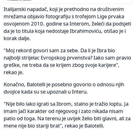
Italijanski napadač, koji je prethodno na društvenim
mrežama objavio fotografiju s trofejom Lige prvaka
osvojenom 2010. godine sa Interom, želeći da podsjeti
da je to titula koja nedostaje Ibrahimoviću, otišao je i
korak dalje.
"Moj rekord govori sam za sebe. Da li je Ibra bio
najbolji strijelac Evropskog prvenstva? Iako sam pravio
greške, ne treba da se krijem zbog svoje karijere",
rekao je.
Konačno, Balotelli je posebno govorio o odnosu njih
dvojice kada su se upoznali u Interu.
"Nije bilo lako igrati sa Ibrom, stalno je tražio loptu. Ja
imam jači karakter od njegovog i zato nikada nisam
patio od toga. Na terenu je uvijek želio biti glavni, ali za
mene nije bio stariji brat", rekao je Balotelli.