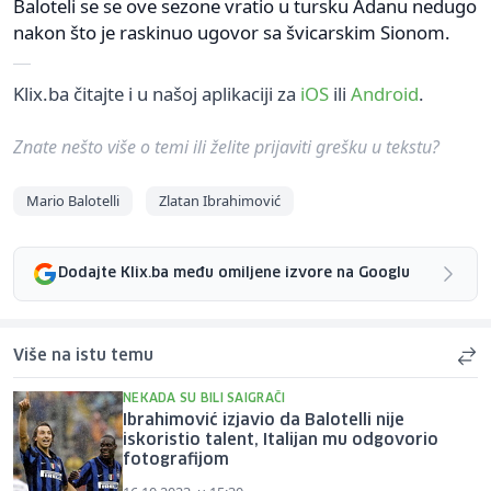
Baloteli se se ove sezone vratio u tursku Adanu nedugo
nakon što je raskinuo ugovor sa švicarskim Sionom.
Klix.ba čitajte i u našoj aplikaciji za
iOS
ili
Android
.
Znate nešto više o temi ili želite prijaviti grešku u tekstu?
Mario Balotelli
Zlatan Ibrahimović
Dodajte Klix.ba među omiljene izvore na Googlu
Više na istu temu
NEKADA SU BILI SAIGRAČI
Ibrahimović izjavio da Balotelli nije
iskoristio talent, Italijan mu odgovorio
fotografijom