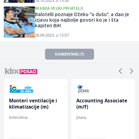
16.10.2023. u 15:30
NEKADA VELIKI PRIJATELJI
Balotelli poznaje Džeku "u dušu", a dao je
izjavu koja najbolje govori ko je i šta
kapiten BiH
28.09.2023. u 12:57
KOMENTARI (7)
Monteri ventilacije i
Accounting Associate
klimatizacije (m)
(m/f)
Interclima
Jitasa