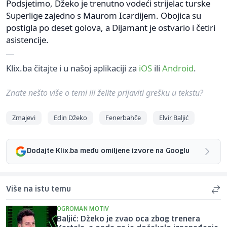
Podsjetimo, Džeko je trenutno vodeći strijelac turske
Superlige zajedno s Maurom Icardijem. Obojica su
postigla po deset golova, a Dijamant je ostvario i četiri
asistencije.
Klix.ba čitajte i u našoj aplikaciji za
iOS
ili
Android
.
Znate nešto više o temi ili želite prijaviti grešku u tekstu?
Zmajevi
Edin Džeko
Fenerbahče
Elvir Baljić
Dodajte Klix.ba među omiljene izvore na Googlu
Više na istu temu
OGROMAN MOTIV
Baljić: Džeko je zvao oca zbog trenera