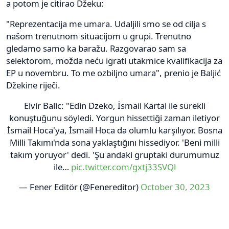
a potom je citirao Džeku:
"Reprezentacija me umara. Udaljili smo se od cilja s
našom trenutnom situacijom u grupi. Trenutno
gledamo samo ka baražu. Razgovarao sam sa
selektorom, možda neću igrati utakmice kvalifikacija za
EP u novembru. To me ozbiljno umara", prenio je Baljić
Džekine riječi.
Elvir Balic: "Edin Dzeko, İsmail Kartal ile sürekli
konuştuğunu söyledi. Yorgun hissettiği zaman iletiyor
İsmail Hoca'ya, İsmail Hoca da olumlu karşılıyor. Bosna
Milli Takımı'nda sona yaklaştığını hissediyor. 'Beni milli
takım yoruyor' dedi. 'Şu andaki gruptaki durumumuz
ile…
pic.twitter.com/gxtj33SVQl
— Fener Editör (@Fenereditor)
October 30, 2023