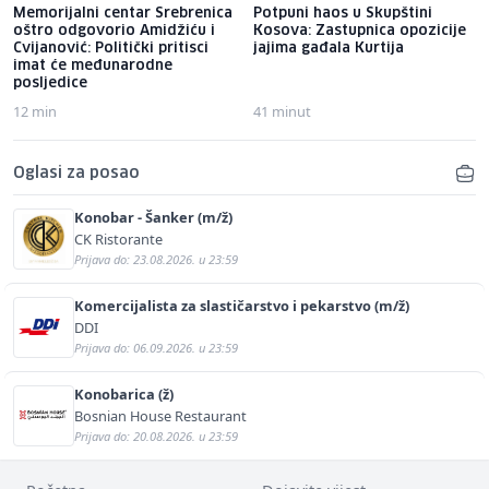
Memorijalni centar Srebrenica
Potpuni haos u Skupštini
oštro odgovorio Amidžiću i
Kosova: Zastupnica opozicije
Cvijanović: Politički pritisci
jajima gađala Kurtija
imat će međunarodne
posljedice
12 min
41 minut
Oglasi za posao
Konobar - Šanker (m/ž)
CK Ristorante
Prijava do: 23.08.2026. u 23:59
Komercijalista za slastičarstvo i pekarstvo (m/ž)
DDI
Prijava do: 06.09.2026. u 23:59
Konobarica (ž)
Bosnian House Restaurant
Prijava do: 20.08.2026. u 23:59