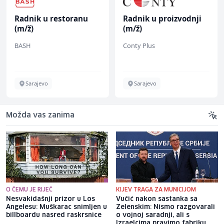
Radnik u restoranu
Radnik u proizvodnji
(m/ž)
(m/ž)
BASH
Conty Plus
Sarajevo
Sarajevo
Možda vas zanima
O ČEMU JE RIJEČ
KIJEV TRAGA ZA MUNICIJOM
Nesvakidašnji prizor u Los
Vučić nakon sastanka sa
Angelesu: Muškarac snimljen u
Zelenskim: Nismo razgovarali
billboardu nasred raskrsnice
o vojnoj saradnji, ali s
Izraelcima pravimo fabriku