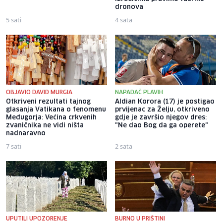
dronova
5 sati
4 sata
OBJAVIO DAVID MURGIA
NAPADAČ PLAVIH
Otkriveni rezultati tajnog
Aldian Korora (17) je postigao
glasanja Vatikana o fenomenu
prvijenac za Želju, otkriveno
Međugorja: Većina crkvenih
gdje je završio njegov dres:
zvaničnika ne vidi ništa
"Ne dao Bog da ga operete"
nadnaravno
7 sati
2 sata
UPUTILI UPOZORENJE
BURNO U PRIŠTINI