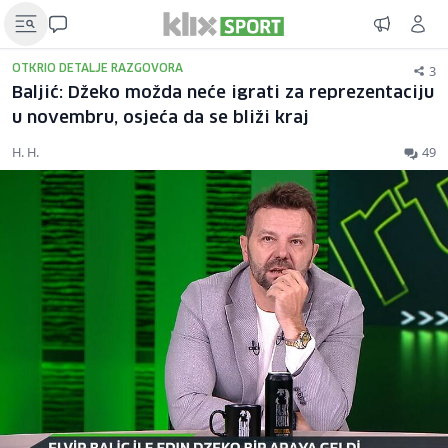
3
OTKRIO DETALJE RAZGOVORA
Baljić: Džeko možda neće igrati za reprezentaciju
u novembru, osjeća da se bliži kraj
H. H.
49