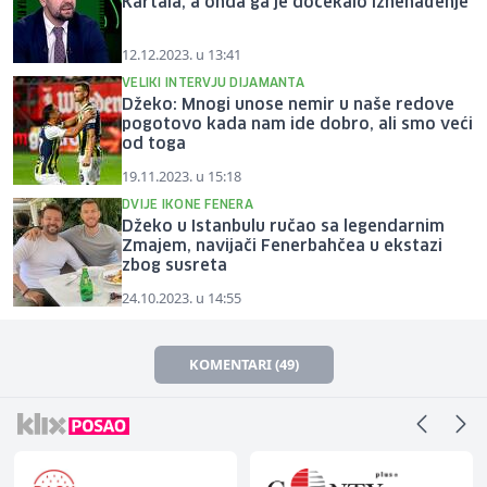
Kartala, a onda ga je dočekalo iznenađenje
12.12.2023. u 13:41
VELIKI INTERVJU DIJAMANTA
Džeko: Mnogi unose nemir u naše redove
pogotovo kada nam ide dobro, ali smo veći
od toga
19.11.2023. u 15:18
DVIJE IKONE FENERA
Džeko u Istanbulu ručao sa legendarnim
Zmajem, navijači Fenerbahčea u ekstazi
zbog susreta
24.10.2023. u 14:55
KOMENTARI (49)