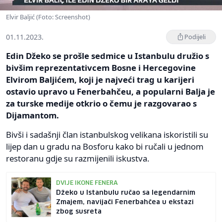
Elvir Baljić (Foto: Screenshot)
01.11.2023.
Podijeli
Edin Džeko se prošle sedmice u Istanbulu družio s
bivšim reprezentativcem Bosne i Hercegovine
Elvirom Baljićem, koji je najveći trag u karijeri
ostavio upravo u Fenerbahčeu, a popularni Balja je
za turske medije otkrio o čemu je razgovarao s
Dijamantom.
Bivši i sadašnji član istanbulskog velikana iskoristili su
lijep dan u gradu na Bosforu kako bi ručali u jednom
restoranu gdje su razmijenili iskustva.
DVIJE IKONE FENERA
Džeko u Istanbulu ručao sa legendarnim
Zmajem, navijači Fenerbahčea u ekstazi
zbog susreta