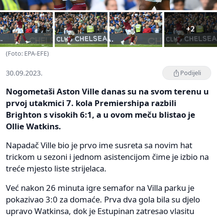
+2
(Foto: EPA-EFE)
30.09.2023.
Podijeli
Nogometaši Aston Ville danas su na svom terenu u
prvoj utakmici 7. kola Premiershipa razbili
Brighton s visokih 6:1, a u ovom meču blistao je
Ollie Watkins.
Napadač Ville bio je prvo ime susreta sa novim hat
trickom u sezoni i jednom asistencijom čime je izbio na
treće mjesto liste strijelaca.
Već nakon 26 minuta igre semafor na Villa parku je
pokazivao 3:0 za domaće. Prva dva gola bila su djelo
upravo Watkinsa, dok je Estupinan zatresao vlasitu