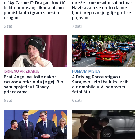
o "Ay Carmeli": Dragan Jovičić
mreže urnebesnim snimcima:
bi bio ponosan; nikada nisam
Navikavam se na to da me
pomislila da igram s nekim
ljudi prepoznaju gdje god se
drugim
pojavim
5 sati
7 sati
ISKRENO PRIZNANJE
HUMANA MISIJA
Brat Angeline Jolie nakon
A Driving Force stigao u
razvoda otkrio da je gej: Bio
Sarajevo: Izložba luksuznih
sam opsjednut Disney
automobila u Vilsonovom
princezama
šetalištu
6 sati
6 sati