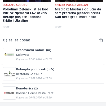
DOLAZI U SUBOTU
SNIMAK POSAO VIRALAN
Volodimir Zelenski stiže kod
Mladić iz Mostara odlučio da
Vučića: Njemački FAZ otkrio
sam prefarba pješački prelaz:
detalje posjete i odnosa
Kad neće grad, mora neko
Srbije i Ukrajine
8 sati
9 sati
Oglasi za posao
Građevinski radnici (m)
Kolinvest
Prijava do: 12.08.2026. u 23:59
Kuhinjski pomoćnik (m/ž)
Restoran Golf Klub
Prijava do: 03.09.2026. u 23:59
Konobarica (ž)
Bosnian House Restaurant
Prijava do: 20.08.2026. u 23:59