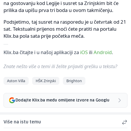
na gostovanju kod Legije i susret sa Zrinjskim bit će
prilika da upišu prva tri boda u ovom takmičenju.
Podsjetimo, taj susret na rasporedu je u četvrtak od 21
sat. Tekstualni prijenos moći ćete pratiti na portalu
Klix.ba pola sata prije početka meča.
Klix.ba čitajte i u našoj aplikaciji za
iOS
ili
Android
.
Znate nešto više o temi ili želite prijaviti grešku u tekstu?
Aston Villa
HŠK Zrinjski
Brighton
Dodajte Klix.ba među omiljene izvore na Googlu
Više na istu temu