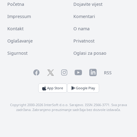
Početna
Dojavite vijest
Impressum
Komentari
Kontakt
O nama
Oglašavanje
Privatnost
Sigurnost
Oglasi za posao
Facebook
YouTube
LinkedIn
Twitter
Instagram
RSS
App Store
Google Play
Copyright 2000-2026 InterSoft d.o.o. Sarajevo. ISSN 2566-3771. Sva prava
zadržana. Zabranjeno preuzimanje sadržaja bez dozvole izdavača.