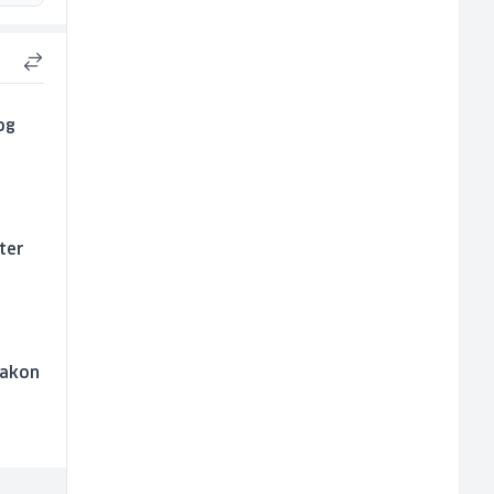
bog
ter
nakon