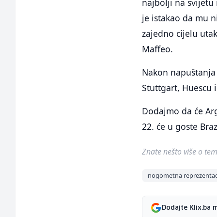
najbolji na svijetu
je istakao da mu n
zajedno cijelu uta
Maffeo.
Nakon napuštanja M
Stuttgart, Huescu 
Dodajmo da će Arg
22. će u goste Bra
Znate nešto više o temi 
nogometna reprezentaci
Dodajte Klix.ba 