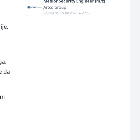
Medior Security Engineer (m/ž)
Artco Group
Prijava do: 09.08.2026. u 23:59
ije,
ga.
e da
am