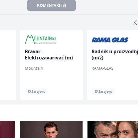
KOMENTARI (3)
Bravar -
Radnik u proizvodnj
Elektrozavarivač (m)
(m/ž)
Mountain
RAMA-GLAS
chen
Sarajevo
Sarajevo