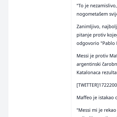
"To je nezamislivo,
nogometašem svije
Zanimljivo, najbol
pitanje protiv koj
odgovorio "Pablo 
Messi je protiv Ma
argentinski čarobn
Katalonaca rezulta
[TWITTER]1722200
Maffeo je istakao 
"Messi mi je rekao