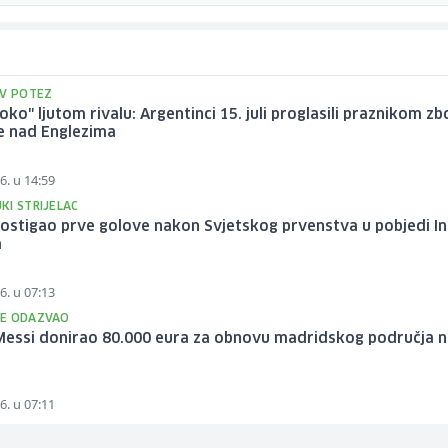
IV POTEZ
 oko" ljutom rivalu: Argentinci 15. juli proglasili praznikom z
e nad Englezima
6. u 14:59
KI STRIJELAC
ostigao prve golove nakon Svjetskog prvenstva u pobjedi In
a
6. u 07:13
E ODAZVAO
 Messi donirao 80.000 eura za obnovu madridskog područja 
6. u 07:11