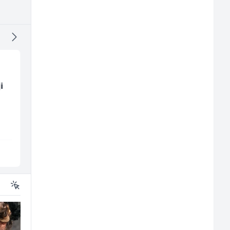
i
Junior Marketing &
Limar (m)
Recruiting Specialist
(m/ž)
Mars Connect
Mountain
Sarajevo
Sarajevo