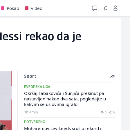
Posao
Video
Messi rekao da je
Sport
EVROPSKA LIGA
Okršaj Tabakovića i Šunjića prekinut pa
nastavljen nakon dva sata, pogledajte u
kakvim se uslovima igralo
1h 4min
1
6
POTVRĐENO
Muharemovićev Leeds srušio rekord i