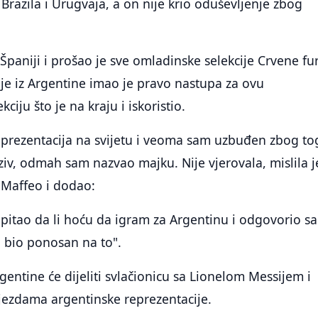
 Brazila i Urugvaja, a on nije krio oduševljenje zbog
Španiji i prošao je sve omladinske selekcije Crvene fur
je iz Argentine imao je pravo nastupa za ovu
ciju što je na kraju i iskoristio.
eprezentacija na svijetu i veoma sam uzbuđen zbog to
v, odmah sam nazvao majku. Nije vjerovala, mislila j
e Maffeo i dodao:
 pitao da li hoću da igram za Argentinu i odgovorio s
h bio ponosan na to".
gentine će dijeliti svlačionicu sa Lionelom Messijem i
ijezdama argentinske reprezentacije.