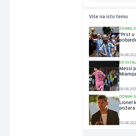
Više na istu temu
ZANIMLJ
"Prst u
pobjed
06.08.202
DVOSTRU
Messi p
Miamij
06.08.202
ODMAH S
Lionel
požara
05.08.202