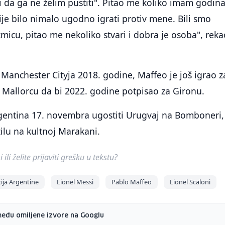
 i da ga ne želim pustiti". Pitao me koliko imam godina
ije bilo nimalo ugodno igrati protiv mene. Bili smo
kmicu, pitao me nekoliko stvari i dobra je osoba", reka
anchester Cityja 2018. godine, Maffeo je još igrao z
i Mallorcu da bi 2022. godine potpisao za Gironu.
entina 17. novembra ugostiti Urugvaj na Bomboneri,
zilu na kultnoj Marakani.
ili želite prijaviti grešku u tekstu?
ja Argentine
Lionel Messi
Pablo Maffeo
Lionel Scaloni
među omiljene izvore na Googlu