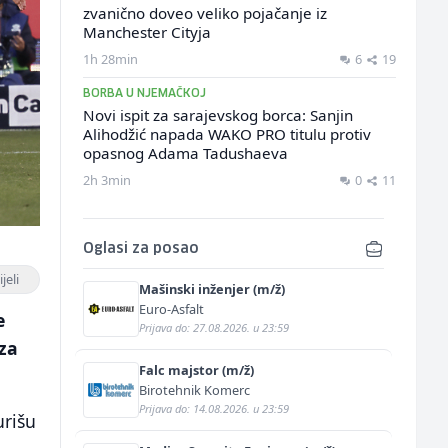
zvanično doveo veliko pojačanje iz
Manchester Cityja
1h 28min
6
19
BORBA U NJEMAČKOJ
Novi ispit za sarajevskog borca: Sanjin
Alihodžić napada WAKO PRO titulu protiv
opasnog Adama Tadushaeva
2h 3min
0
11
Oglasi za posao
jeli
Mašinski inženjer (m/ž)
Euro-Asfalt
e
Prijava do: 27.08.2026. u 23:59
 za
Falc majstor (m/ž)
Birotehnik Komerc
Prijava do: 14.08.2026. u 23:59
urišu