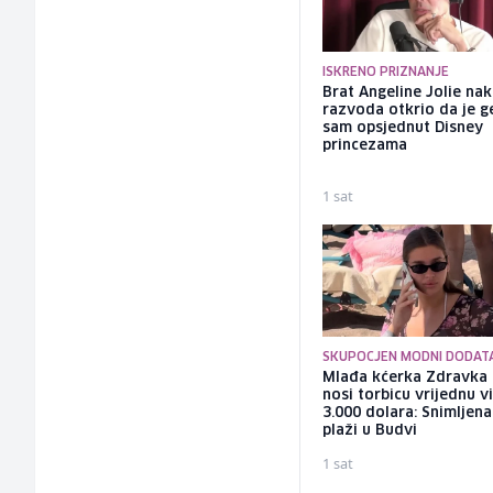
ISKRENO PRIZNANJE
Brat Angeline Jolie na
razvoda otkrio da je ge
sam opsjednut Disney
princezama
1 sat
SKUPOCJEN MODNI DODAT
Mlađa kćerka Zdravka 
nosi torbicu vrijednu v
3.000 dolara: Snimljena
plaži u Budvi
1 sat