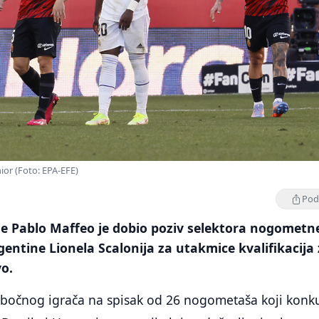
nior (Foto: EPA-EFE)
Podi
 Pablo Maffeo je dobio poziv selektora nogometn
gentine Lionela Scalonija za utakmice kvalifikacija
vo.
o bočnog igrača na spisak od 26 nogometaša koji konk