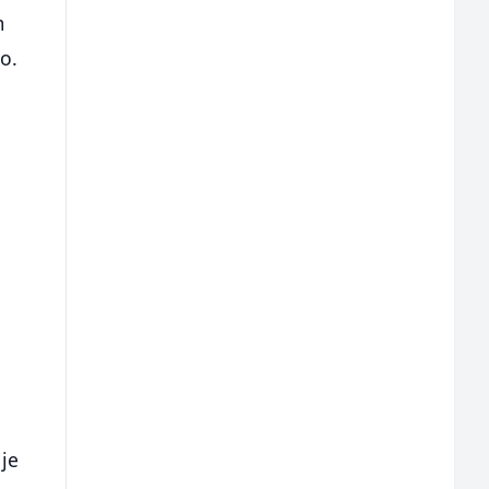
m
o.
 je