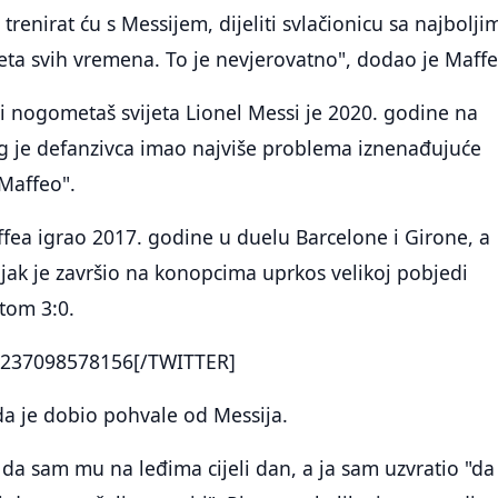
 trenirat ću s Messijem, dijeliti svlačionicu sa najbolji
ta svih vremena. To je nevjerovatno", dodao je Maffe
ji nogometaš svijeta Lionel Messi je 2020. godine na
eg je defanzivca imao najviše problema iznenađujuće
Maffeo".
ffea igrao 2017. godine u duelu Barcelone i Girone, a
jak je završio na konopcima uprkos velikoj pobjedi
tom 3:0.
237098578156[/TWITTER]
da je dobio pohvale od Messija.
 da sam mu na leđima cijeli dan, a ja sam uzvratio "da