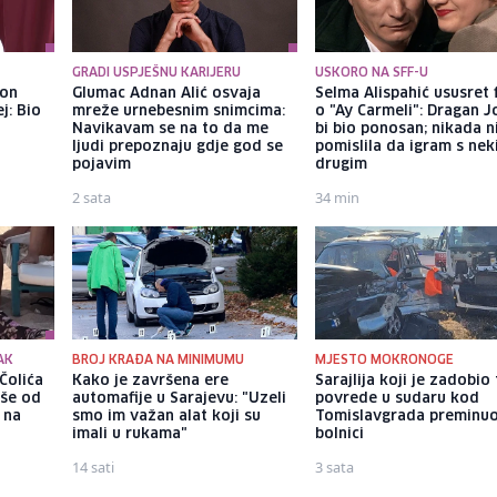
GRADI USPJEŠNU KARIJERU
USKORO NA SFF-U
kon
Glumac Adnan Alić osvaja
Selma Alispahić ususret 
j: Bio
mreže urnebesnim snimcima:
o "Ay Carmeli": Dragan J
Navikavam se na to da me
bi bio ponosan; nikada 
ljudi prepoznaju gdje god se
pomislila da igram s ne
pojavim
drugim
2 sata
34 min
AK
BROJ KRAĐA NA MINIMUMU
MJESTO MOKRONOGE
Čolića
Kako je završena ere
Sarajlija koji je zadobio
iše od
automafije u Sarajevu: "Uzeli
povrede u sudaru kod
 na
smo im važan alat koji su
Tomislavgrada preminuo
imali u rukama"
bolnici
14 sati
3 sata