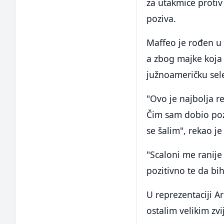
za utakmice protiv
poziva.
Maffeo je rođen u 
a zbog majke koja 
južnoameričku selek
"Ovo je najbolja r
Čim sam dobio pozi
se šalim", rekao j
"Scaloni me ranije
pozitivno te da bi
U reprezentaciji Ar
ostalim velikim zv