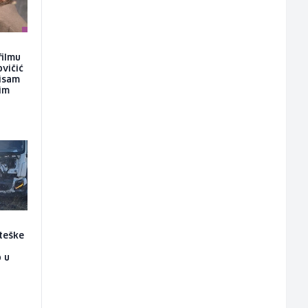
filmu
ovičić
nisam
kim
 teške
 u