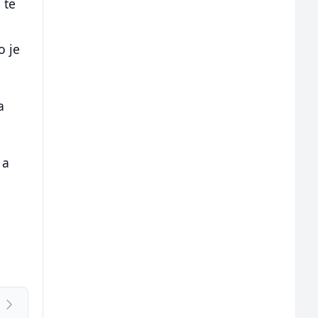
 te
o je
a
 a