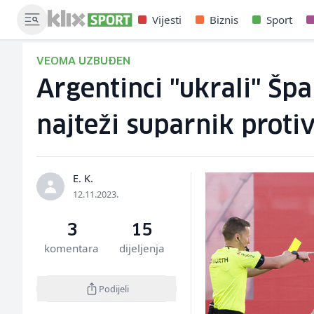
Vijesti
Biznis
Sport
VEOMA UZBUĐEN
Argentinci "ukrali" Šp
najteži suparnik protiv
E. K.
12.11.2023.
3
15
komentara
dijeljenja
Podijeli