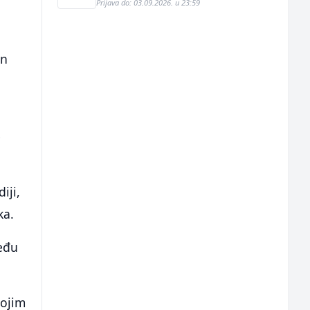
Prijava do: 03.09.2026. u 23:59
an
e
iji,
ka.
među
vojim