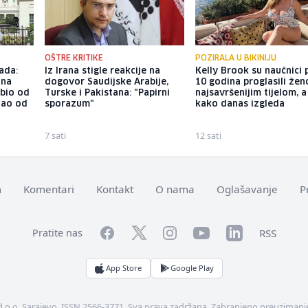
OŠTRE KRITIKE
POZIRALA U BIKINIJU
ada:
Iz Irana stigle reakcije na
Kelly Brook su naučnici p
ina
dogovor Saudijske Arabije,
10 godina proglasili že
ubio od
Turske i Pakistana: "Papirni
najsavršenijim tijelom, 
tao od
sporazum"
kako danas izgleda
7 sati
12 sati
m
Komentari
Kontakt
O nama
Oglašavanje
P
Facebook
YouTube
LinkedIn
Twitter
Instagram
RSS
Pratite nas
App Store
Google Play
d.o.o. Sarajevo. ISSN 2566-3771. Sva prava zadržana. Zabranjeno preuzimanje