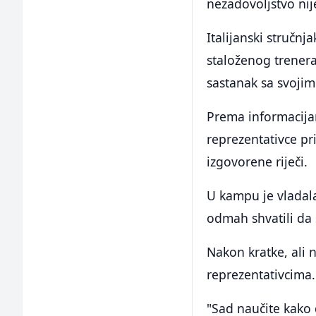
nezadovoljstvo nije
Italijanski stručnj
staloženog trenera
sastanak sa svoji
Prema informacijam
reprezentativce pr
izgovorene riječi.
U kampu je vladala
odmah shvatili da 
Nakon kratke, ali 
reprezentativcima.
"Sad naučite kako 