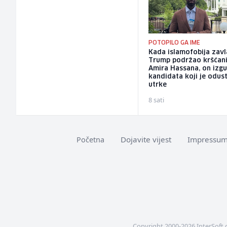
POTOPILO GA IME
Kada islamofobija zavl
Trump podržao kršćan
Amira Hassana, on izg
kandidata koji je odus
utrke
8 sati
Dojavite vijest
Impressu
Početna
Copyright 2000-2026 InterSoft 