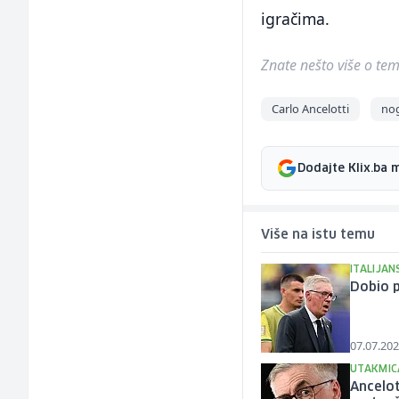
igračima.
Znate nešto više o temi 
Carlo Ancelotti
nog
Dodajte Klix.ba 
Više na istu temu
ITALIJAN
Dobio p
07.07.202
UTAKMIC
Ancelot