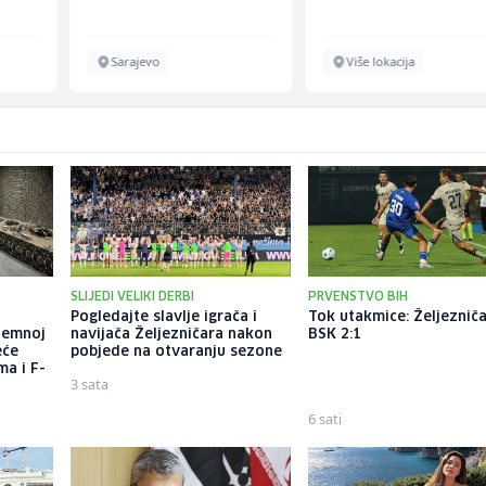
Energieversorger
Sarajevo
Više lokacija
SLIJEDI VELIKI DERBI
PRVENSTVO BIH
a
Pogledajte slavlje igrača i
Tok utakmice: Željezniča
dzemnoj
navijača Željezničara nakon
BSK 2:1
eće
pobjede na otvaranju sezone
ma i F-
3 sata
6 sati