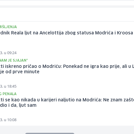
MIŠLJENJA
dnik Reala ljut na Ancelottija zbog statusa Modrića i Kroosa
3. u 09:24
NAM JE SJAJAN"
ti iskreno pričao o Modriću: Ponekad ne igra kao prije, ali u L
je od prve minute
3. u 18:45
G PENALA
ti se kao nikada u karijeri naljutio na Modrića: Ne znam zašt
dio i da, ljut sam
3. u 10:08