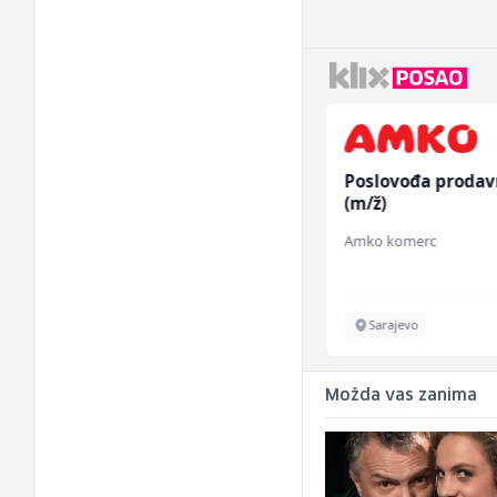
Accounting Associate
Poslovođa prodav
(m/f)
(m/ž)
Jitasa
Amko komerc
Više lokacija
Sarajevo
Možda vas zanima