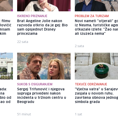
ISKRENO PRIZNANJE
PROBLEM ZA TURIZAM
 filmu
Brat Angeline Jolie nakon
Novi nameti "otjerali" g
Jovičić
razvoda otkrio da je gej: Bio
iz Neuma, turističke age
 nisam
sam opsjednut Disney
otkazale izlete: "Žao na
ekim
princezama
ali izuzeća nema"
22 sata
2 sata
SUKOB S OSIGURANJEM
TEKUĆE ODRŽAVANJE
ada:
Sergej Trifunović i njegova
"Vječna vatra" u Sarajev
ina
supruga privedeni nakon
zasjala u novom ruhu,
ubio od
incidenta u tržnom centru u
završena obnova jedno
tao od
Beogradu
simbola grada
51 minut
1 sat