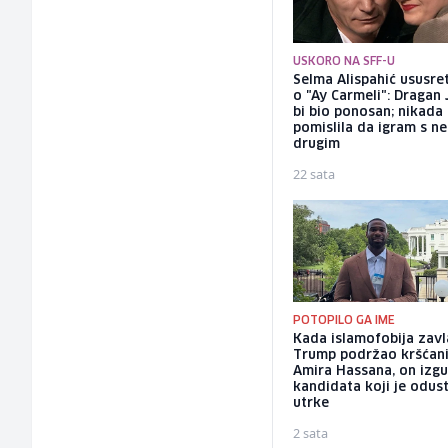
USKORO NA SFF-U
Selma Alispahić ususret
o "Ay Carmeli": Dragan 
bi bio ponosan; nikada
pomislila da igram s n
drugim
22 sata
POTOPILO GA IME
Kada islamofobija zavl
Trump podržao kršćan
Amira Hassana, on izg
kandidata koji je odus
utrke
2 sata