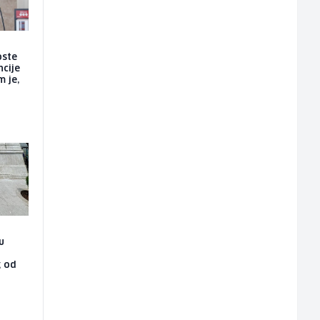
oste
ncije
m je,
u
g od