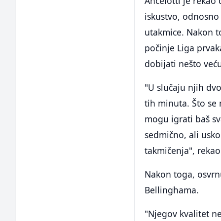
Ancelotti je rekao
iskustvo, odnosno 
utakmice. Nakon t
počinje Liga prvaka
dobijati nešto već
"U slučaju njih dvo
tih minuta. Što se 
mogu igrati baš s
sedmično, ali uskor
takmičenja", rekao 
Nakon toga, osvrn
Bellinghama.
"Njegov kvalitet n