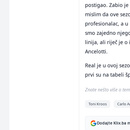
postigao. Zabio j
mislim da ove sezo
profesionalac, a u 
smo zajedno njego
linija, ali riječ je
Ancelotti.
Real je u ovoj sezo
prvi su na tabeli š
Znate nešto više o temi 
Toni Kroos
Carlo A
Dodajte Klix.ba 