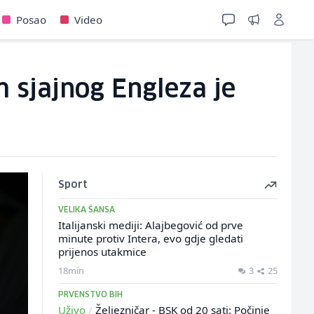
Posao
Video
m sjajnog Engleza je
Sport
VELIKA ŠANSA
Italijanski mediji: Alajbegović od prve
minute protiv Intera, evo gdje gledati
prijenos utakmice
18min
3
25
PRVENSTVO BIH
Uživo
/
Željezničar - BSK od 20 sati: Počinje