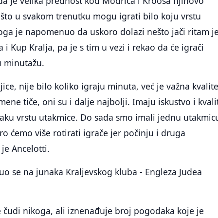
 da je velika prednost kod Modrića i Kroosa njihovo
što u svakom trenutku mogu igrati bilo koju vrstu
oga je napomenuo da uskoro dolazi nešto jači ritam j
 i Kup Kralja, pa je s tim u vezi i rekao da će igrači
u minutažu.
jice, nije bilo koliko igraju minuta, već je važna kvalit
mene tiče, oni su i dalje najbolji. Imaju iskustvo i kvali
vaku vrstu utakmice. Do sada smo imali jednu utakmic
o ćemo više rotirati igrače jer počinju i druga
je Ancelotti.
uo se na junaka Kraljevskog kluba - Engleza Judea
e čudi nikoga, ali iznenađuje broj pogodaka koje je