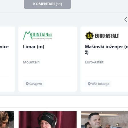
KOMENTARI (11)
nice
Limar (m)
Mašinski inženjer (
ž)
Mountain
Euro-Asfalt
Sarajevo
Više lokacija