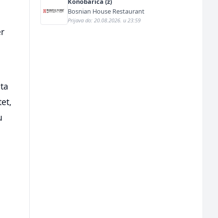
Konobarica (ž)
Bosnian House Restaurant
Prijava do: 20.08.2026. u 23:59
er
eta
tet,
u