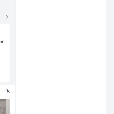
m/
Monteri ventilacije i
Radnik u proizvodnji
klimatizacije (m)
(m/ž)
Interclima
Fine Food
Sarajevo
Sarajevo