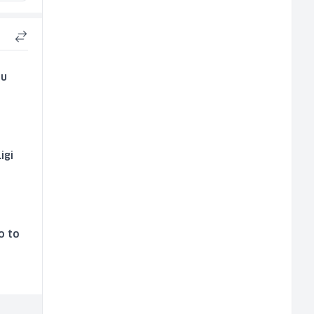
 u
igi
o to