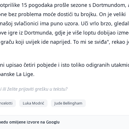
e otprilike 15 pogodaka prošle sezone s Dortmundom, 
ne bez problema moće dostići tu brojku. On je veliki
našoj svlačionici ima puno uzora. Uči vrlo brzo, gledal
ve igre iz Dortmunda, gdje je više loptu dobijao izm
 o igraču koji uvijek ide naprijed. To mi se sviđa", rekao j
ni upisao četiri pobjede i isto toliko odigranih utakmic
panske La Lige.
ili želite prijaviti grešku u tekstu?
ncelotti
Luka Modrić
Jude Bellingham
među omiljene izvore na Googlu