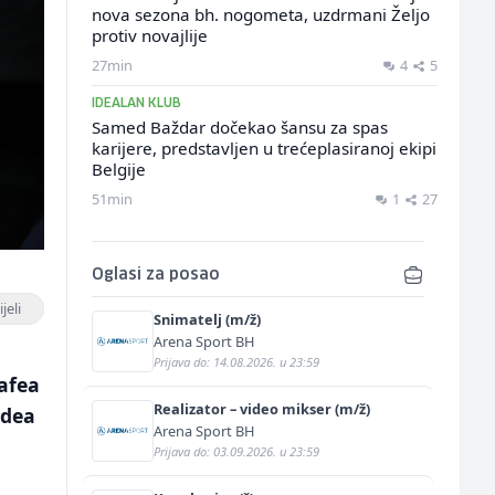
nova sezona bh. nogometa, uzdrmani Željo
protiv novajlije
27min
4
5
IDEALAN KLUB
Samed Baždar dočekao šansu za spas
karijere, predstavljen u trećeplasiranoj ekipi
Belgije
51min
1
27
Oglasi za posao
jeli
Snimatelj (m/ž)
Arena Sport BH
Prijava do: 14.08.2026. u 23:59
afea
Realizator – video mikser (m/ž)
udea
Arena Sport BH
Prijava do: 03.09.2026. u 23:59