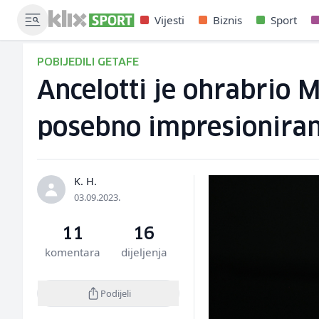
Vijesti
Biznis
Sport
POBIJEDILI GETAFE
Ancelotti je ohrabrio 
posebno impresionira
K. H.
03.09.2023.
11
16
komentara
dijeljenja
Podijeli