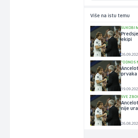
Više na istu temu
SUKOBI 
Predsje
ekipi
26.09.202
"ODNOS 
Ancelot
prvaka 
19.09.202
SVE ZBO
Ancelot
nije ura
26.08.202