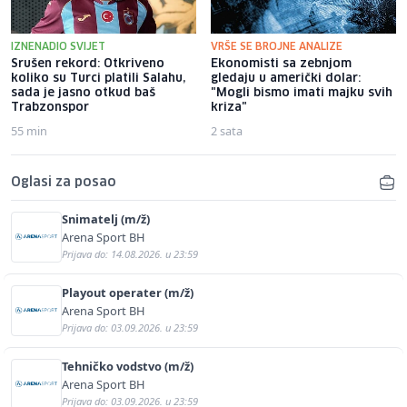
IZNENADIO SVIJET
VRŠE SE BROJNE ANALIZE
Srušen rekord: Otkriveno
Ekonomisti sa zebnjom
koliko su Turci platili Salahu,
gledaju u američki dolar:
sada je jasno otkud baš
"Mogli bismo imati majku svih
Trabzonspor
kriza"
55 min
2 sata
Oglasi za posao
Snimatelj (m/ž)
Arena Sport BH
Prijava do: 14.08.2026. u 23:59
Playout operater (m/ž)
Arena Sport BH
Prijava do: 03.09.2026. u 23:59
Tehničko vodstvo (m/ž)
Arena Sport BH
Prijava do: 03.09.2026. u 23:59