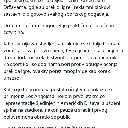
sportskih takmičenja u Sjedinjenim Američkim
Državama, gdje su prekidi igre i reklamni blokovi
sastavni dio gotovo svakog sportskog događaja.
Drugim riječima, nogomet je praktično dobio četiri
četvrtine.
Iako sat nije zaustavljen, a utakmice se i dalje formalno
vode kao dva poluvremena, teško je ignorisati činjenicu
da su dodatni prekidi stvorili potpuno novu dinamiku.
Za sport koji se godinama bori protiv odugovlačenja i
prekida igre, ovakav potez mnogi vide kao korak
unazad.
Koliko je ta promjena postala očigledna pokazuje i
primjer iz Los Angelesa. Tokom prve utakmice
reprezentacije Sjedinjenih Američkih Država, službeni
spiker na stadionu nakon pauze u sredini prvog
poluvremena obratio se publici.