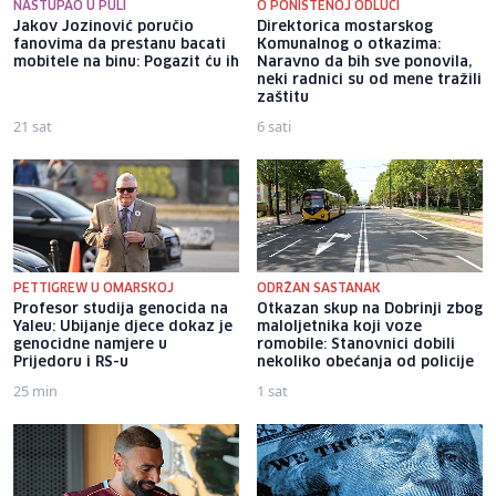
NASTUPAO U PULI
O PONIŠTENOJ ODLUCI
Jakov Jozinović poručio
Direktorica mostarskog
fanovima da prestanu bacati
Komunalnog o otkazima:
mobitele na binu: Pogazit ću ih
Naravno da bih sve ponovila,
neki radnici su od mene tražili
zaštitu
21 sat
6 sati
PETTIGREW U OMARSKOJ
ODRŽAN SASTANAK
Profesor studija genocida na
Otkazan skup na Dobrinji zbog
Yaleu: Ubijanje djece dokaz je
maloljetnika koji voze
genocidne namjere u
romobile: Stanovnici dobili
Prijedoru i RS-u
nekoliko obećanja od policije
25 min
1 sat