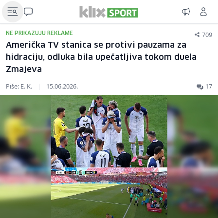
709
NE PRIKAZUJU REKLAME
Američka TV stanica se protivi pauzama za
hidraciju, odluka bila upečatljiva tokom duela
Zmajeva
Piše: E. K.
|
15.06.2026.
17