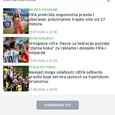
MUZIČKI PROGRAM
FIFA prekršila nogometna pravila i
obećanje, poluvrijeme trajalo više od 27
minuta
19.07.2026. u 22:36
NOVA REALNOST
Vrtoglave cifre: Pauze za hidraciju postale
"zlatna koka" za reklame i donijele FIFA-i
milijarde
13.07.2026. u 21:33
STIGLA POTVRDA
Navijači mogu odahnuti: UEFA odbacila
pravilo koje nervira javnost na Svjetskom
prvenstvu
21.06.2026. u 18:59
KOMENTARI (17)