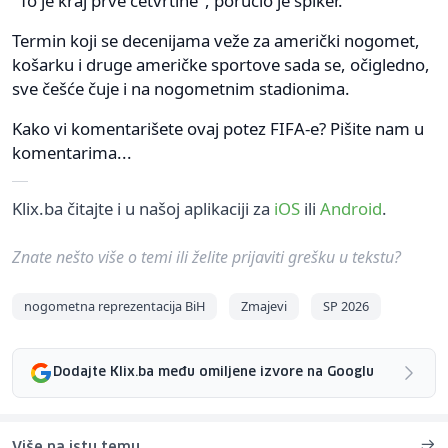
"To je kraj prve četvrtine", poručio je spiker.
Termin koji se decenijama veže za američki nogomet,
košarku i druge američke sportove sada se, očigledno,
sve češće čuje i na nogometnim stadionima.
Kako vi komentarišete ovaj potez FIFA-e? Pišite nam u
komentarima...
Klix.ba čitajte i u našoj aplikaciji za
iOS
ili
Android
.
Znate nešto više o temi ili želite prijaviti grešku u tekstu?
nogometna reprezentacija BiH
Zmajevi
SP 2026
Dodajte Klix.ba među omiljene izvore na Googlu
Više na istu temu