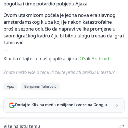
pogotka i time potvrdio pobjedu Ajaxa.
Ovom utakmicom počela je jedna nova era slavnog
amsterdamskog kluba koji je nakon katastrofalne
prošle sezone odlučio da napravi velike promjene u
svom igračkog kadru čiju bi bitnu ulogu trebao da igra i
Tahirović.
Klix.ba čitajte i u našoj aplikaciji za
iOS
ili
Android
.
Znate nešto više o temi ili želite prijaviti grešku u tekstu?
Ajax
Benjamin Tahirović
Dodajte Klix.ba među omiljene izvore na Googlu
Više na istu temu