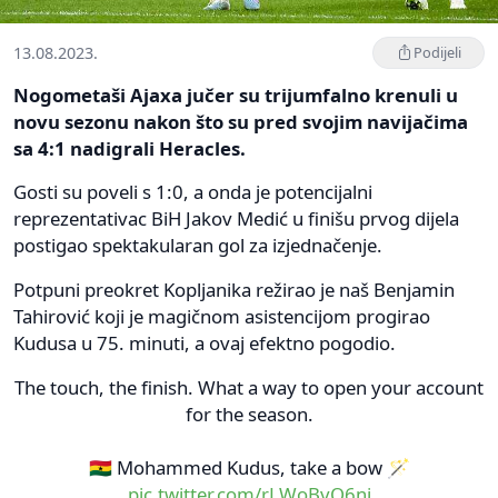
13.08.2023.
Podijeli
Nogometaši Ajaxa jučer su trijumfalno krenuli u
novu sezonu nakon što su pred svojim navijačima
sa 4:1 nadigrali Heracles.
Gosti su poveli s 1:0, a onda je potencijalni
reprezentativac BiH Jakov Medić u finišu prvog dijela
postigao spektakularan gol za izjednačenje.
Potpuni preokret Kopljanika režirao je naš Benjamin
Tahirović koji je magičnom asistencijom progirao
Kudusa u 75. minuti, a ovaj efektno pogodio.
The touch, the finish. What a way to open your account
for the season.
🇬🇭 Mohammed Kudus, take a bow 🪄
pic.twitter.com/rLWoBvO6ni