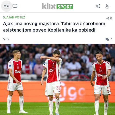
0
SJAJAN POTEZ
Ajax ima novog majstora: Tahirović čarobnom
asistencijom poveo Kopljanike ka pobjedi
S. G.
7