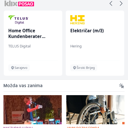
Home Office
Električar (m/ž)
Kundenberater
(m/w/d) für ein
TELUS Digital
Hering
renommiertes
Schuhunternehmen
Sarajevo
Široki Brijeg
Možda vas zanima