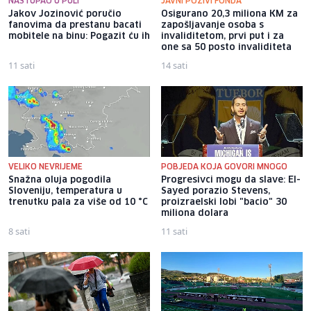
NASTUPAO U PULI
JAVNI POZIVI FONDA
Jakov Jozinović poručio
Osigurano 20,3 miliona KM za
fanovima da prestanu bacati
zapošljavanje osoba s
mobitele na binu: Pogazit ću ih
invaliditetom, prvi put i za
one sa 50 posto invaliditeta
11 sati
14 sati
VELIKO NEVRIJEME
POBJEDA KOJA GOVORI MNOGO
Snažna oluja pogodila
Progresivci mogu da slave: El-
Sloveniju, temperatura u
Sayed porazio Stevens,
trenutku pala za više od 10 °C
proizraelski lobi "bacio" 30
miliona dolara
8 sati
11 sati