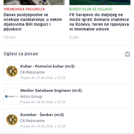
VREMENSKA PROGNOZA
BORDO KLUB SE OGLASIO
Danas poslijepodne se
FK Sarajevo do daljnjeg ne
očekuje naoblačenje, u nekim
može igrati domaće utakmice
dijelovima BiH mogući i
na Koševu, teren ne ispunjava
pljuskovi
ni minimalne uslove
10 min
8 sati
Oglasi za posao
Kuhar - Pomoćni kuhar (m/ž)
CK Ristorante
Prijava do: 23.08.2026. u 23:59
Medior Database Engineer (m/ž)
Artco Group
Prijava do: 09.08.2026. u 23:59
Konobar - Šanker (m/ž)
CK Ristorante
Prijava do: 23.08.2026. u 23:59