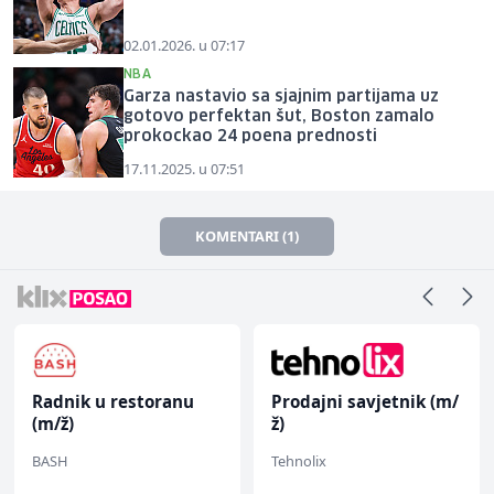
02.01.2026. u 07:17
NBA
Garza nastavio sa sjajnim partijama uz
gotovo perfektan šut, Boston zamalo
prokockao 24 poena prednosti
17.11.2025. u 07:51
KOMENTARI (1)
Prodajni savjetnik (m/
NK pomoćni radnik
ž)
(m)
Tehnolix
Mountain