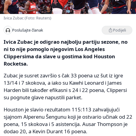
Ivica Zubac (Foto: Reuters)
Podijeli
Poslušajte članak
Ivica Zubac je odigrao najbolju partiju sezone, no
ni to nije pomoglo njegovim Los Angeles
Clippersima da slave u gostima kod Houston
Rocketsa.
Zubac je susret završio s čak 33 poena uz šut iz igre
13/14 i 7 skokova, a iako su Kawhi Leonard i James
Harden bili također efikasni s 24 i 22 poena, Clippersi
su pognute glave napustili parket.
Houston je slavio rezultatom 115:113 zahvaljujući
sjajnom Alperenu Šengunu koji je ostvario učinak od 22
poena, 15 skokova i 5 asistencija. Ausar Thompson je
dodao 20, a Kevin Durant 16 poena.