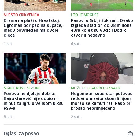
MJESTO CRIKVENICA
I TO JE MOGUĆE
Drama na plaži u Hrvatskoj:
Fanovi u Srbiji šokirani: Ovako
Ogroman bor pao na kupače,
izgleda stadion od 28 miliona
među povrijeđenima dvoje
eura kojeg su Vučić i Dodik
djece
otvorili nedavno
1 sat
6 sati
START NOVE SEZONE
MOŽETE LI GA PREPOZNATI?
Ponovo ne djeluje dobro:
Nogometni superstar putovao
Bajraktarević nije dobio ni
redovnom avionskom linijom,
minut za igru u velikom kiksu
morao se kamuflirati kako bi
PSV-a
prošao neprimijećeno
8 sati
2 sata
Oglasi za posao