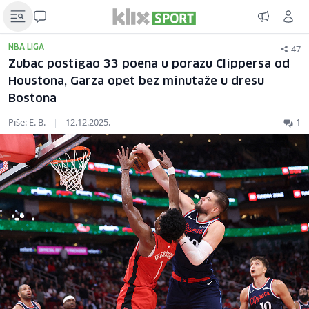
47
NBA LIGA
Zubac postigao 33 poena u porazu Clippersa od
Houstona, Garza opet bez minutaže u dresu
Bostona
Piše: E. B.
|
12.12.2025.
1