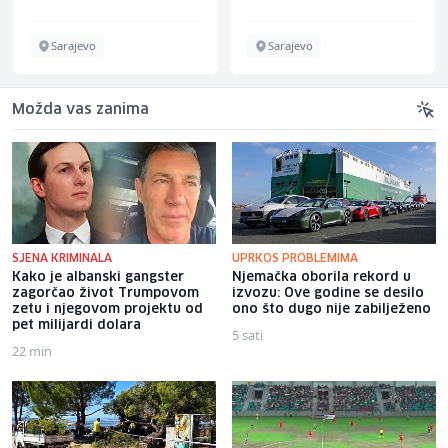
Sarajevo
Sarajevo
Možda vas zanima
SJENA KRIMINALA
UPRKOS PROBLEMIMA
Kako je albanski gangster
Njemačka oborila rekord u
zagorčao život Trumpovom
izvozu: Ove godine se desilo
zetu i njegovom projektu od
ono što dugo nije zabilježeno
pet milijardi dolara
5 sati
22 min