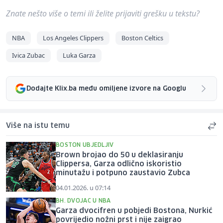
Znate nešto više o temi ili želite prijaviti grešku u tekstu?
NBA
Los Angeles Clippers
Boston Celtics
Ivica Zubac
Luka Garza
Dodajte Klix.ba među omiljene izvore na Googlu
Više na istu temu
BOSTON UBJEDLJIV
Brown brojao do 50 u deklasiranju
Clippersa, Garza odlično iskoristio
minutažu i potpuno zaustavio Zubca
04.01.2026. u 07:14
BH. DVOJAC U NBA
Garza dvocifren u pobjedi Bostona, Nurkić
povrijedio nožni prst i nije zaigrao