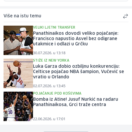
Više na istu temu
VELIKI LJETNI TRANSFER
Panathinaikos dovodi veliko pojačanje:
Francisco napustio Asvel bez odigrane
utakmice i odlazi u Grčku
30.07.2026. u 13:18
STIŽE IZ NEW YORKA
Luka Garza dobio ozbiljnu konkurenciju:
Celticse pojačao NBA šampion, Vučević se
vratio u Orlando
02.07.2026. u 13:45
POJAČANJE POD KOŠEVIMA
Bomba iz Atine! Jusuf Nurkić na radaru
Panathinaikosa, Grci traže centra
22.06.2026. u 17:01