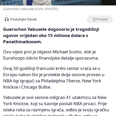
Guerschon Yabusele (Foto: EPA-EFE)
Podijeli
Poslušajte članak
Guerschon Yabusele dogovorio je trogodišnji
ugovor vrijedan oko 15 miliona dolara s
Panathinaikosom.
Ovu vijest prvi je objavio Michael Scotto, dok je
Eurohoops otkrio finansijske detalje sporazuma.
Ovaj 30-godišnji francuski krilni centar vraća se u
Evropu nakon što je protekle dvije sezone proveo u
NBA ligi igrajući za Philadelphia 76erse, New York
Knickse i Chicago Bullse.
Yabusele je ove sezone odigrao 41 utakmicu za New
York Knickse, koji su kasnije postali NBA prvaci. Prije
isteka roka za razmjenu igrača, odbio je svoju igračku
opciju kako bi olakšao prelazak u Bullse, gdje se