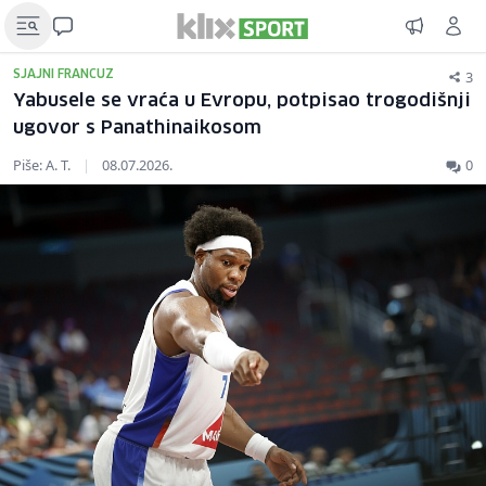
3
SJAJNI FRANCUZ
Yabusele se vraća u Evropu, potpisao trogodišnji
ugovor s Panathinaikosom
Piše: A. T.
|
08.07.2026.
0