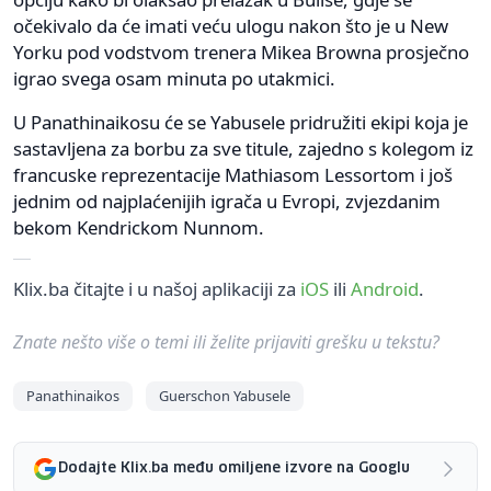
očekivalo da će imati veću ulogu nakon što je u New
Yorku pod vodstvom trenera Mikea Browna prosječno
igrao svega osam minuta po utakmici.
U Panathinaikosu će se Yabusele pridružiti ekipi koja je
sastavljena za borbu za sve titule, zajedno s kolegom iz
francuske reprezentacije Mathiasom Lessortom i još
jednim od najplaćenijih igrača u Evropi, zvjezdanim
bekom Kendrickom Nunnom.
Klix.ba čitajte i u našoj aplikaciji za
iOS
ili
Android
.
Znate nešto više o temi ili želite prijaviti grešku u tekstu?
Panathinaikos
Guerschon Yabusele
Dodajte Klix.ba među omiljene izvore na Googlu