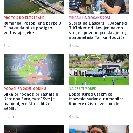
PROTOK DO ELEKTRANE
PRIČALI NA BOSANSKOM
Rumunija: Potopljene barže u
Susret na Baščaršiji: Japanski
Dunavu da bi se podigao
TikToker oduševljen nakon
vodostaj rijeke
što je upoznao proslavljenog
nogometaša Tarika Hodžića
1 sat
4 sata
PODACI ZA 2025. GODINU
NA CESTI PORED
Slika prirodnog priraštaja u
Lopta usred utakmice
Kantonu Sarajevo: "Sve je
izazvala sudar automobila:
manje djece što si bliže
Kamere uživo sve snimile
Sebilju"
2 sata
3 sata