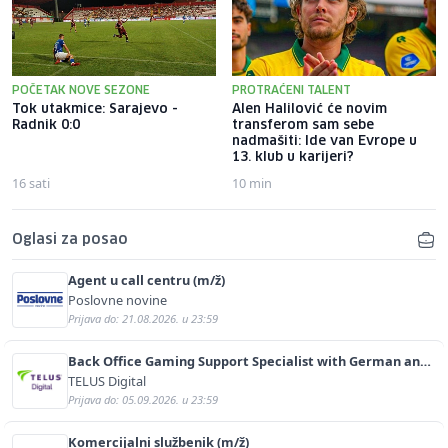
POČETAK NOVE SEZONE
PROTRAĆENI TALENT
Tok utakmice: Sarajevo -
Alen Halilović će novim
Radnik 0:0
transferom sam sebe
nadmašiti: Ide van Evrope u
13. klub u karijeri?
16 sati
10 min
Oglasi za posao
Agent u call centru (m/ž)
Poslovne novine
Prijava do: 21.08.2026. u 23:59
Back Office Gaming Support Specialist with German and
English (m/f)
TELUS Digital
Prijava do: 05.09.2026. u 23:59
Komercijalni službenik (m/ž)