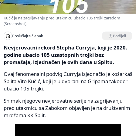
Kučić je na zagrijavanju pred utakmicu ubacio 105 trojki zaredom
(Screenshot)
Podijeli
Poslušajte članak
Nevjerovatni rekord Stepha Curryja, koji je 2020.
godine ubacio 105 uzastopnih trojki bez
promašaja, izjednačen je ovih dana u Splitu.
Ovaj fenomenalni podvig Curryja izjednačio je košarkaš
Splita Vito Kučić, koji je u dvorani na Gripama također
ubacio 105 trojki.
Snimak njegove nevjerovatne serije na zagrijavanju
pred utakmicu sa Zabokom objavljen je na društvenim
mrežama KK Split.