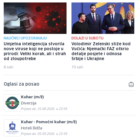
NAUČNICI UPOZORAVAJU
DOLAZI U SUBOTU
Umjetna inteligencija stvorila
Volodimir Zelenski stiže kod
nove viruse koji ne postoje u
Vučića: Njemački FAZ otkrio
prirodi: Veliki korak, ali i strah
detalje posjete i odnosa
od zloupotrebe
Srbije i Ukrajine
8 sati
10 sati
Oglasi za posao
Kuhar (m/ž)
Diverzija
Prijava do: 25.08.2026. u 23:59
Kuhar - Pomoćni kuhar (m/ž)
Hoteli Ilidža
Prijava do: 05.09.2026. u 23:59