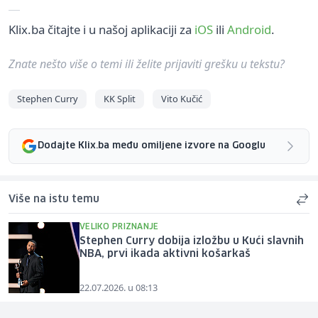
Klix.ba čitajte i u našoj aplikaciji za
iOS
ili
Android
.
Znate nešto više o temi ili želite prijaviti grešku u tekstu?
Stephen Curry
KK Split
Vito Kučić
Dodajte Klix.ba među omiljene izvore na Googlu
Više na istu temu
VELIKO PRIZNANJE
Stephen Curry dobija izložbu u Kući slavnih
NBA, prvi ikada aktivni košarkaš
22.07.2026. u 08:13