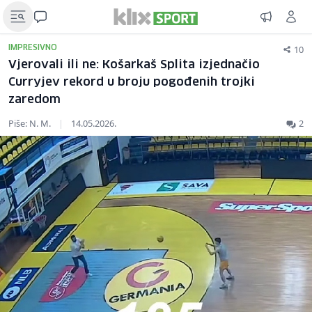
10
IMPRESIVNO
Vjerovali ili ne: Košarkaš Splita izjednačio
Curryjev rekord u broju pogođenih trojki
zaredom
Piše: N. M.
|
14.05.2026.
2