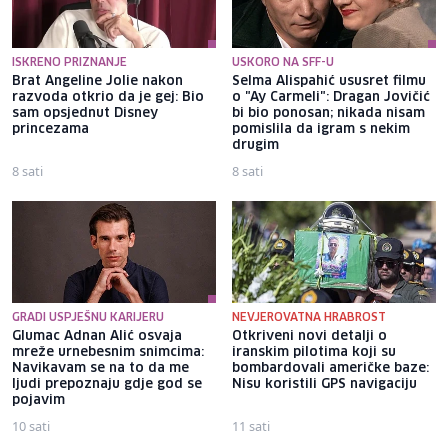
ISKRENO PRIZNANJE
USKORO NA SFF-U
Brat Angeline Jolie nakon
Selma Alispahić ususret filmu
razvoda otkrio da je gej: Bio
o "Ay Carmeli": Dragan Jovičić
sam opsjednut Disney
bi bio ponosan; nikada nisam
princezama
pomislila da igram s nekim
drugim
8 sati
8 sati
GRADI USPJEŠNU KARIJERU
NEVJEROVATNA HRABROST
Glumac Adnan Alić osvaja
Otkriveni novi detalji o
mreže urnebesnim snimcima:
iranskim pilotima koji su
Navikavam se na to da me
bombardovali američke baze:
ljudi prepoznaju gdje god se
Nisu koristili GPS navigaciju
pojavim
10 sati
11 sati