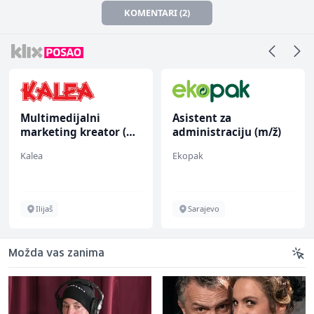
KOMENTARI (2)
Multimedijalni
Asistent za
marketing kreator (m/
administraciju (m/ž)
ž)
Kalea
Ekopak
Ilijaš
Sarajevo
Možda vas zanima