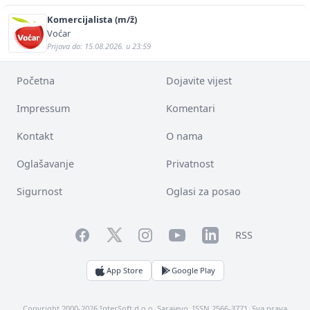
Komercijalista (m/ž)
Voćar
Prijava do: 15.08.2026. u 23:59
Početna
Dojavite vijest
Impressum
Komentari
Kontakt
O nama
Oglašavanje
Privatnost
Sigurnost
Oglasi za posao
Facebook
YouTube
LinkedIn
Twitter
Instagram
RSS
App Store
Google Play
Copyright 2000-2026 InterSoft d.o.o. Sarajevo. ISSN 2566-3771. Sva prava