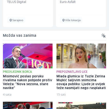
TELUS Digital
Euro-Asfalt
bekannten deutschen
Energieversorger
Sarajevo
Više lokacija
Možda vas zanima
PREDSJEDNIK BORCA
PREPOZNATLJIVO LICE
Misimović poslao poruku
Mlada glumica iz Tuzle Zerina
rivalima nakon pobjede protiv
Mujkić šaljivim snimcima
Veleža: "Nova sezona, stare
osvaja publiku: Ljude je uvijek
navike"
teže nasmijati nego rasplakati
4 sata
15 sati