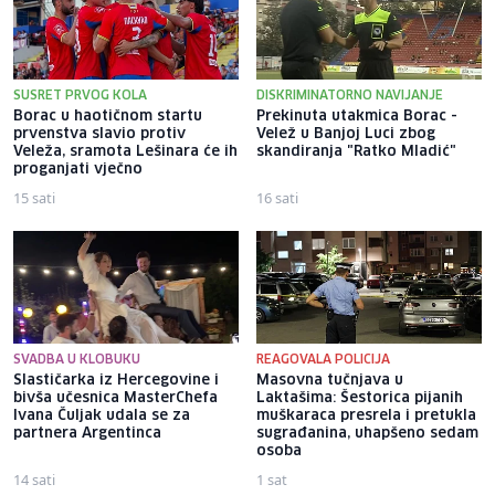
SUSRET PRVOG KOLA
DISKRIMINATORNO NAVIJANJE
Borac u haotičnom startu
Prekinuta utakmica Borac -
prvenstva slavio protiv
Velež u Banjoj Luci zbog
Veleža, sramota Lešinara će ih
skandiranja "Ratko Mladić"
proganjati vječno
15 sati
16 sati
SVADBA U KLOBUKU
REAGOVALA POLICIJA
Slastičarka iz Hercegovine i
Masovna tučnjava u
bivša učesnica MasterChefa
Laktašima: Šestorica pijanih
Ivana Čuljak udala se za
muškaraca presrela i pretukla
partnera Argentinca
sugrađanina, uhapšeno sedam
osoba
14 sati
1 sat