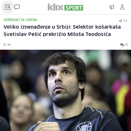
11
ODREKAO SE LIDERA
Veliko iznenađenje u Srbiji: Selektor košarkaša
Svetislav Pešić prekrižio Miloša Teodosića
K. H.
9