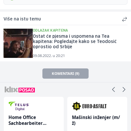
Više na istu temu
ODLAZAK KAPITENA
Ostat će pjesma i uspomena na Tea
kapitena: Pogledajte kako se Teodosić
oprostio od Srbije
09.08.2022. u 20:21
KOMENTARI (9)
Home Office
Mašinski inženjer (m/
Sachbearbeiter
ž)
(m/w/d) für einen