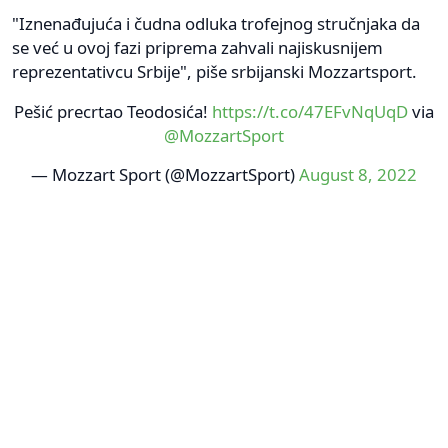
"Iznenađujuća i čudna odluka trofejnog stručnjaka da
se već u ovoj fazi priprema zahvali najiskusnijem
reprezentativcu Srbije", piše srbijanski Mozzartsport.
Pešić precrtao Teodosića!
https://t.co/47EFvNqUqD
via
@MozzartSport
— Mozzart Sport (@MozzartSport)
August 8, 2022