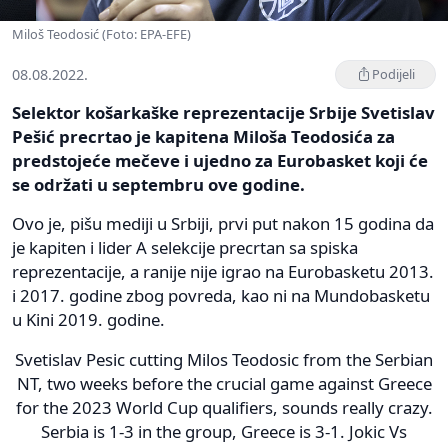
Miloš Teodosić (Foto: EPA-EFE)
08.08.2022.
Podijeli
Selektor košarkaške reprezentacije Srbije Svetislav
Pešić precrtao je kapitena Miloša Teodosića za
predstojeće mečeve i ujedno za Eurobasket koji će
se održati u septembru ove godine.
Ovo je, pišu mediji u Srbiji, prvi put nakon 15 godina da
je kapiten i lider A selekcije precrtan sa spiska
reprezentacije, a ranije nije igrao na Eurobasketu 2013.
i 2017. godine zbog povreda, kao ni na Mundobasketu
u Kini 2019. godine.
Svetislav Pesic cutting Milos Teodosic from the Serbian
NT, two weeks before the crucial game against Greece
for the 2023 World Cup qualifiers, sounds really crazy.
Serbia is 1-3 in the group, Greece is 3-1. Jokic Vs