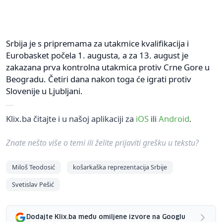
Srbija je s pripremama za utakmice kvalifikacija i
Eurobasket počela 1. augusta, a za 13. august je
zakazana prva kontrolna utakmica protiv Crne Gore u
Beogradu. Četiri dana nakon toga će igrati protiv
Slovenije u Ljubljani.
Klix.ba čitajte i u našoj aplikaciji za
iOS
ili
Android
.
Znate nešto više o temi ili želite prijaviti grešku u tekstu?
Miloš Teodosić
košarkaška reprezentacija Srbije
Svetislav Pešić
Dodajte Klix.ba među omiljene izvore na Googlu