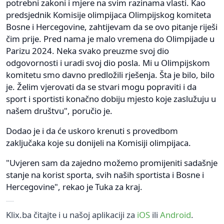
potrebni zakoni i mjere na svim razinama vlasti. Kao
predsjednik Komisije olimpijaca Olimpijskog komiteta
Bosne i Hercegovine, zahtijevam da se ovo pitanje riješi
čim prije. Pred nama je malo vremena do Olimpijade u
Parizu 2024. Neka svako preuzme svoj dio
odgovornosti i uradi svoj dio posla. Mi u Olimpijskom
komitetu smo davno predložili rješenja. Šta je bilo, bilo
je. Želim vjerovati da se stvari mogu popraviti i da
sport i sportisti konačno dobiju mjesto koje zaslužuju u
našem društvu", poručio je.
Dodao je i da će uskoro krenuti s provedbom
zaključaka koje su donijeli na Komisiji olimpijaca.
"Uvjeren sam da zajedno možemo promijeniti sadašnje
stanje na korist sporta, svih naših sportista i Bosne i
Hercegovine", rekao je Tuka za kraj.
Klix.ba čitajte i u našoj aplikaciji za
iOS
ili
Android
.