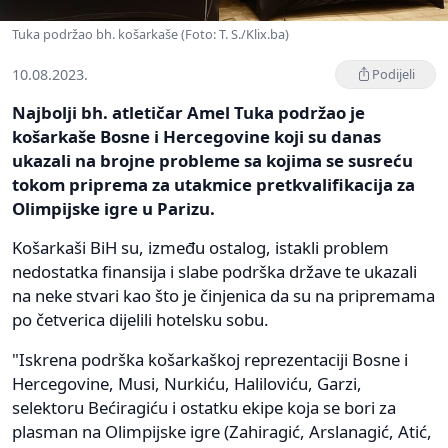
Tuka podržao bh. košarkaše (Foto: T. S./Klix.ba)
10.08.2023.
Podijeli
Najbolji bh. atletičar Amel Tuka podržao je
košarkaše Bosne i Hercegovine koji su danas
ukazali na brojne probleme sa kojima se susreću
tokom priprema za utakmice pretkvalifikacija za
Olimpijske igre u Parizu.
Košarkaši BiH su, između ostalog, istakli problem
nedostatka finansija i slabe podrška države te ukazali
na neke stvari kao što je činjenica da su na pripremama
po četverica dijelili hotelsku sobu.
"Iskrena podrška košarkaškoj reprezentaciji Bosne i
Hercegovine, Musi, Nurkiću, Haliloviću, Garzi,
selektoru Bećiragiću i ostatku ekipe koja se bori za
plasman na Olimpijske igre (Zahiragić, Arslanagić, Atić,