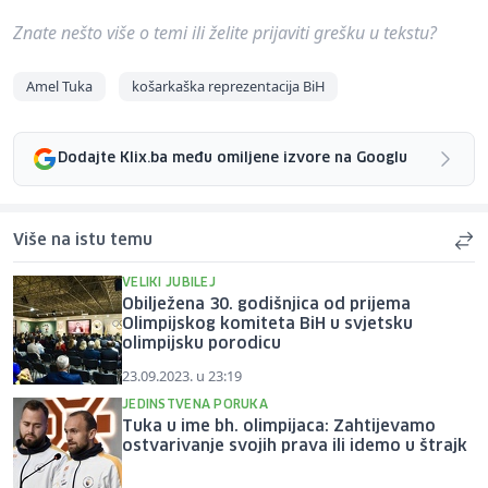
Znate nešto više o temi ili želite prijaviti grešku u tekstu?
Amel Tuka
košarkaška reprezentacija BiH
Dodajte Klix.ba među omiljene izvore na Googlu
Više na istu temu
VELIKI JUBILEJ
Obilježena 30. godišnjica od prijema
Olimpijskog komiteta BiH u svjetsku
olimpijsku porodicu
23.09.2023. u 23:19
JEDINSTVENA PORUKA
Tuka u ime bh. olimpijaca: Zahtijevamo
ostvarivanje svojih prava ili idemo u štrajk