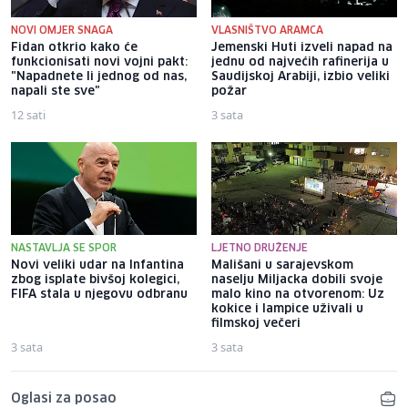
NOVI OMJER SNAGA
VLASNIŠTVO ARAMCA
Fidan otkrio kako će
Jemenski Huti izveli napad na
funkcionisati novi vojni pakt:
jednu od najvećih rafinerija u
"Napadnete li jednog od nas,
Saudijskoj Arabiji, izbio veliki
napali ste sve"
požar
12 sati
3 sata
NASTAVLJA SE SPOR
LJETNO DRUŽENJE
Novi veliki udar na Infantina
Mališani u sarajevskom
zbog isplate bivšoj kolegici,
naselju Miljacka dobili svoje
FIFA stala u njegovu odbranu
malo kino na otvorenom: Uz
kokice i lampice uživali u
filmskoj večeri
3 sata
3 sata
Oglasi za posao