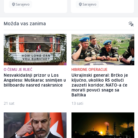
Sarajevo
Sarajevo
Možda vas zanima
O ČEMU JE RIJEČ
HIBRIDNE OPERACIJE
Nesvakidašnji prizor u Los
Ukrajinski general: Brčko je
Angelesu: Muškarac snimljen u
ključno, ukoliko RS odluči
billboardu nasred raskrsnice
zauzeti koridor, NATO-a će
morati povući snage sa
Baltika
21 sat
13 sati