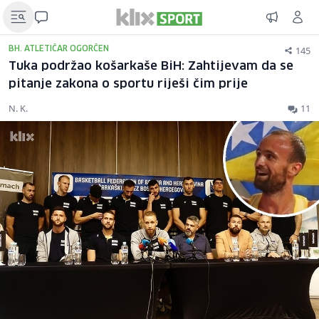
145
BH. ATLETIČAR OGORČEN
Tuka podržao košarkaše BiH: Zahtijevam da se
pitanje zakona o sportu riješi čim prije
N. K.
11