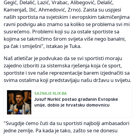
Gegić, Delalić, Lazić, Vrabac, Alibegović, Delalić,
Kamenjaš, Ilić, Ahmedović, Zrno). Zaista su uspjesi
naših sportista na svjetskim i evropskim takmičenjima
ravni podvigu ako znamo sa koliko se problema svi mi
susrećemo. Problemi koji su za ostale sportiste sa
kojima se takmičimo širom svijeta više nego banalni,
pa čak i smiješni", istakao je Tuka.
Naš atletičar je podvukao da se svi sportisti moraju
zajedno izboriti za sistemska rješenja koja će sport,
sportiste i sve naše reprezentacije barem izjednačiti sa
svima ostalima koji predstavljaju našu državu u svijetu.
SAZNAJE KLIX.BA
Jusuf Nurkić postao građanin Evropske
unije, dobio je hrvatsku domovnicu
"Svugdje ćemo čuti da su sportisti najbolji ambasadori
jedne zemlje. Pa kada je tako, zašto se ne donesu