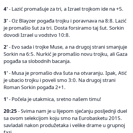
4'
- Lazić promašuje za tri, a Izrael trojkom ide na +5.
3'
- Oz Blayzer pogađa trojku i poravnava na 8:8. Lazić
je promašio šut za tri. Dosta forsiramo taj šut. Sorkin
dovodi Izrael u vodstvo 10:8.
2'
- Evo sada i trojke Muse, a na drugoj strani smanjuje
Sorkin na 6:5. Nurkić je promašio novu trojku, ali Gaza
pogađa sa slobodnih bacanja.
1'
- Musa je promašio dva šuta na otvaranju. Ipak, Atić
je ubacio trojku i poveli smo 3:0. Na drugoj strani
Roman Sorkin pogađa 2+1.
1'
- Počela je utakmica, sretno našem timu!
20:25
- Svima nam je u lijepom sjećanju posljednji duel
sa ovom selekcijom koju smo na Eurobasketu 2015.
savladali nakon produžetaka i velike drame u grupnoj
fazi.