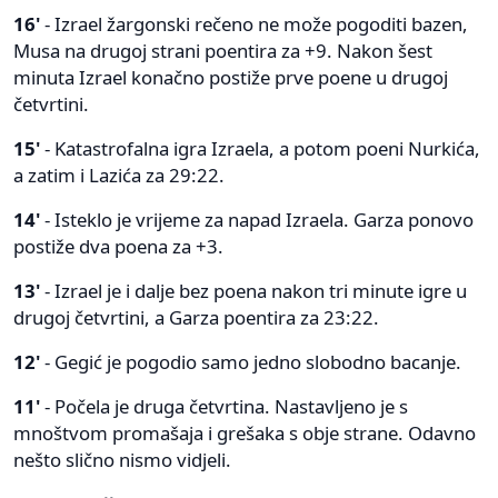
16'
- Izrael žargonski rečeno ne može pogoditi bazen,
Musa na drugoj strani poentira za +9. Nakon šest
minuta Izrael konačno postiže prve poene u drugoj
četvrtini.
15'
- Katastrofalna igra Izraela, a potom poeni Nurkića,
a zatim i Lazića za 29:22.
14'
- Isteklo je vrijeme za napad Izraela. Garza ponovo
postiže dva poena za +3.
13'
- Izrael je i dalje bez poena nakon tri minute igre u
drugoj četvrtini, a Garza poentira za 23:22.
12'
- Gegić je pogodio samo jedno slobodno bacanje.
11'
- Počela je druga četvrtina. Nastavljeno je s
mnoštvom promašaja i grešaka s obje strane. Odavno
nešto slično nismo vidjeli.