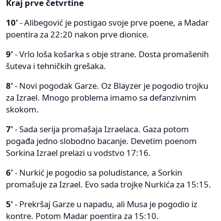
Kraj prve četvrtine
10'
- Alibegović je postigao svoje prve poene, a Madar
poentira za 22:20 nakon prve dionice.
9'
- Vrlo loša košarka s obje strane. Dosta promašenih
šuteva i tehničkih grešaka.
8'
- Novi pogodak Garze. Oz Blayzer je pogodio trojku
za Izrael. Mnogo problema imamo sa defanzivnim
skokom.
7'
- Sada serija promašaja Izraelaca. Gaza potom
pogađa jedno slobodno bacanje. Devetim poenom
Sorkina Izrael prelazi u vodstvo 17:16.
6'
- Nurkić je pogodio sa poludistance, a Sorkin
promašuje za Izrael. Evo sada trojke Nurkića za 15:15.
5'
- Prekršaj Garze u napadu, ali Musa je pogodio iz
kontre. Potom Madar poentira za 15:10.