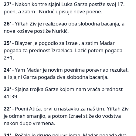
27'
- Nakon kontre sjajni Luka Garza postiže svoj 17.
poen, a zatim i Nurkić upisuje nove poene.
26'
- Yiftah Ziv je realizovao oba slobodna bacanja, a
nove koševe postiže Nurkić.
25'
- Blayzer je pogodio za Izrael, a zatim Madar
pogađa za prednost Izraelaca. Lazić potom pogađa
2+1.
24'
- Yam Madar je novim poenima poravnao rezultat,
ali sjajni Garza pogađa dva slobodna bacanja.
23'
- Sjajna trojka Garze kojom nam vraća prednost
41:39.
22'
- Poeni Atića, prvi u nastavku za naš tim. Yiftah Ziv
je odmah smanjio, a potom Izrael stiže do vodstva
nakon dugo vremena.
21'
- Počelo je drugo poluvrijeme. Madar pogađa dva