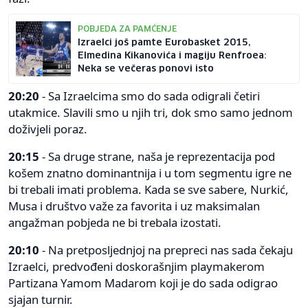
POBJEDA ZA PAMĆENJE
Izraelci još pamte Eurobasket 2015,
Elmedina Kikanovića i magiju Renfroea:
Neka se večeras ponovi isto
20:20
- Sa Izraelcima smo do sada odigrali četiri
utakmice. Slavili smo u njih tri, dok smo samo jednom
doživjeli poraz.
20:15
- Sa druge strane, naša je reprezentacija pod
košem znatno dominantnija i u tom segmentu igre ne
bi trebali imati problema. Kada se sve sabere, Nurkić,
Musa i društvo važe za favorita i uz maksimalan
angažman pobjeda ne bi trebala izostati.
20:10
- Na pretposljednjoj na prepreci nas sada čekaju
Izraelci, predvođeni doskorašnjim playmakerom
Partizana Yamom Madarom koji je do sada odigrao
sjajan turnir.