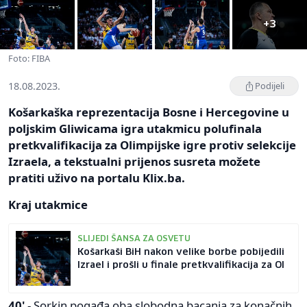
+3
Foto: FIBA
18.08.2023.
Podijeli
Košarkaška reprezentacija Bosne i Hercegovine u
poljskim Gliwicama igra utakmicu polufinala
pretkvalifikacija za Olimpijske igre protiv selekcije
Izraela, a tekstualni prijenos susreta možete
pratiti uživo na portalu Klix.ba.
Kraj utakmice
SLIJEDI ŠANSA ZA OSVETU
Košarkaši BiH nakon velike borbe pobijedili
Izrael i prošli u finale pretkvalifikacija za OI
40'
- Sorkin pogađa oba slobodna bacanja za konačnih