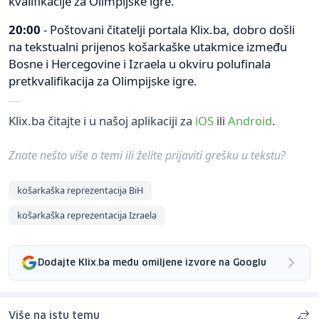
kvalifikacije za Olimpijske igre.
20:00
- Poštovani čitatelji portala Klix.ba, dobro došli
na tekstualni prijenos košarkaške utakmice između
Bosne i Hercegovine i Izraela u okviru polufinala
pretkvalifikacija za Olimpijske igre.
Klix.ba čitajte i u našoj aplikaciji za
iOS
ili
Android
.
Znate nešto više o temi ili želite prijaviti grešku u tekstu?
košarkaška reprezentacija BiH
košarkaška reprezentacija Izraela
Dodajte Klix.ba među omiljene izvore na Googlu
Više na istu temu