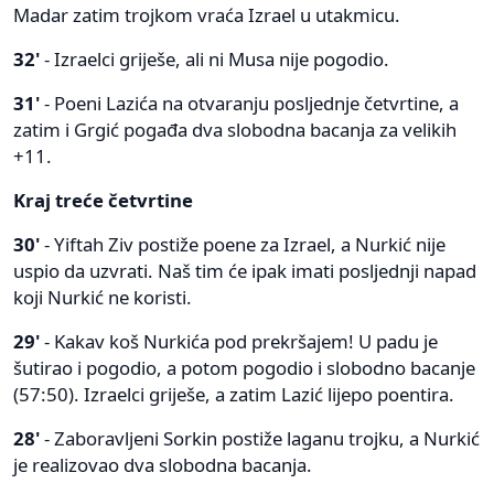
Madar zatim trojkom vraća Izrael u utakmicu.
32'
- Izraelci griješe, ali ni Musa nije pogodio.
31'
- Poeni Lazića na otvaranju posljednje četvrtine, a
zatim i Grgić pogađa dva slobodna bacanja za velikih
+11.
Kraj treće četvrtine
30'
- Yiftah Ziv postiže poene za Izrael, a Nurkić nije
uspio da uzvrati. Naš tim će ipak imati posljednji napad
koji Nurkić ne koristi.
29'
- Kakav koš Nurkića pod prekršajem! U padu je
šutirao i pogodio, a potom pogodio i slobodno bacanje
(57:50). Izraelci griješe, a zatim Lazić lijepo poentira.
28'
- Zaboravljeni Sorkin postiže laganu trojku, a Nurkić
je realizovao dva slobodna bacanja.