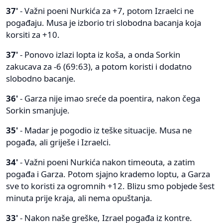
37'
- Važni poeni Nurkića za +7, potom Izraelci ne
pogađaju. Musa je izborio tri slobodna bacanja koja
korsiti za +10.
37'
- Ponovo izlazi lopta iz koša, a onda Sorkin
zakucava za -6 (69:63), a potom koristi i dodatno
slobodno bacanje.
36'
- Garza nije imao sreće da poentira, nakon čega
Sorkin smanjuje.
35'
- Madar je pogodio iz teške situacije. Musa ne
pogađa, ali griješe i Izraelci.
34'
- Važni poeni Nurkića nakon timeouta, a zatim
pogađa i Garza. Potom sjajno krademo loptu, a Garza
sve to koristi za ogromnih +12. Blizu smo pobjede šest
minuta prije kraja, ali nema opuštanja.
33'
- Nakon naše greške, Izrael pogađa iz kontre.