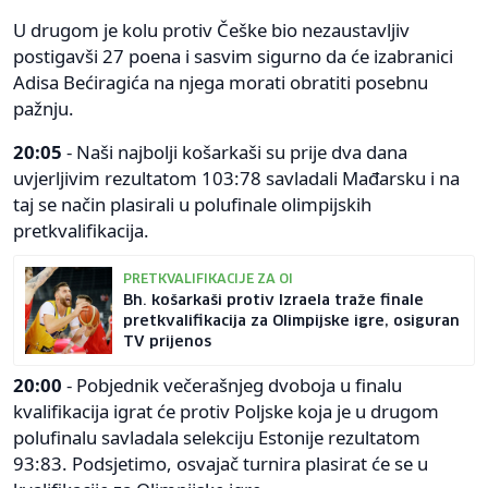
U drugom je kolu protiv Češke bio nezaustavljiv
postigavši 27 poena i sasvim sigurno da će izabranici
Adisa Bećiragića na njega morati obratiti posebnu
pažnju.
20:05
- Naši najbolji košarkaši su prije dva dana
uvjerljivim rezultatom 103:78 savladali Mađarsku i na
taj se način plasirali u polufinale olimpijskih
pretkvalifikacija.
PRETKVALIFIKACIJE ZA OI
Bh. košarkaši protiv Izraela traže finale
pretkvalifikacija za Olimpijske igre, osiguran
TV prijenos
20:00
- Pobjednik večerašnjeg dvoboja u finalu
kvalifikacija igrat će protiv Poljske koja je u drugom
polufinalu savladala selekciju Estonije rezultatom
93:83. Podsjetimo, osvajač turnira plasirat će se u