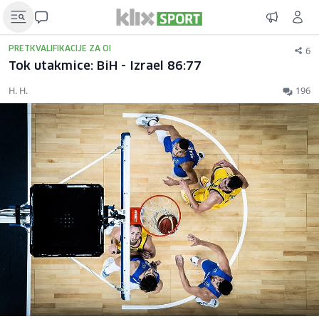
6
PRETKVALIFIKACIJE ZA OI
Tok utakmice: BiH - Izrael 86:77
H. H.
196