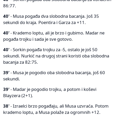
86:77.
40'
- Musa pogađa dva slobodna bacanja. Još 35
sekundi do kraja. Poentira i Garza za +11.
40'
- Krademo loptu, ali je brzo i gubimo. Madar ne
pogađa trojku i sada je sve gotovo.
40'
- Sorkin pogađa trojku za -5, ostalo je još 50
sekundi. Nurkić na drugoj strani koristi oba slobodna
bacanja za 82:75.
39'
- Musa je pogodio oba slobodna bacanja, još 60
sekundi.
39'
- Madar je pogodio trojku, a potom i koševi
Blayzera (2+1).
38'
- Izraelci brzo pogađaju, ali Musa uzvraća. Potom
krademo loptu, a Musa polaže za ogromnih +12.