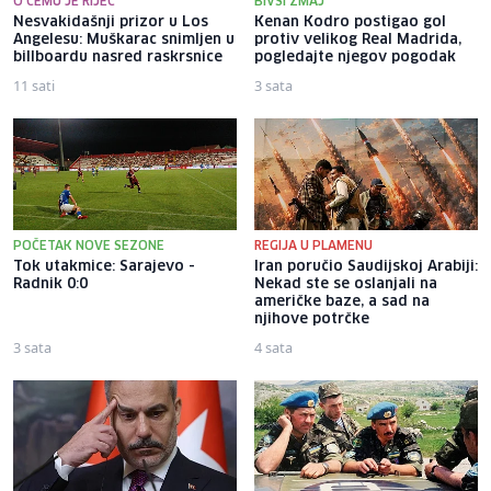
O ČEMU JE RIJEČ
BIVŠI ZMAJ
Nesvakidašnji prizor u Los
Kenan Kodro postigao gol
Angelesu: Muškarac snimljen u
protiv velikog Real Madrida,
billboardu nasred raskrsnice
pogledajte njegov pogodak
11 sati
3 sata
POČETAK NOVE SEZONE
REGIJA U PLAMENU
Tok utakmice: Sarajevo -
Iran poručio Saudijskoj Arabiji:
Radnik 0:0
Nekad ste se oslanjali na
američke baze, a sad na
njihove potrčke
3 sata
4 sata