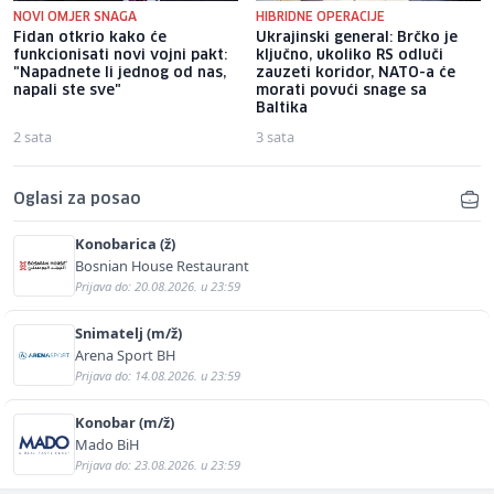
NOVI OMJER SNAGA
HIBRIDNE OPERACIJE
Fidan otkrio kako će
Ukrajinski general: Brčko je
funkcionisati novi vojni pakt:
ključno, ukoliko RS odluči
"Napadnete li jednog od nas,
zauzeti koridor, NATO-a će
napali ste sve"
morati povući snage sa
Baltika
2 sata
3 sata
Oglasi za posao
Konobarica (ž)
Bosnian House Restaurant
Prijava do: 20.08.2026. u 23:59
Snimatelj (m/ž)
Arena Sport BH
Prijava do: 14.08.2026. u 23:59
Konobar (m/ž)
Mado BiH
Prijava do: 23.08.2026. u 23:59