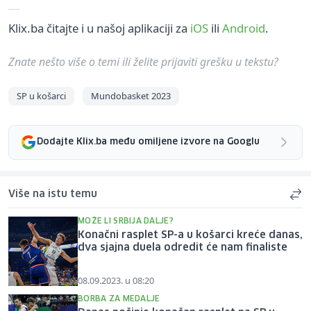
Klix.ba čitajte i u našoj aplikaciji za
iOS
ili
Android
.
Znate nešto više o temi ili želite prijaviti grešku u tekstu?
SP u košarci
Mundobasket 2023
Dodajte Klix.ba među omiljene izvore na Googlu
Više na istu temu
MOŽE LI SRBIJA DALJE?
Konačni rasplet SP-a u košarci kreće danas,
dva sjajna duela odredit će nam finaliste
08.09.2023. u 08:20
BORBA ZA MEDALJE