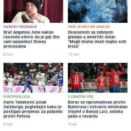
ISKRENO PRIZNANJE
VRŠE SE BROJNE ANALIZE
Brat Angeline Jolie nakon
Ekonomisti sa zebnjom
razvoda otkrio da je gej: Bio
gledaju u američki dolar:
sam opsjednut Disney
"Mogli bismo imati majku svih
princezama
kriza"
8 sati
15 sati
EVROPSKA LIGA
S IGRAČEM VIŠE
Haris Tabaković junak
Borac se ispromašivao protiv
Salzburga, pogledajte kako je
Bjelorusa i ostvario minimalan
postigao prvijenac za pobjedu
trijumf u Banjoj Luci, odluka
protiv Pafosa
pada u revanšu
6 sati
7 sati