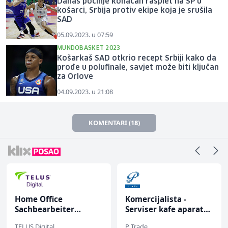
Danas počinje konačan rasplet na SP u
košarci, Srbija protiv ekipe koja je srušila
SAD
05.09.2023. u 07:59
MUNDOBASKET 2023
Košarkaš SAD otkrio recept Srbiji kako da
prođe u polufinale, savjet može biti ključan
za Orlove
04.09.2023. u 21:08
KOMENTARI (18)
Home Office
Komercijalista -
Sachbearbeiter
Serviser kafe aparata
(m/w/d) für einen
(m/ž)
TELUS Digital
P Trade