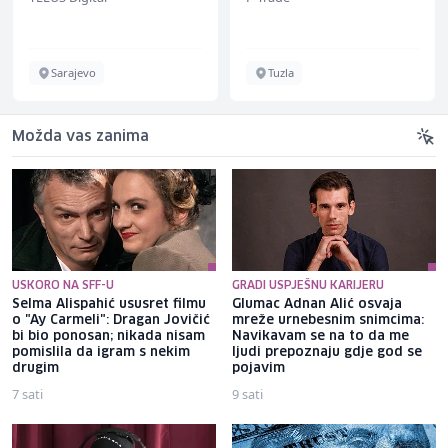
bekannten deutschen
Energieversorger
Sarajevo
Tuzla
Možda vas zanima
USKORO NA SFF-U
GRADI USPJEŠNU KARIJERU
Selma Alispahić ususret filmu
Glumac Adnan Alić osvaja
o "Ay Carmeli": Dragan Jovičić
mreže urnebesnim snimcima:
bi bio ponosan; nikada nisam
Navikavam se na to da me
pomislila da igram s nekim
ljudi prepoznaju gdje god se
drugim
pojavim
7 sati
9 sati