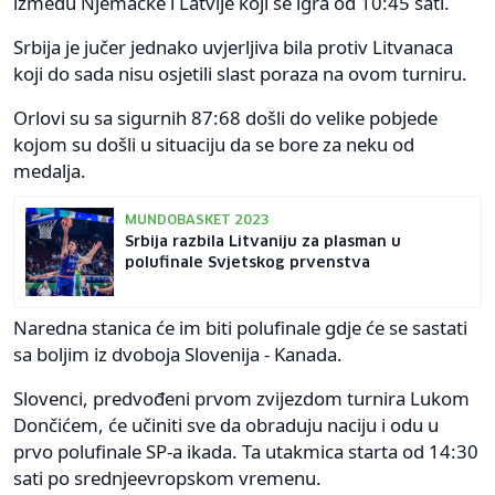
između Njemačke i Latvije koji se igra od 10:45 sati.
Srbija je jučer jednako uvjerljiva bila protiv Litvanaca
koji do sada nisu osjetili slast poraza na ovom turniru.
Orlovi su sa sigurnih 87:68 došli do velike pobjede
kojom su došli u situaciju da se bore za neku od
medalja.
MUNDOBASKET 2023
Srbija razbila Litvaniju za plasman u
polufinale Svjetskog prvenstva
Naredna stanica će im biti polufinale gdje će se sastati
sa boljim iz dvoboja Slovenija - Kanada.
Slovenci, predvođeni prvom zvijezdom turnira Lukom
Dončićem, će učiniti sve da obraduju naciju i odu u
prvo polufinale SP-a ikada. Ta utakmica starta od 14:30
sati po srednjeevropskom vremenu.