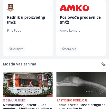
Radnik u proizvodnji
Poslovođa prodavnice
(m/ž)
(m/ž)
Fine Food
Amko komerc
Sarajevo
Sarajevo
Možda vas zanima
O ČEMU JE RIJEČ
ZAŠTIĆENO PODRUČJE
Nesvakidašnji prizor u Los
Labud s Vrela Bosne progutao