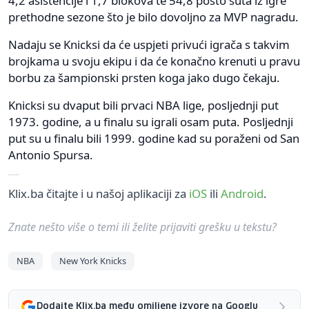
4,2 asistencije i 1,7 blokova te 54,8 posto šuta iz igre
prethodne sezone što je bilo dovoljno za MVP nagradu.
Nadaju se Knicksi da će uspjeti privući igrača s takvim
brojkama u svoju ekipu i da će konačno krenuti u pravu
borbu za šampionski prsten koga jako dugo čekaju.
Knicksi su dvaput bili prvaci NBA lige, posljednji put
1973. godine, a u finalu su igrali osam puta. Posljednji
put su u finalu bili 1999. godine kad su poraženi od San
Antonio Spursa.
Klix.ba čitajte i u našoj aplikaciji za
iOS
ili
Android
.
Znate nešto više o temi ili želite prijaviti grešku u tekstu?
NBA
New York Knicks
Dodajte Klix.ba među omiljene izvore na Googlu