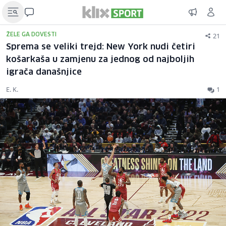
21
ŽELE GA DOVESTI
Sprema se veliki trejd: New York nudi četiri
košarkaša u zamjenu za jednog od najboljih
igrača današnjice
E. K.
1