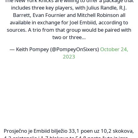
The New York Knicks are willing to offer a package that
includes three key players, with Julius Randle, R.J.
Barrett, Evan Fournier and Mitchell Robinson all
available in exchange for Joel Embiid, according to
sources. A trio from that group would be paired with
two or three…
— Keith Pompey (@PompeyOnSixers)
October 24,
2023
Prosječno je Embiid bilježio 33,1 poen uz 10,2 skokova,