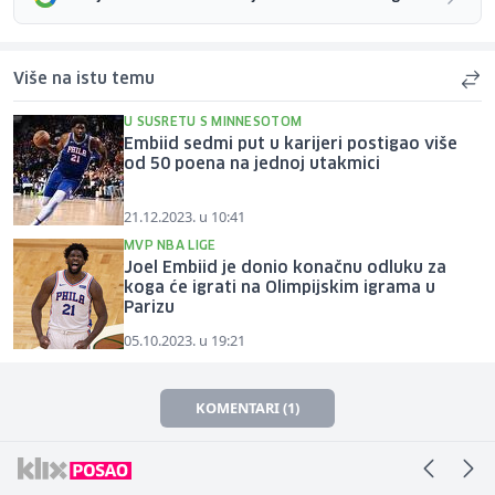
Više na istu temu
U SUSRETU S MINNESOTOM
Embiid sedmi put u karijeri postigao više
od 50 poena na jednoj utakmici
21.12.2023. u 10:41
MVP NBA LIGE
Joel Embiid je donio konačnu odluku za
koga će igrati na Olimpijskim igrama u
Parizu
05.10.2023. u 19:21
KOMENTARI (1)