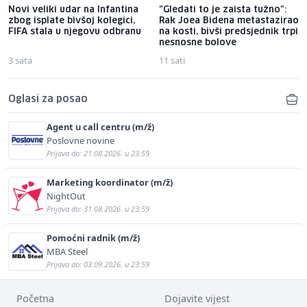
Novi veliki udar na Infantina
"Gledati to je zaista tužno":
zbog isplate bivšoj kolegici,
Rak Joea Bidena metastazirao
FIFA stala u njegovu odbranu
na kosti, bivši predsjednik trpi
nesnosne bolove
3 sata
11 sati
Oglasi za posao
Agent u call centru (m/ž)
Poslovne novine
Prijava do: 21.08.2026. u 23:59
Marketing koordinator (m/ž)
NightOut
Prijava do: 31.08.2026. u 23:59
Pomoćni radnik (m/ž)
MBA Steel
Prijava do: 03.09.2026. u 23:59
Početna
Dojavite vijest