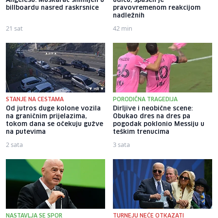
Angelesu: Muškarac snimljen u
udicu, spašen je
billboardu nasred raskrsnice
pravovremenom reakcijom
nadležnih
21 sat
42 min
STANJE NA CESTAMA
PORODIČNA TRAGEDIJA
Od jutros duge kolone vozila
Dirljive i neobične scene:
na graničnim prijelazima,
Obukao dres na dres pa
tokom dana se očekuju gužve
pogodak poklonio Messiju u
na putevima
teškim trenucima
2 sata
3 sata
NASTAVLJA SE SPOR
TURNEJU NEĆE OTKAZATI