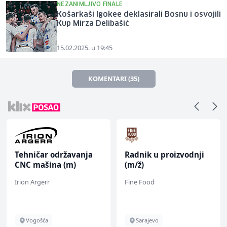
NEZANIMLJIVO FINALE
Košarkaši Igokee deklasirali Bosnu i osvojili
Kup Mirza Delibašić
15.02.2025. u 19:45
KOMENTARI (35)
Tehničar održavanja
Radnik u proizvodnji
CNC mašina (m)
(m/ž)
Irion Argerr
Fine Food
Vogošća
Sarajevo