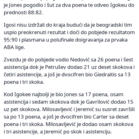
je Jones pogodio i šut za dva poena te odveo Igokeu do
prednosti 88:82.
Igosi nisu izdržali do kraja budući da je beogradski tim
uspio preokrenuti rezultat i doći do pobjede rezultatom
95:90 i plasmana u polufinale doigravanja za prvaka
ABA lige.
Zvezdu je do pobjede vodio Nedović sa 26 poena i šest
asistencija dok je Petrušev dodao 21 uz deset skokova i
četiri asistencije, a još je dvocifren bio Giedraitis sa 13
poena i tri skoka.
Kod Igokee najbolji je bio Jones sa 17 poena, osam
asistencija i sedam skokova dok je Gavrilović dodao 15
uz pet skokova. Milosavljević i Jeremić su susret završili
sa po 13 poena, a još je dvocifren bio Carter sa deset
poena i tri skoka. Milosavljević je dodao osam skokova
i tri asistencije, a Jeremić po skok i asistenciju.