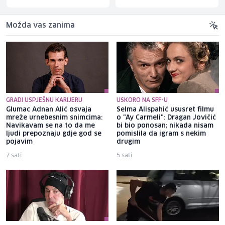
Možda vas zanima
GRADI USPJEŠNU KARIJERU
USKORO NA SFF-U
Glumac Adnan Alić osvaja
Selma Alispahić ususret filmu
mreže urnebesnim snimcima:
o "Ay Carmeli": Dragan Jovičić
Navikavam se na to da me
bi bio ponosan; nikada nisam
ljudi prepoznaju gdje god se
pomislila da igram s nekim
pojavim
drugim
7 sati
5 sati