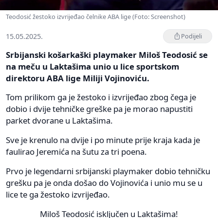
Teodosić žestoko izvrijeđao čelnike ABA lige (Foto: Screenshot)
15.05.2025.
Podijeli
Srbijanski košarkaški playmaker Miloš Teodosić se
na meču u Laktašima unio u lice sportskom
direktoru ABA lige Miliji Vojinoviću.
Tom prilikom ga je žestoko i izvrijeđao zbog čega je
dobio i dvije tehničke greške pa je morao napustiti
parket dvorane u Laktašima.
Sve je krenulo na dvije i po minute prije kraja kada je
faulirao Jeremića na šutu za tri poena.
Prvo je legendarni srbijanski playmaker dobio tehničku
grešku pa je onda došao do Vojinovića i unio mu se u
lice te ga žestoko izvrijeđao.
Miloš Teodosić isključen u Laktašima!