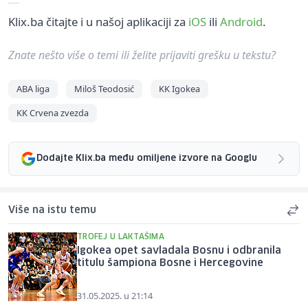
Klix.ba čitajte i u našoj aplikaciji za
iOS
ili
Android
.
Znate nešto više o temi ili želite prijaviti grešku u tekstu?
ABA liga
Miloš Teodosić
KK Igokea
KK Crvena zvezda
Dodajte Klix.ba među omiljene izvore na Googlu
Više na istu temu
TROFEJ U LAKTAŠIMA
Igokea opet savladala Bosnu i odbranila
titulu šampiona Bosne i Hercegovine
31.05.2025. u 21:14