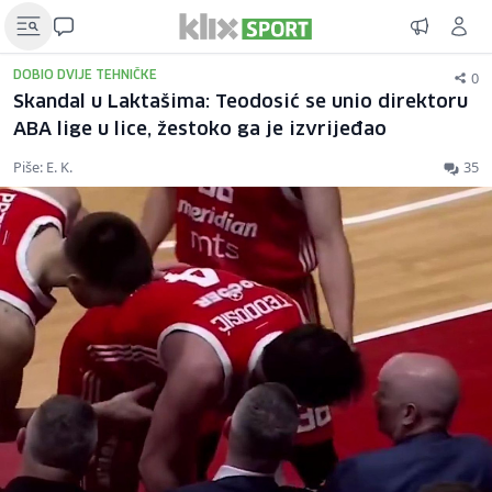
0
DOBIO DVIJE TEHNIČKE
Skandal u Laktašima: Teodosić se unio direktoru
ABA lige u lice, žestoko ga je izvrijeđao
Piše: E. K.
35