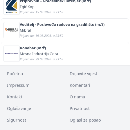
Pripravnik – Građevinski inženjer (m/ž)
Egić Kop
Prijava do: 15.08.2026. u 23:59
Voditelj - Poslovođa radova na gradilištu (m/ž)
Mibral
Prijava do: 19.08.2026. u 23:59
Konobar (m/ž)
Mesna Industrija Gora
Prijava do: 29.08.2026. u 23:59
Početna
Dojavite vijest
Impressum
Komentari
Kontakt
O nama
Oglašavanje
Privatnost
Sigurnost
Oglasi za posao