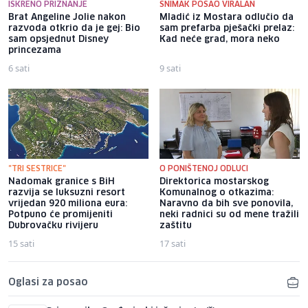
ISKRENO PRIZNANJE
SNIMAK POSAO VIRALAN
Brat Angeline Jolie nakon
Mladić iz Mostara odlučio da
razvoda otkrio da je gej: Bio
sam prefarba pješački prelaz:
sam opsjednut Disney
Kad neće grad, mora neko
princezama
6 sati
9 sati
"TRI SESTRICE"
O PONIŠTENOJ ODLUCI
Nadomak granice s BiH
Direktorica mostarskog
razvija se luksuzni resort
Komunalnog o otkazima:
vrijedan 920 miliona eura:
Naravno da bih sve ponovila,
Potpuno će promijeniti
neki radnici su od mene tražili
Dubrovačku rivijeru
zaštitu
15 sati
17 sati
Oglasi za posao