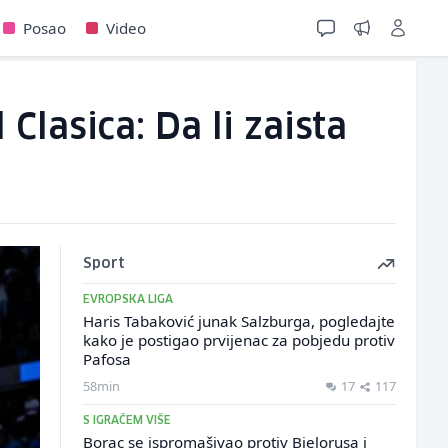
Posao
Video
Clasica: Da li zaista
Sport
EVROPSKA LIGA
Haris Tabaković junak Salzburga, pogledajte
kako je postigao prvijenac za pobjedu protiv
Pafosa
58min
17
117
S IGRAČEM VIŠE
Borac se ispromašivao protiv Bjelorusa i