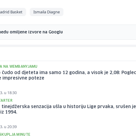
adrid Basket
Ismaila Diagne
među omiljene izvore na Googlu
A NA WEMBANYJAMU
 čudo od djeteta ima samo 12 godina, a visok je 2,08: Pogle
e impresivne poteze
3. u 18:30
TARTER
 tinejdžerska senzacija ušla u historiju Lige prvaka, srušen j
iz 1994.
3. u 20:39
SKUPLJA MINUTE