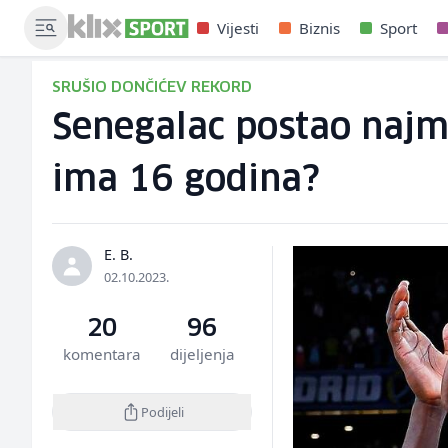
Vijesti
Biznis
Sport
SRUŠIO DONČIĆEV REKORD
Senegalac postao najmla
ima 16 godina?
E. B.
02.10.2023.
20
96
komentara
dijeljenja
Podijeli