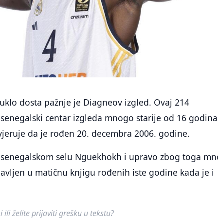
vuklo dosta pažnje je Diagneov izgled. Ovaj 214
 senegalski centar izgleda mnogo starije od 16 godina
vjeruje da je rođen 20. decembra 2006. godine.
 senegalskom selu Nguekhokh i upravo zbog toga mn
javljen u matičnu knjigu rođenih iste godine kada je i
ili želite prijaviti grešku u tekstu?