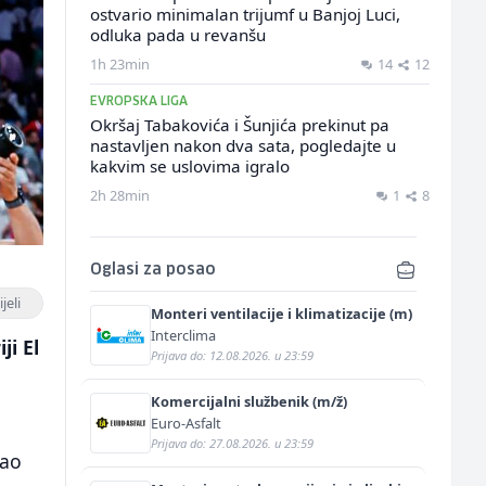
ostvario minimalan trijumf u Banjoj Luci,
odluka pada u revanšu
1h 23min
14
12
EVROPSKA LIGA
Okršaj Tabakovića i Šunjića prekinut pa
nastavljen nakon dva sata, pogledajte u
kakvim se uslovima igralo
2h 28min
1
8
Oglasi za posao
jeli
Monteri ventilacije i klimatizacije (m)
Interclima
ji El
Prijava do: 12.08.2026. u 23:59
Komercijalni službenik (m/ž)
Euro-Asfalt
Prijava do: 27.08.2026. u 23:59
žao