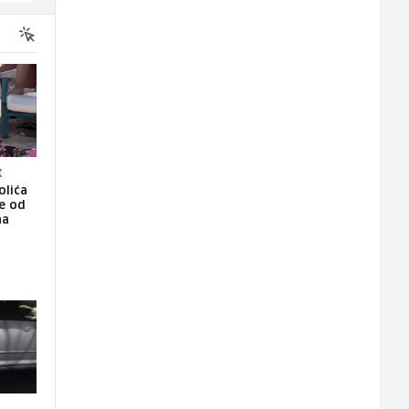
K
olića
še od
na