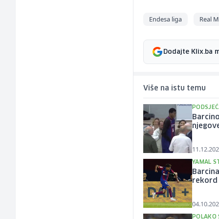
Endesa liga
Real M
Dodajte Klix.ba 
Više na istu temu
PODSJEĆ
Barcino
njegov
11.12.202
YAMAL S
Barcina
rekord 
04.10.202
POLAKO 