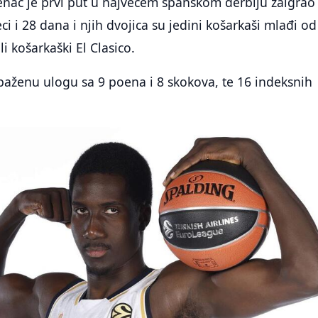
nac je prvi put u najvećem španskom derbiju zaigrao
i i 28 dana i njih dvojica su jedini košarkaši mlađi od
li košarkaški El Clasico.
paženu ulogu sa 9 poena i 8 skokova, te 16 indeksnih