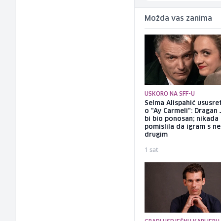
Možda vas zanima
USKORO NA SFF-U
Selma Alispahić ususret
o "Ay Carmeli": Dragan 
bi bio ponosan; nikada
pomislila da igram s n
drugim
1 sat