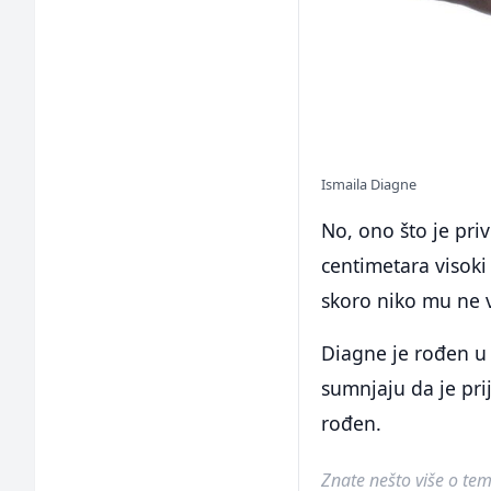
Ismaila Diagne
No, ono što je pri
centimetara visoki
skoro niko mu ne 
Diagne je rođen u
sumnjaju da je pri
rođen.
Znate nešto više o temi 