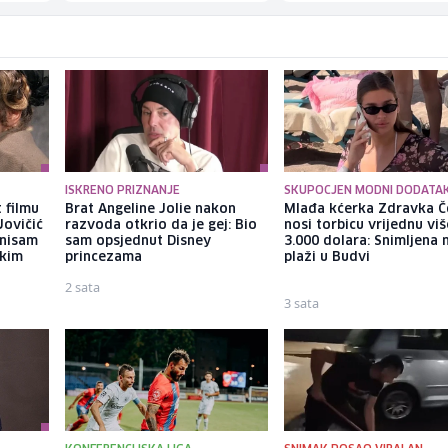
ISKRENO PRIZNANJE
SKUPOCJEN MODNI DODATA
 filmu
Brat Angeline Jolie nakon
Mlađa kćerka Zdravka Č
Jovičić
razvoda otkrio da je gej: Bio
nosi torbicu vrijednu vi
 nisam
sam opsjednut Disney
3.000 dolara: Snimljena 
ekim
princezama
plaži u Budvi
2 sata
3 sata