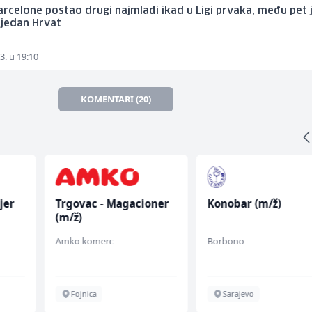
arcelone postao drugi najmlađi ikad u Ligi prvaka, među pet j
i jedan Hrvat
3. u 19:10
KOMENTARI (20)
oner
Konobar (m/ž)
Accounting Associa
(m/f)
Borbono
Jitasa
Sarajevo
Više lokacija