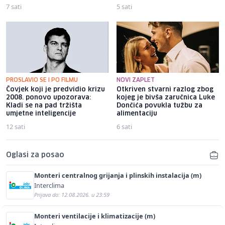
7 sati
5 sati
PROSLAVIO SE I PO FILMU
NOVI ZAPLET
Čovjek koji je predvidio krizu
Otkriven stvarni razlog zbog
2008. ponovo upozorava:
kojeg je bivša zaručnica Luke
Kladi se na pad tržišta
Dončića povukla tužbu za
umjetne inteligencije
alimentaciju
12 sati
6 sati
Oglasi za posao
Monteri centralnog grijanja i plinskih instalacija (m)
Interclima
Prijava do: 12.08.2026. u 23:59
Monteri ventilacije i klimatizacije (m)