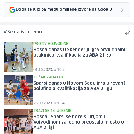
Dodajte Klix.ba među omiljene izvore na Googlu
Više na istu temu
PROTIV VOJVODINE
Bosna danas u Skenderiji igra prvu finalnu
utakmicu kvalifikacija za ABA 2 ligu
01.10.2023. u 10:52
TEŽAK ZADATAK
Sparsi danas u Novom Sadu igraju revanš
polufinala kvalifikacija za ABA 2 ligu
25.09.2023. u 12:48
TRAŽI SE 14. UČESNIK
Bosna i Sparsi se bore s Ilirijom i
Vojvodinom za jedno preostalo mjesto u
ABA 2 ligi