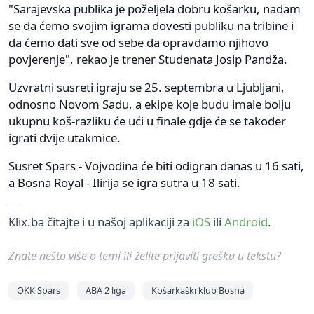
"Sarajevska publika je poželjela dobru košarku, nadam
se da ćemo svojim igrama dovesti publiku na tribine i
da ćemo dati sve od sebe da opravdamo njihovo
povjerenje", rekao je trener Studenata Josip Pandža.
Uzvratni susreti igraju se 25. septembra u Ljubljani,
odnosno Novom Sadu, a ekipe koje budu imale bolju
ukupnu koš-razliku će ući u finale gdje će se također
igrati dvije utakmice.
Susret Spars - Vojvodina će biti odigran danas u 16 sati,
a Bosna Royal - Ilirija se igra sutra u 18 sati.
Klix.ba čitajte i u našoj aplikaciji za
iOS
ili
Android
.
Znate nešto više o temi ili želite prijaviti grešku u tekstu?
OKK Spars
ABA 2 liga
Košarkaški klub Bosna