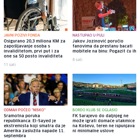
JAVNI POZIVI FONDA
NASTUPAO U PULI
Osigurano 20,3 miliona KM za
Jakov Jozinović poručio
zapošljavanje osoba s
fanovima da prestanu bacati
invaliditetom, prvi put i za
mobitele na binu: Pogazit ću ih
one sa 50 posto invaliditeta
8 sati
11 sati
ODMAH POČEO "NISKO"
BORDO KLUB SE OGLASIO
Sramotna poruka
FK Sarajevo do daljnjeg ne
republikanca: El-Sayed je
može igrati domaće utakmice
ekstremista koji smatra da je
na Koševu, teren ne ispunjava
Amerika zaslužila napade 11.
ni minimalne uslove
septembra