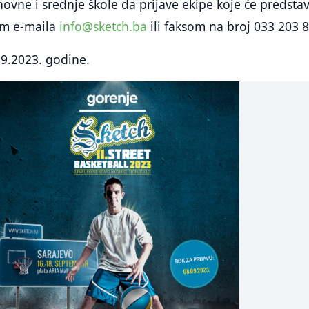
ovne i srednje škole da prijave ekipe koje će predstavl
em e-maila
info@sketch.ba
ili faksom na broj 033 203 
.9.2023. godine.