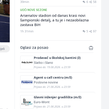
39min
6
58
UOČI NOVE SEZONE
Arsenalov stadion od danas krasi novi
šampionski detalj, a tu je i nezaobilazna
zastava BiH
1h 31min
5
97
Oglasi za posao
jeli
Prodavač u školskoj kantini (ž)
Slatko i Slano
Prijava do: 19.08.2026. u 23:59
Agent u call centru (m/ž)
Poslovne novine
Prijava do: 21.08.2026. u 23:59
Glavni inženjer gradilišta (m/ž)
Euro-Mont
Prijava do: 21.08.2026. u 23:59