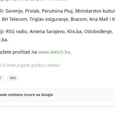
i: Gorenje, Prolab, Perutnina Ptuj, Ministarstvo kultur
, BH Telecom, Triglav osiguranje, Bracom, Aria Mall i 
lji: RSG radio, Antena Sarajevo, Klix.ba, Oslobođenje,
t.ba.
ožete pročitati na
www.sketch.ba
.
ili želite prijaviti grešku u tekstu?
l
B40
među omiljene izvore na Googlu