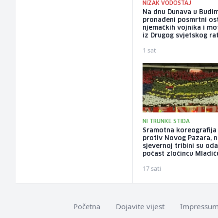
NIZAK VODOSTAJ
Na dnu Dunava u Budim
pronađeni posmrtni os
njemačkih vojnika i mo
iz Drugog svjetskog ra
1 sat
NI TRUNKE STIDA
Sramotna koreografija 
protiv Novog Pazara, 
sjevernoj tribini su oda
počast zločincu Mladić
17 sati
Dojavite vijest
Impressu
Početna