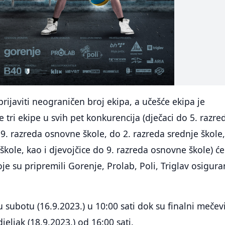
rijaviti neograničen broj ekipa, a učešće ekipa je
 tri ekipe u svih pet konkurencija (dječaci do 5. razre
9. razreda osnovne škole, do 2. razreda srednje škole
škole, kao i djevojčice do 9. razreda osnovne škole) će
je su pripremili Gorenje, Prolab, Poli, Triglav osigura
u subotu (16.9.2023.) u 10:00 sati dok su finalni mečev
eljak (18.9.2023.) od 16:00 sati.