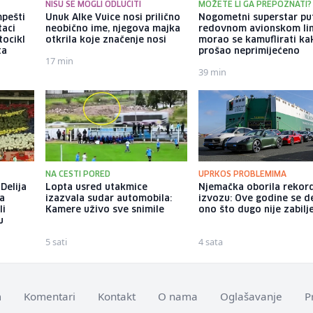
NISU SE MOGLI ODLUČITI
MOŽETE LI GA PREPOZNATI?
pešti
Unuk Alke Vuice nosi prilično
Nogometni superstar p
taci
neobično ime, njegova majka
redovnom avionskom lin
tocikl
otkrila koje značenje nosi
morao se kamuflirati ka
ta
prošao neprimijećeno
17 min
39 min
NA CESTI PORED
UPRKOS PROBLEMIMA
Delija
Lopta usred utakmice
Njemačka oborila rekor
na
izazvala sudar automobila:
izvozu: Ove godine se d
li
Kamere uživo sve snimile
ono što dugo nije zabil
u
5 sati
4 sata
m
Komentari
Kontakt
O nama
Oglašavanje
P