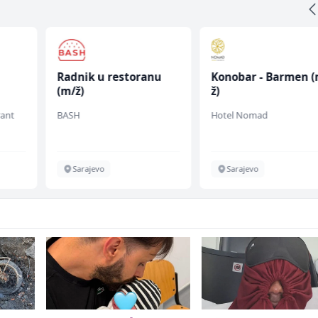
Radnik u restoranu
Konobar - Barmen (
(m/ž)
ž)
rant
BASH
Hotel Nomad
Sarajevo
Sarajevo