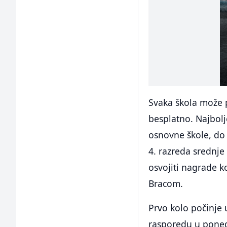
Svaka škola može p
besplatno. Najbolje
osnovne škole, do 
4. razreda srednje 
osvojiti nagrade ko
Bracom.
Prvo kolo počinje 
rasporedu u ponedj