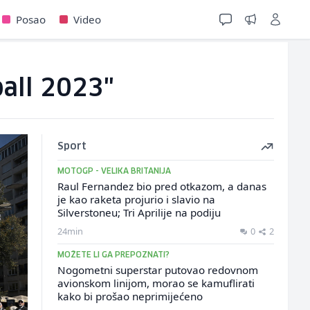
Posao
Video
ball 2023"
Sport
MOTOGP - VELIKA BRITANIJA
Raul Fernandez bio pred otkazom, a danas
je kao raketa projurio i slavio na
Silverstoneu; Tri Aprilije na podiju
24min
0
2
MOŽETE LI GA PREPOZNATI?
Nogometni superstar putovao redovnom
avionskom linijom, morao se kamuflirati
kako bi prošao neprimijećeno