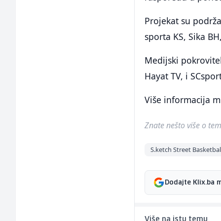
Projekat su podržal
sporta KS, Sika BH
Medijski pokrovite
Hayat TV, i SCspor
Više informacija m
Znate nešto više o temi 
S.ketch Street Basketbal
Dodajte Klix.ba 
Više na istu temu