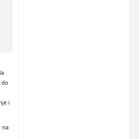
da
, do
nje i
i na