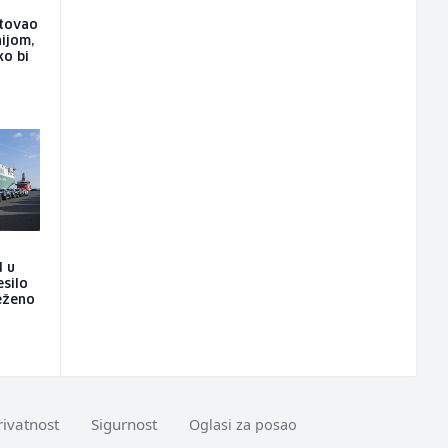
utovao
ijom,
ko bi
d u
esilo
ježeno
rivatnost
Sigurnost
Oglasi za posao