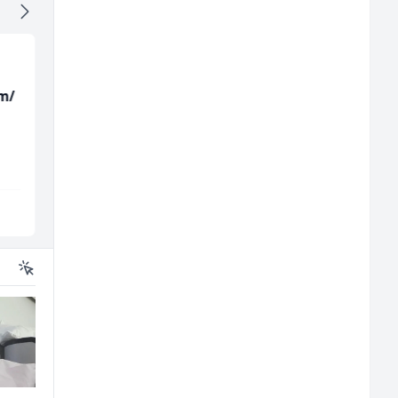
m/
Kundenbetreuer
Kuhinjski pomoćnik
(m/w)
(m/ž)
Servicepoint
Restoran Golf Klub
Sarajevo
Sarajevo