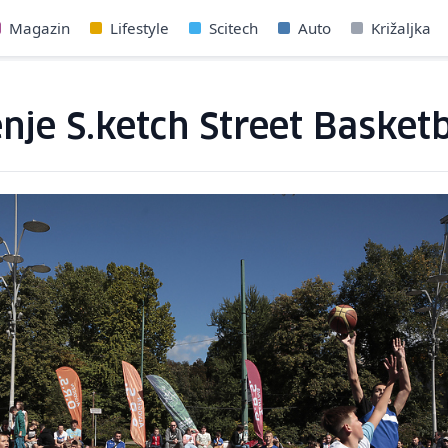
Magazin
Lifestyle
Scitech
Auto
Križaljka
enje S.ketch Street Basket