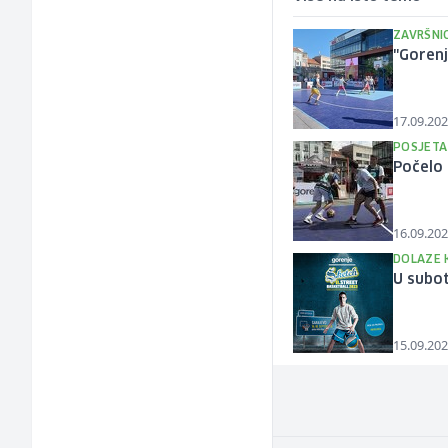
ZAVRŠNI
"Gorenj
17.09.202
POSJETA
Počelo 
16.09.202
DOLAZE 
U subot
15.09.202