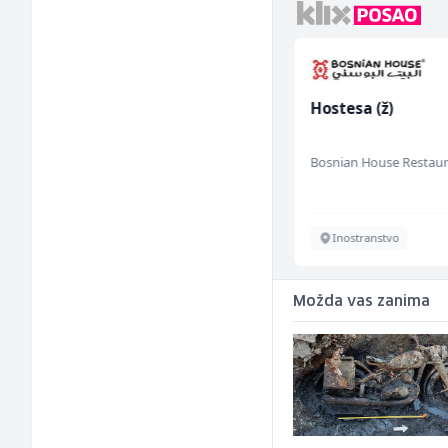
Mitarbeiter:in im
Hostesa (ž)
Kundenservice &
Support (m/w/d)
Embers Call Center & Marketing
Bosnian House Restau
Više lokacija
Inostranstvo
Možda vas zanima