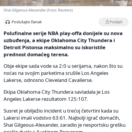
Shai Gilgeous-Alexander (Foto: Reuters)
Podijeli
Poslušajte članak
Polufinalne serije NBA play-offa donijele su nova
uzbuđenja, a ekipe Oklahoma City Thundera i
Detroit Pistonsa maksimalno su iskoristile
prednost domaćeg terena.
Obje ekipe sada vode sa 2:0 u serijama, nakon što su
noćas na svojim parketima srušile Los Angeles
Lakerse, odnosno Cleveland Cavalierse.
Ekipa Oklahoma City Thundera savladala je Los
Angeles Lakerse rezultatom 125:107.
Susret je obilježio incident u trećoj četvrtini kada su
Lakersi imali vodstvo 63:61. Najbolji igrač domaćih,
Shai Gilgeous-Alexander, zaradio je nesportsku grešku
poslije duela s Austinom Reavesom.