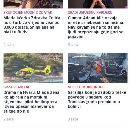
SKUPOCJEN MODNI DODATAK
GRADI USPJEŠNU KARIJERU
Mlađa kćerka Zdravka Čolića
Glumac Adnan Alić osvaja
nosi torbicu vrijednu više od
mreže urnebesnim snimcima:
3.000 dolara: Snimljena na
Navikavam se na to da me
plaži u Budvi
ljudi prepoznaju gdje god se
pojavim
2 sata
3 sata
BRZA REAKCIJA
MJESTO MOKRONOGE
Drama na Hvaru: Mlada žena
Sarajlija koji je zadobio teške
kolabirala na morskim
povrede u sudaru kod
stijenama, pilot helikoptera
Tomislavgrada preminuo u
izveo opasan manevar da
bolnici
stigne do nje
2 sata
3 sata