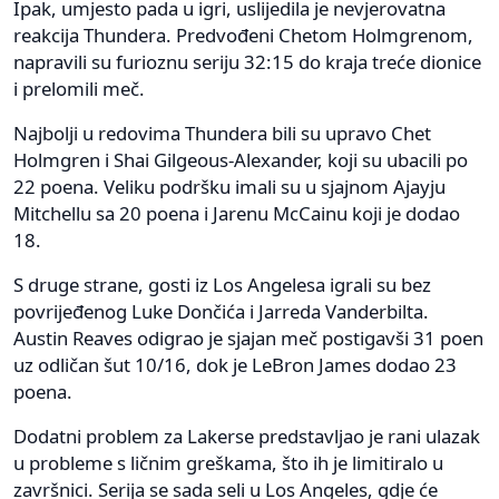
Ipak, umjesto pada u igri, uslijedila je nevjerovatna
reakcija Thundera. Predvođeni Chetom Holmgrenom,
napravili su furioznu seriju 32:15 do kraja treće dionice
i prelomili meč.
Najbolji u redovima Thundera bili su upravo Chet
Holmgren i Shai Gilgeous-Alexander, koji su ubacili po
22 poena. Veliku podršku imali su u sjajnom Ajayju
Mitchellu sa 20 poena i Jarenu McCainu koji je dodao
18.
S druge strane, gosti iz Los Angelesa igrali su bez
povrijeđenog Luke Dončića i Jarreda Vanderbilta.
Austin Reaves odigrao je sjajan meč postigavši 31 poen
uz odličan šut 10/16, dok je LeBron James dodao 23
poena.
Dodatni problem za Lakerse predstavljao je rani ulazak
u probleme s ličnim greškama, što ih je limitiralo u
završnici. Serija se sada seli u Los Angeles, gdje će