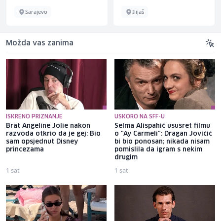
Ilijaš
Sarajevo
Možda vas zanima
ISKRENO PRIZNANJE
USKORO NA SFF-U
Brat Angeline Jolie nakon
Selma Alispahić ususret filmu
razvoda otkrio da je gej: Bio
o "Ay Carmeli": Dragan Jovičić
sam opsjednut Disney
bi bio ponosan; nikada nisam
princezama
pomislila da igram s nekim
drugim
1 sat
1 sat