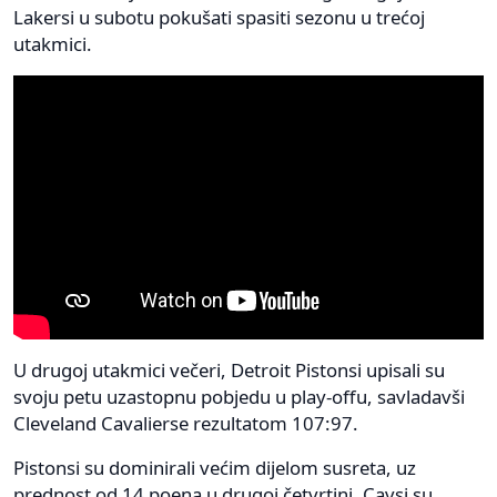
Lakersi u subotu pokušati spasiti sezonu u trećoj
utakmici.
U drugoj utakmici večeri, Detroit Pistonsi upisali su
svoju petu uzastopnu pobjedu u play-offu, savladavši
Cleveland Cavalierse rezultatom 107:97.
Pistonsi su dominirali većim dijelom susreta, uz
prednost od 14 poena u drugoj četvrtini. Cavsi su