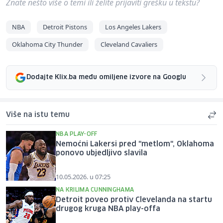
Znate nešto više o temi ili želite prijaviti grešku u tekstu?
NBA
Detroit Pistons
Los Angeles Lakers
Oklahoma City Thunder
Cleveland Cavaliers
Dodajte Klix.ba među omiljene izvore na Googlu
Više na istu temu
NBA PLAY-OFF
Nemoćni Lakersi pred "metlom", Oklahoma
ponovo ubjedljivo slavila
10.05.2026. u 07:25
NA KRILIMA CUNNINGHAMA
Detroit poveo protiv Clevelanda na startu
drugog kruga NBA play-offa