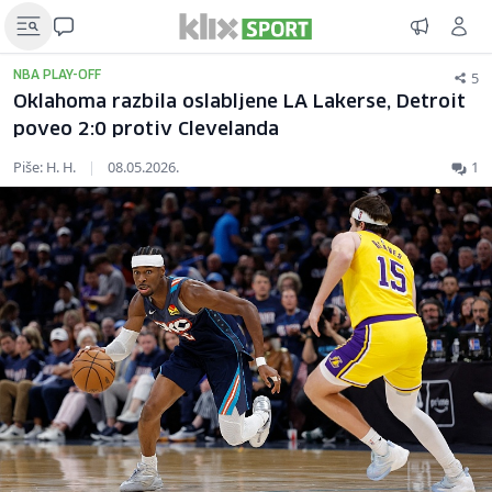
5
NBA PLAY-OFF
Oklahoma razbila oslabljene LA Lakerse, Detroit
poveo 2:0 protiv Clevelanda
Piše: H. H.
|
08.05.2026.
1