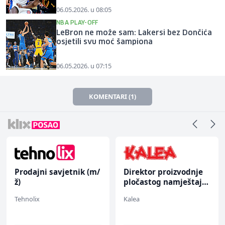
06.05.2026. u 08:05
NBA PLAY-OFF
LeBron ne može sam: Lakersi bez Dončića
osjetili svu moć šampiona
06.05.2026. u 07:15
KOMENTARI (1)
Direktor proizvodnje
Kustos u galeriji slika
pločastog namještaja
(m/ž)
(m/ž)
Kalea
Galerija Java