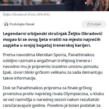
Željko Obradović (Foto: EPA-EFE)
Podijeli
Poslušajte članak
Legendarni srbijanski stručnjak Željko Obradović
mogao bi se ovog ljeta vratiti na mjesto najvećih
uspjeha u svojoj bogatoj trenerskoj karijeri.
Prema navodima Meridian Sporta, Panathinaikos
ozbiljno razmatra angažman trofejnog trenera i
navodno mu je pripremio izuzetno unosnu ponudu.
Ipak, izvori bliski grčkom velikanu za sada demantuju
takve informacije.
Dok se Panathinaikos priprema za finale grčkog
prvenstva protiv najvećeg rivala Olympiacosa, u klubu
se već razmišlja o narednoj sezoni nakon rezultatski
razočaravajuće godine. Posebno je bolan podatak za