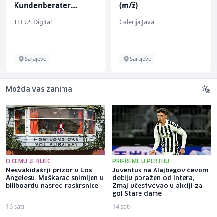
Kundenberater
(m/ž)
(m/w/d) für Vattenfall
TELUS Digital
Galerija Java
Sarajevo
Sarajevo
Možda vas zanima
O ČEMU JE RIJEČ
PRIPREME U PERTHU
Nesvakidašnji prizor u Los
Juventus na Alajbegovićevom
Angelesu: Muškarac snimljen u
debiju poražen od Intera,
billboardu nasred raskrsnice
Zmaj učestvovao u akciji za
gol Stare dame
16 sati
14 sati