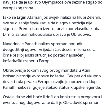
navijače da je upravo Olympiacos ove sezone stigao do
evropskog trona.
Iako se Ergin Ataman još uvijek nalazi na klupi Zelenih,
sve su glasnije špekulacije da njegova pozicija nije
sigurna. Prema istom izvoru, prvi izbor vlasnika kluba
Dimitrisa Giannakopoulosa upravo je Obradović.
Navodno je Panathinaikos spreman ponuditi
dvogodišnji ugovor vrijedan čak deset miliona eura,
čime bi srbijanski stručnjak postao najplaćeniji
košarkaški trener u Evropi.
Obradović je tokom svog prvog mandata u Atini
ispisao historiju evropske košarke. Čak pet od ukupno
devet titula prvaka Evrope osvojio je upravo na klupi
Panathinaikosa, gdje je stekao status klupske legende.
Ostaje da se vidi hoće li doći do konkretnih pregovora i
eventualnog dogovora, te da li je Obradović spreman