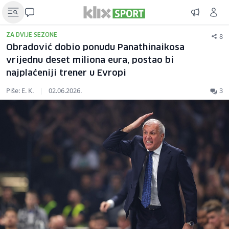
8
ZA DVIJE SEZONE
Obradović dobio ponudu Panathinaikosa
vrijednu deset miliona eura, postao bi
najplaćeniji trener u Evropi
Piše: E. K.
|
02.06.2026.
3