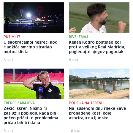
PUT M-17
BIVŠI ZMAJ
U saobraćajnoj nesreći kod
Kenan Kodro postigao gol
Hadžića smrtno stradao
protiv velikog Real Madrida,
motociklista
pogledajte njegov pogodak
8 sati
8 sati
TRENER SARAJEVA
POLICIJA NA TERENU
Zekić iskren: Nismo ni
Na isušenom dnu rijeke Save
zaslužili pobjedu, kada bih
pronađene kosti koje
počeo pričati o problemima
asociraju na ljudske
pričao bih tri dana
6 sati
10 sati