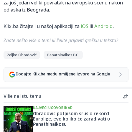
za još jedan veliki povratak na evropsku scenu nakon
odlaska iz Beograda.
Klix.ba čitajte i u našoj aplikaciji za
iOS
ili
Android
.
Znate nešto više o temi ili želite prijaviti grešku u tekstu?
Željko Obradović
Panathinaikos B.C.
Dodajte Klix.ba među omiljene izvore na Googlu
Više na istu temu
NAJVEĆI UGOVOR IKAD
Obradović potpisom srušio rekord
Eurolige, evo koliko će zarađivati u
Panathinaikosu