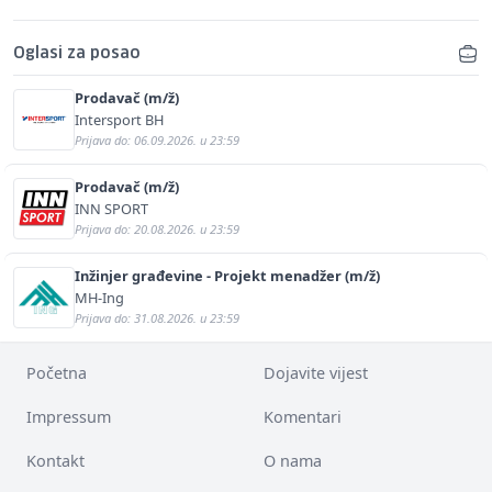
Oglasi za posao
Prodavač (m/ž)
Intersport BH
Prijava do: 06.09.2026. u 23:59
Prodavač (m/ž)
INN SPORT
Prijava do: 20.08.2026. u 23:59
Inžinjer građevine - Projekt menadžer (m/ž)
MH-Ing
Prijava do: 31.08.2026. u 23:59
Početna
Dojavite vijest
Impressum
Komentari
Kontakt
O nama