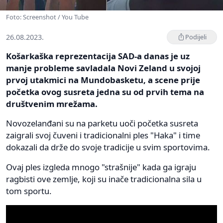
Foto: Screenshot / You Tube
26.08.2023.
Podijeli
Košarkaška reprezentacija SAD-a danas je uz
manje probleme savladala Novi Zeland u svojoj
prvoj utakmici na Mundobasketu, a scene prije
početka ovog susreta jedna su od prvih tema na
društvenim mrežama.
Novozelanđani su na parketu uoči početka susreta
zaigrali svoj čuveni i tradicionalni ples "Haka" i time
dokazali da drže do svoje tradicije u svim sportovima.
Ovaj ples izgleda mnogo "strašnije" kada ga igraju
ragbisti ove zemlje, koji su inače tradicionalna sila u
tom sportu.