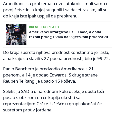
Amerikanci su problema u ovoj utakmici imali samo u
prvoj četvrtini u kojoj su gubili i sa deset razlike, ali su
do kraja iste ipak uspjeli da preokrenu.
KRENULI PO ZLATO
Amerikanci letargično ušli u meč, a onda
razbili prvog rivala na Svjetskom prvenstvu
Do kraja susreta njihova prednost konstantno je rasla,
a na kraju su slavili s 27 poena prednosti, bilo je 99:72.
Paolo Banchero je predvodio Amerikance s 21
poenom, a 14 je dodao Edwards. S druge strane,
Reuben Te Rangi je ubacio 15 koševa.
Selekciju SAD-a u narednom kolu očekuje dosta teži
posao s obzirom da će koplja ukrstiti sa
reprezentacijom Grčke. Učešće u grupi okončat će
susretom protiv Jordana.