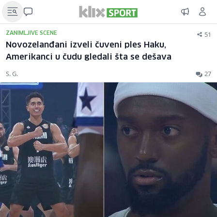
51
ZANIMLJIVE SCENE
Novozelanđani izveli čuveni ples Haku,
Amerikanci u čudu gledali šta se dešava
S. G.
27