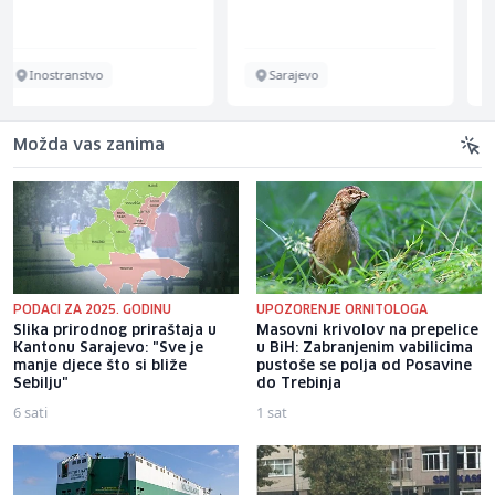
Sarajevo
Lepenica
Možda vas zanima
PODACI ZA 2025. GODINU
UPOZORENJE ORNITOLOGA
Slika prirodnog priraštaja u
Masovni krivolov na prepelice
Kantonu Sarajevo: "Sve je
u BiH: Zabranjenim vabilicima
manje djece što si bliže
pustoše se polja od Posavine
Sebilju"
do Trebinja
6 sati
1 sat