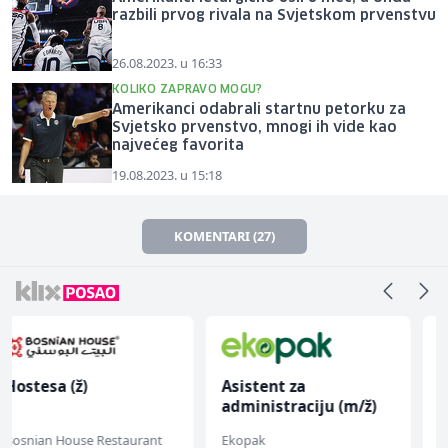
razbili prvog rivala na Svjetskom prvenstvu
26.08.2023. u 16:33
KOLIKO ZAPRAVO MOGU?
Amerikanci odabrali startnu petorku za
Svjetsko prvenstvo, mnogi ih vide kao
najvećeg favorita
19.08.2023. u 15:18
KOMENTARI (27)
Asistent za
Skladišni radnik (m/ž)
administraciju (m/ž)
Ekopak
Lidl BH