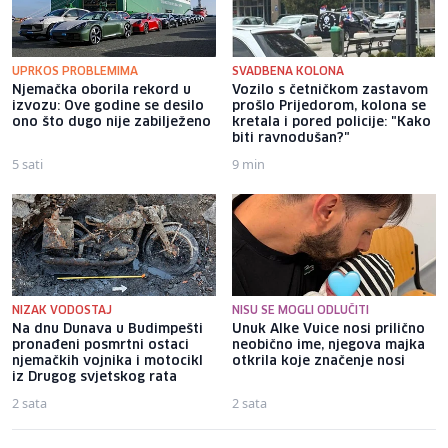
UPRKOS PROBLEMIMA
SVADBENA KOLONA
Njemačka oborila rekord u
Vozilo s četničkom zastavom
izvozu: Ove godine se desilo
prošlo Prijedorom, kolona se
ono što dugo nije zabilježeno
kretala i pored policije: "Kako
biti ravnodušan?"
5 sati
9 min
NIZAK VODOSTAJ
NISU SE MOGLI ODLUČITI
Na dnu Dunava u Budimpešti
Unuk Alke Vuice nosi prilično
pronađeni posmrtni ostaci
neobično ime, njegova majka
njemačkih vojnika i motocikl
otkrila koje značenje nosi
iz Drugog svjetskog rata
2 sata
2 sata