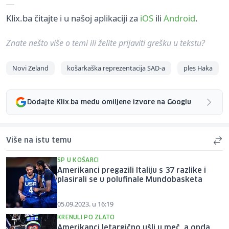
Klix.ba čitajte i u našoj aplikaciji za
iOS
ili
Android
.
Znate nešto više o temi ili želite prijaviti grešku u tekstu?
Novi Zeland
košarkaška reprezentacija SAD-a
ples Haka
Dodajte Klix.ba među omiljene izvore na Googlu
Više na istu temu
SP U KOŠARCI
Amerikanci pregazili Italiju s 37 razlike i
plasirali se u polufinale Mundobasketa
05.09.2023. u 16:19
KRENULI PO ZLATO
Amerikanci letargično ušli u meč, a onda