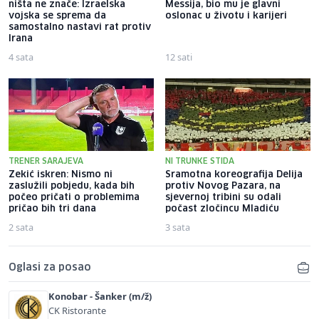
ništa ne znače: Izraelska
Messija, bio mu je glavni
vojska se sprema da
oslonac u životu i karijeri
samostalno nastavi rat protiv
Irana
4 sata
12 sati
TRENER SARAJEVA
NI TRUNKE STIDA
Zekić iskren: Nismo ni
Sramotna koreografija Delija
zaslužili pobjedu, kada bih
protiv Novog Pazara, na
počeo pričati o problemima
sjevernoj tribini su odali
pričao bih tri dana
počast zločincu Mladiću
2 sata
3 sata
Oglasi za posao
Konobar - Šanker (m/ž)
CK Ristorante