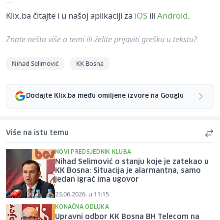
Klix.ba čitajte i u našoj aplikaciji za
iOS
ili
Android
.
Znate nešto više o temi ili želite prijaviti grešku u tekstu?
Nihad Selimović
KK Bosna
Dodajte Klix.ba među omiljene izvore na Googlu
Više na istu temu
NOVI PREDSJEDNIK KLUBA
Nihad Selimović o stanju koje je zatekao u
KK Bosna: Situacija je alarmantna, samo
jedan igrač ima ugovor
23.06.2026. u 11:15
KONAČNA ODLUKA
Upravni odbor KK Bosna BH Telecom na