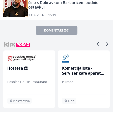
čelu s Dubravkom Barbarićem podnio
ostavku!
13.06.2026. u 15:19
KOMENTARI (56)
Hostesa (ž)
Komercijalista -
Serviser kafe aparata
(m/ž)
Bosnian House Restaurant
P Trade
Inostranstvo
Tuzla