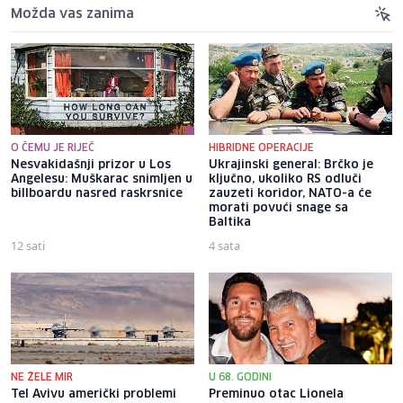
Možda vas zanima
O ČEMU JE RIJEČ
HIBRIDNE OPERACIJE
Nesvakidašnji prizor u Los
Ukrajinski general: Brčko je
Angelesu: Muškarac snimljen u
ključno, ukoliko RS odluči
billboardu nasred raskrsnice
zauzeti koridor, NATO-a će
morati povući snage sa
Baltika
12 sati
4 sata
NE ŽELE MIR
U 68. GODINI
Tel Avivu američki problemi
Preminuo otac Lionela