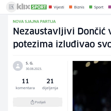
Vijesti
Biznis
Sport
NOVA SJAJNA PARTIJA
Nezaustavljivi Dončić 
potezima izluđivao sv
S. G.
30.08.2023.
11
21
komentara
dijeljenja
Podijeli