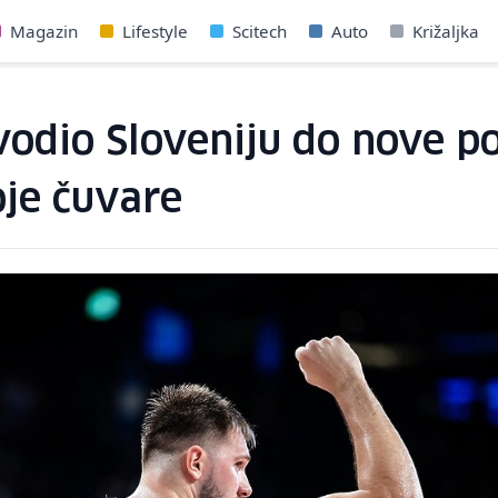
Magazin
Lifestyle
Scitech
Auto
Križaljka
vodio Sloveniju do nove p
oje čuvare