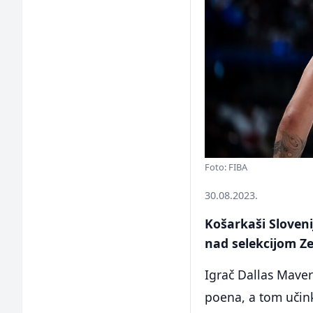
Foto: FIBA
30.08.2023.
Košarkaši Sloveni
nad selekcijom Z
Igrač Dallas Maver
poena, a tom učink