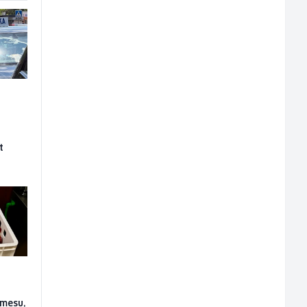
t
 mesu,