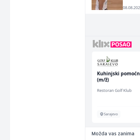
08.08.202
Konobar - Barmen (m/
Kuhinjski pomoćn
ž)
(m/ž)
Hotel Nomad
Restoran Golf Klub
Sarajevo
Sarajevo
Možda vas zanima