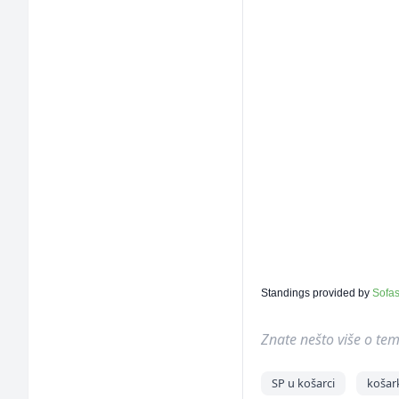
Standings provided by
Sofa
Znate nešto više o temi 
SP u košarci
košar