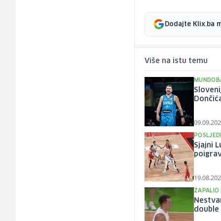
Dodajte Klix.ba 
Više na istu temu
MUNDOBA
Sloveni
Dončića
09.09.202
POSLJEDN
Sjajni 
poigra
19.08.202
ZAPALIO 
Nestvar
double 