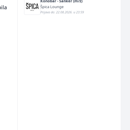
Konobar - Šanker (m/ž)
ila
Špica Lounge
Prijava do: 22.08.2026. u 23:59