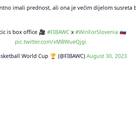
ntno imali prednost, ali ona je većim dijelom susreta b
ic is box office 🎥
#FIBAWC
x
#WinForSlovenia
🇸🇮
pic.twitter.com/xMBWueQjgi
sketball World Cup 🏆 (@FIBAWC)
August 30, 2023