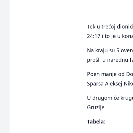
Tek u trećoj dionici
24:17 i to je u kon
Na kraju su Sloven
prošli u narednu 
Poen manje od Donč
Sparsa Aleksej Nik
U drugom će krugu 
Gruzije.
Tabela
: