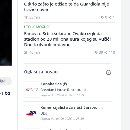
Otkrio zašto je otišao te da Guardiola nije
tražio novac
1h 33min
0
1
I TO JE MOGUĆE
Fanovi u Srbiji šokirani: Ovako izgleda
stadion od 28 miliona eura kojeg su Vučić i
Dodik otvorili nedavno
2h 40min
39
118
Oglasi za posao
jeli
Konobarica (ž)
Bosnian House Restaurant
 i to
Prijava do: 20.08.2026. u 23:59
Komercijalista za slastičarstvo i
pekarstvo (m/ž)
DDI
Prijava do: 06.09.2026. u 23:59