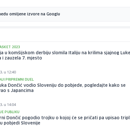
među omiljene izvore na Googlu
SKET 2023
ja u komšijskom derbiju slomila Italiju na krilima sjajnog Luk
 i zauzela 7. mjesto
3. u 12:40
JI PRIPREMNI DUEL
Luka Dončić vodio Sloveniju do pobjede, pogledajte kako se
vao s Japancima
3. u 14:04
JE PUBLIKU
ni Dončić pogodio trojku o kojoj će se pričati pa upisao tripl
u pobjedi Slovenije