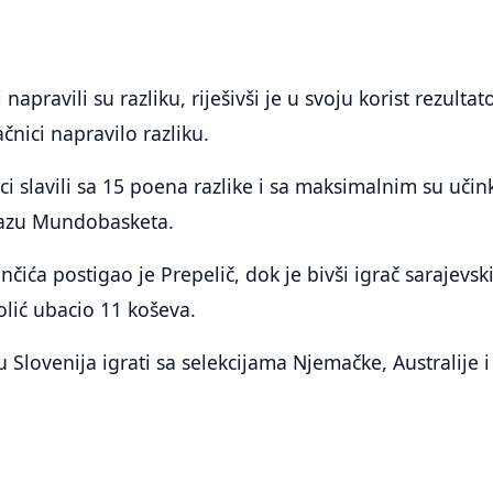
 napravili su razliku, riješivši je u svoju korist rezulta
ačnici napravilo razliku.
ci slavili sa 15 poena razlike i sa maksimalnim su uči
fazu Mundobasketa.
ića postigao je Prepelič, dok je bivši igrač sarajevsk
olić ubacio 11 koševa.
Slovenija igrati sa selekcijama Njemačke, Australije i