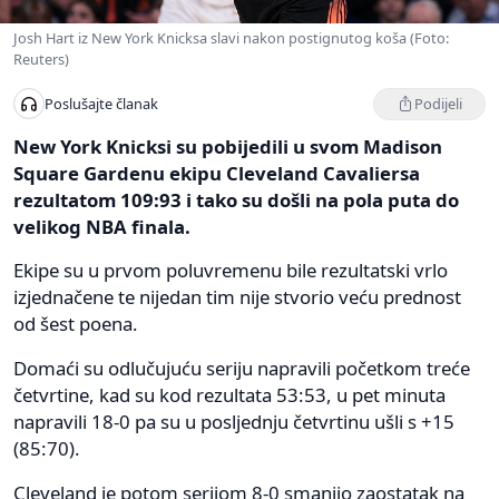
Josh Hart iz New York Knicksa slavi nakon postignutog koša (Foto:
Reuters)
Podijeli
Poslušajte članak
New York Knicksi su pobijedili u svom Madison
Square Gardenu ekipu Cleveland Cavaliersa
rezultatom 109:93 i tako su došli na pola puta do
velikog NBA finala.
Ekipe su u prvom poluvremenu bile rezultatski vrlo
izjednačene te nijedan tim nije stvorio veću prednost
od šest poena.
Domaći su odlučujuću seriju napravili početkom treće
četvrtine, kad su kod rezultata 53:53, u pet minuta
napravili 18-0 pa su u posljednju četvrtinu ušli s +15
(85:70).
Cleveland je potom serijom 8-0 smanjio zaostatak na