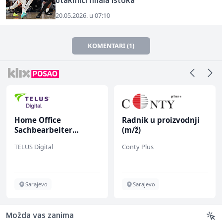
utakmici finala Istoka
20.05.2026. u 07:10
KOMENTARI (1)
Home Office
Radnik u proizvodnji
Sachbearbeiter
(m/ž)
(m/w/d) für einen
TELUS Digital
Conty Plus
bekannten deutschen
Energieversorger
Sarajevo
Sarajevo
Možda vas zanima