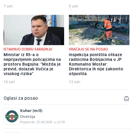
7 sati
6 sati
ISTAKNUO DOBRU SARADNJU
VRAĆAJU SE NA POSAO
Ministar iz RS-a o
Inspekcija poništila otkaze
neprijavljenim policajcima na
radnicima Bošnjacima u JP
prostoru Bugojna: "Možda je
Komunalno Mostar:
previd, dolazak Vučića je
Direktorica ih nije zakonito
visokog rizika"
otpustila
16 sati
13 sati
Oglasi za posao
Kuhar (m/ž)
Diverzija
Prijava do: 25.08.2026. u 23:59