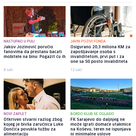
NASTUPAO U PULI
JAVNI POZIVI FONDA
Jakov Jozinović poručio
Osigurano 20,3 miliona KM za
fanovima da prestanu bacati
zapošljavanje osoba s
mobitele na binu: Pogazit ću ih
invaliditetom, prvi put i za
one sa 50 posto invaliditeta
8 sati
12 sati
NOVI ZAPLET
BORDO KLUB SE OGLASIO
Otkriven stvarni razlog zbog
FK Sarajevo do daljnjeg ne
kojeg je bivša zaručnica Luke
može igrati domaće utakmice
Dončića povukla tužbu za
na Koševu, teren ne ispunjava
alimentaciju
ni minimalne uslove