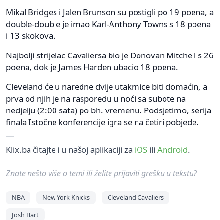
Mikal Bridges i Jalen Brunson su postigli po 19 poena, a
double-double je imao Karl-Anthony Towns s 18 poena
i 13 skokova.
Najbolji strijelac Cavaliersa bio je Donovan Mitchell s 26
poena, dok je James Harden ubacio 18 poena.
Cleveland će u naredne dvije utakmice biti domaćin, a
prva od njih je na rasporedu u noći sa subote na
nedjelju (2:00 sata) po bh. vremenu. Podsjetimo, serija
finala Istočne konferencije igra se na četiri pobjede.
Klix.ba čitajte i u našoj aplikaciji za
iOS
ili
Android
.
Znate nešto više o temi ili želite prijaviti grešku u tekstu?
NBA
New York Knicks
Cleveland Cavaliers
Josh Hart