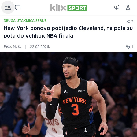
2
DRUGA UTAKMICA SERIJE
New York ponovo pobijedio Cleveland, na pola su
puta do velikog NBA finala
Piše: N. K.
|
22.05.2026.
1