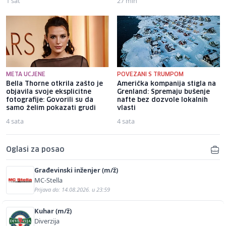
1 sat
27 min
META UCJENE
POVEZANI S TRUMPOM
Bella Thorne otkrila zašto je
Američka kompanija stigla na
objavila svoje eksplicitne
Grenland: Spremaju bušenje
fotografije: Govorili su da
nafte bez dozvole lokalnih
samo želim pokazati grudi
vlasti
4 sata
4 sata
Oglasi za posao
Građevinski inženjer (m/ž)
MC-Stella
Prijava do: 14.08.2026. u 23:59
Kuhar (m/ž)
Diverzija