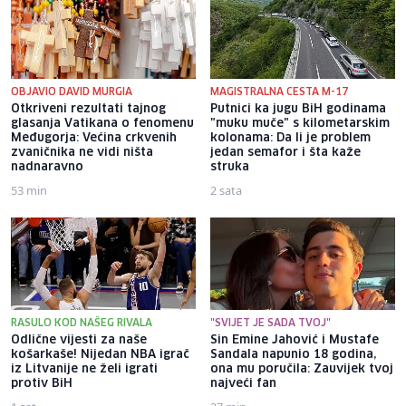
OBJAVIO DAVID MURGIA
MAGISTRALNA CESTA M-17
Otkriveni rezultati tajnog
Putnici ka jugu BiH godinama
glasanja Vatikana o fenomenu
"muku muče" s kilometarskim
Međugorja: Većina crkvenih
kolonama: Da li je problem
zvaničnika ne vidi ništa
jedan semafor i šta kaže
nadnaravno
struka
53 min
2 sata
RASULO KOD NAŠEG RIVALA
"SVIJET JE SADA TVOJ"
Odlične vijesti za naše
Sin Emine Jahović i Mustafe
košarkaše! Nijedan NBA igrač
Sandala napunio 18 godina,
iz Litvanije ne želi igrati
ona mu poručila: Zauvijek tvoj
protiv BiH
najveći fan