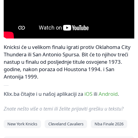
Knicksi će u velikom finalu igrati protiv Oklahoma City
Thundera ili San Antonio Spursa. Bit će to njihov treći
nastup u finalu od posljednje titule osvojene 1973.
godine, nakon poraza od Houstona 1994. i San
Antonija 1999.
Klix.ba čitajte i u našoj aplikaciji za
iOS
ili
Android
.
Znate nešto više o temi ili želite prijaviti grešku u tekstu?
New York Knicks
Cleveland Cavaliers
Nba Finale 2026