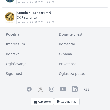
Prijava do: 25.08.2026. u 23:59
Konobar - Šanker (m/ž)
CK Ristorante
Prijava do: 23.08.2026. u 23:59
Početna
Dojavite vijest
Impressum
Komentari
Kontakt
O nama
Oglašavanje
Privatnost
Sigurnost
Oglasi za posao
Facebook
YouTube
LinkedIn
Twitter
Instagram
RSS
App Store
Google Play