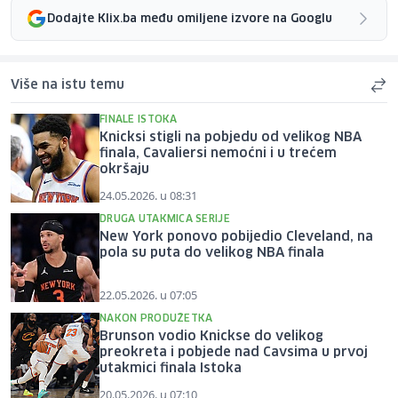
Dodajte Klix.ba među omiljene izvore na Googlu
Više na istu temu
FINALE ISTOKA
Knicksi stigli na pobjedu od velikog NBA
finala, Cavaliersi nemoćni i u trećem
okršaju
24.05.2026. u 08:31
DRUGA UTAKMICA SERIJE
New York ponovo pobijedio Cleveland, na
pola su puta do velikog NBA finala
22.05.2026. u 07:05
NAKON PRODUŽETKA
Brunson vodio Knickse do velikog
preokreta i pobjede nad Cavsima u prvoj
utakmici finala Istoka
20.05.2026. u 07:10