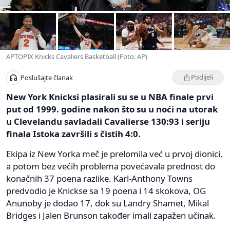
APTOPIX Knicks Cavaliers Basketball (Foto: AP)
Podijeli
Poslušajte članak
New York Knicksi plasirali su se u NBA finale prvi
put od 1999. godine nakon što su u noći na utorak
u Clevelandu savladali Cavalierse 130:93 i seriju
finala Istoka završili s čistih 4:0.
Ekipa iz New Yorka meč je prelomila već u prvoj dionici,
a potom bez većih problema povećavala prednost do
konačnih 37 poena razlike. Karl-Anthony Towns
predvodio je Knickse sa 19 poena i 14 skokova, OG
Anunoby je dodao 17, dok su Landry Shamet, Mikal
Bridges i Jalen Brunson također imali zapažen učinak.