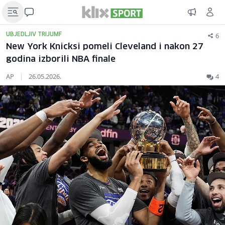
6
UBJEDLJIV TRIJUMF
New York Knicksi pomeli Cleveland i nakon 27
godina izborili NBA finale
AP
|
26.05.2026.
4