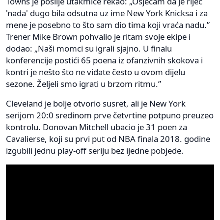
Towns je poslije utakmice rekao: „Osjećam da je riječ
'nada' dugo bila odsutna uz ime New York Knicksa i za
mene je posebno to što sam dio tima koji vraća nadu.”
Trener Mike Brown pohvalio je ritam svoje ekipe i
dodao: „Naši momci su igrali sjajno. U finalu
konferencije postići 65 poena iz ofanzivnih skokova i
kontri je nešto što ne viđate često u ovom dijelu
sezone. Željeli smo igrati u brzom ritmu.”
Cleveland je bolje otvorio susret, ali je New York
serijom 20:0 sredinom prve četvrtine potpuno preuzeo
kontrolu. Donovan Mitchell ubacio je 31 poen za
Cavalierse, koji su prvi put od NBA finala 2018. godine
izgubili jednu play-off seriju bez ijedne pobjede.