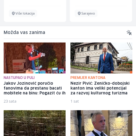
Više lokacija
Sarajevo
Možda vas zanima
NASTUPAO U PULI
PREMIJER KANTONA
Jakov Jozinović poručio
Nezir Pivić: Zeničko-dobojski
fanovima da prestanu bacati
kanton ima veliki potencijal
mobitele na binu: Pogazit ću ih
za razvoj kulturnog turizma
23 sata
1 sat