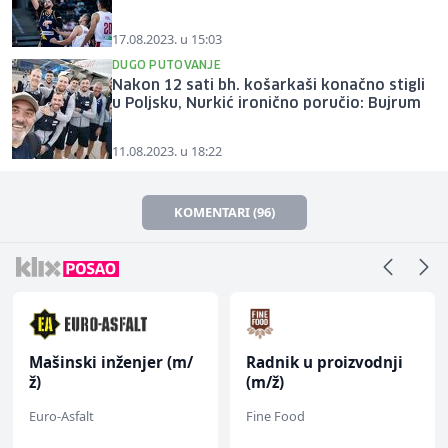
17.08.2023. u 15:03
DUGO PUTOVANJE
Nakon 12 sati bh. košarkaši konačno stigli
u Poljsku, Nurkić ironično poručio: Bujrum
11.08.2023. u 18:22
KOMENTARI (96)
Mašinski inženjer (m/
Radnik u proizvodnji
ž)
(m/ž)
Euro-Asfalt
Fine Food