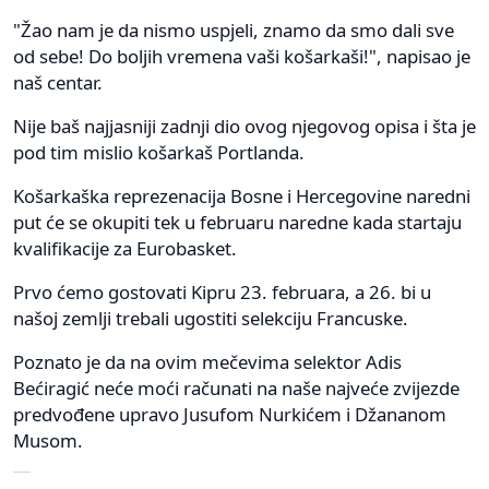
"Žao nam je da nismo uspjeli, znamo da smo dali sve
od sebe! Do boljih vremena vaši košarkaši!", napisao je
naš centar.
Nije baš najjasniji zadnji dio ovog njegovog opisa i šta je
pod tim mislio košarkaš Portlanda.
Košarkaška reprezenacija Bosne i Hercegovine naredni
put će se okupiti tek u februaru naredne kada startaju
kvalifikacije za Eurobasket.
Prvo ćemo gostovati Kipru 23. februara, a 26. bi u
našoj zemlji trebali ugostiti selekciju Francuske.
Poznato je da na ovim mečevima selektor Adis
Bećiragić neće moći računati na naše najveće zvijezde
predvođene upravo Jusufom Nurkićem i Džananom
Musom.