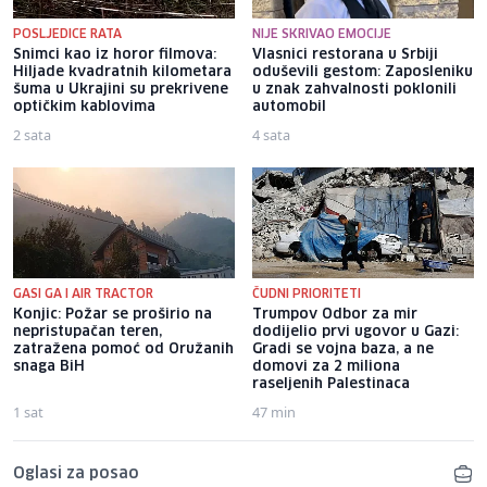
POSLJEDICE RATA
NIJE SKRIVAO EMOCIJE
Snimci kao iz horor filmova:
Vlasnici restorana u Srbiji
Hiljade kvadratnih kilometara
oduševili gestom: Zaposleniku
šuma u Ukrajini su prekrivene
u znak zahvalnosti poklonili
optičkim kablovima
automobil
2 sata
4 sata
GASI GA I AIR TRACTOR
ČUDNI PRIORITETI
Konjic: Požar se proširio na
Trumpov Odbor za mir
nepristupačan teren,
dodijelio prvi ugovor u Gazi:
zatražena pomoć od Oružanih
Gradi se vojna baza, a ne
snaga BiH
domovi za 2 miliona
raseljenih Palestinaca
1 sat
47 min
Oglasi za posao