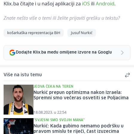
Klix.ba čitajte i u našoj aplikaciji za
iOS
ili
Android
.
Znate nešto više o temi ili želite prijaviti grešku u tekstu?
košarkaška reprezentacija BiH
Jusuf Nurkić
Dodajte Klix.ba među omiljene izvore na Googlu
Više na istu temu
JEDVA ČEKA NA TEREN
Nurkić prepun optimizma nakon Izraela:
Spremni smo večeras osvetiti se Poljacima
18.08.2023. u 22:54
"SVJESNI SMO SVOJIH MANA"
Nurkić: Kada gubimo nemamo podršku u
pravom smislu te riječi, čast izuzecima