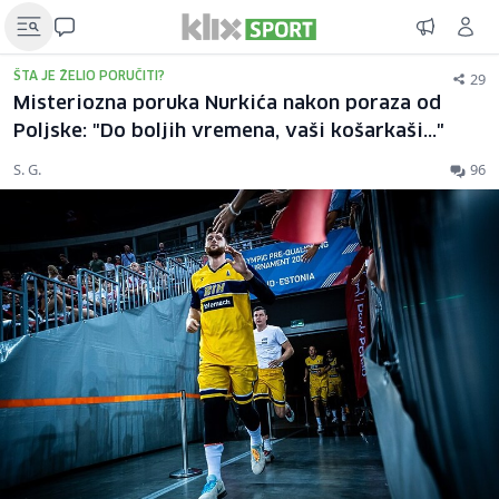
29
ŠTA JE ŽELIO PORUČITI?
Misteriozna poruka Nurkića nakon poraza od
Poljske: "Do boljih vremena, vaši košarkaši..."
S. G.
96