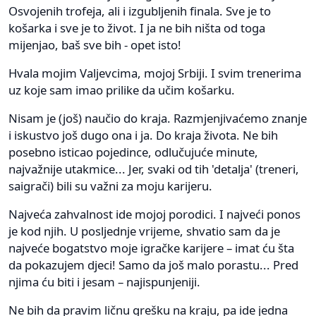
Osvojenih trofeja, ali i izgubljenih finala. Sve je to
košarka i sve je to život. I ja ne bih ništa od toga
mijenjao, baš sve bih - opet isto!
Hvala mojim Valjevcima, mojoj Srbiji. I svim trenerima
uz koje sam imao prilike da učim košarku.
Nisam je (još) naučio do kraja. Razmjenjivaćemo znanje
i iskustvo još dugo ona i ja. Do kraja života. Ne bih
posebno isticao pojedince, odlučujuće minute,
najvažnije utakmice... Jer, svaki od tih 'detalja' (treneri,
saigrači) bili su važni za moju karijeru.
Najveća zahvalnost ide mojoj porodici. I najveći ponos
je kod njih. U posljednje vrijeme, shvatio sam da je
najveće bogatstvo moje igračke karijere – imat ću šta
da pokazujem djeci! Samo da još malo porastu... Pred
njima ću biti i jesam – najispunjeniji.
Ne bih da pravim ličnu grešku na kraju, pa ide jedna