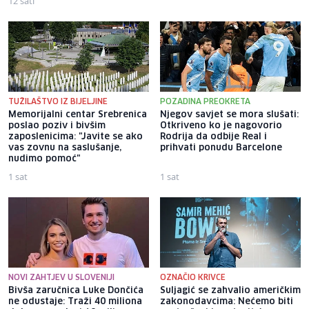
12 sati
TUŽILAŠTVO IZ BIJELJINE
POZADINA PREOKRETA
Memorijalni centar Srebrenica
Njegov savjet se mora slušati:
poslao poziv i bivšim
Otkriveno ko je nagovorio
zaposlenicima: "Javite se ako
Rodrija da odbije Real i
vas zovnu na saslušanje,
prihvati ponudu Barcelone
nudimo pomoć"
1 sat
1 sat
NOVI ZAHTJEV U SLOVENIJI
OZNAČIO KRIVCE
Bivša zaručnica Luke Dončića
Suljagić se zahvalio američkim
ne odustaje: Traži 40 miliona
zakonodavcima: Nećemo biti