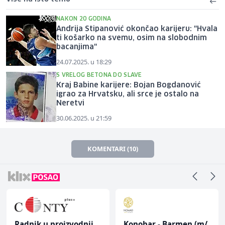
NAKON 20 GODINA
Andrija Stipanović okončao karijeru: "Hvala
ti košarko na svemu, osim na slobodnim
bacanjima"
24.07.2025. u 18:29
S VRELOG BETONA DO SLAVE
Kraj Babine karijere: Bojan Bogdanović
igrao za Hrvatsku, ali srce je ostalo na
Neretvi
30.06.2025. u 21:59
KOMENTARI (10)
Radnik u proizvodnji
Konobar - Barmen (m/