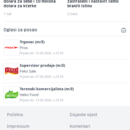
dolara za sebe i 10 miliona
zastrašeni i nastavit ćemo
dolara za kćerke
braniti istinu
1 sat
2 sata
Oglasi za posao
Trgovac (m/ž)
Prox
Prijava do: 15.08.2026. u 23:59
Supervizor prodaje (m/ž)
Feko Sale
Prijava do: 07.08.2026. u 23:59
Terenski komercijalista (m/ž)
Heko Food
Prijava do: 13.08.2026. u 23:59
Početna
Dojavite vijest
Impressum
Komentari