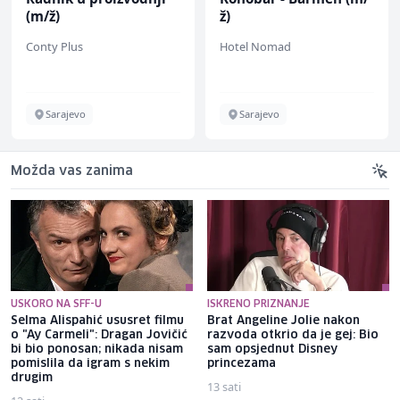
(m/ž)
ž)
Conty Plus
Hotel Nomad
Sarajevo
Sarajevo
Možda vas zanima
USKORO NA SFF-U
ISKRENO PRIZNANJE
Selma Alispahić ususret filmu
Brat Angeline Jolie nakon
o "Ay Carmeli": Dragan Jovičić
razvoda otkrio da je gej: Bio
bi bio ponosan; nikada nisam
sam opsjednut Disney
pomislila da igram s nekim
princezama
drugim
13 sati