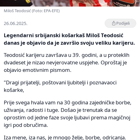
Miloš Teodosić (Foto: EPA-EFE)
26.06.2025.
Podijeli
Legendarni srbijanski košarkaš Miloš Teodosić
danas je objavio da je završio svoju veliku karijeru.
Teodosić karijeru završava u 39. godini, a u proteklih
dvadeset je nizao nevjerovatne uspjehe. Oproštaj je
objavio emotivnim pismom.
"Dragi prijatelji, poštovani ljubitelji i poznavaoci
košarke,
Prije svega hvala vam na 30 godina zajedničke borbe,
uživanja, radosti i tuge. Došao je trenutak da se
oprostim od jedne faze svoje ljubavi prema magičnoj
igri pod obručima.
Iza mene, iza nas, je mnogo želje, borbe, odricanja.