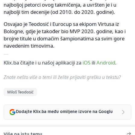
najboljoj petorci ovog takmičenja, a uvršten je i u
najbolji tim decenije (od 2010. do 2020. godine).
Osvajao je Teodosić i Eurocup sa ekipom Virtusa iz
Bologne, gdje je također bio MVP 2020. godine, kao i
brojne titule u domaćim šampionatima sa svim gore
navedenim timovima.
Klix.ba čitajte i u našoj aplikaciji za
iOS
ili
Android
.
Znate nešto više o temi ili želite prijaviti grešku u tekstu?
Miloš Teodosić
Dodajte Klix.ba među omiljene izvore na Googlu
Više na istu temu