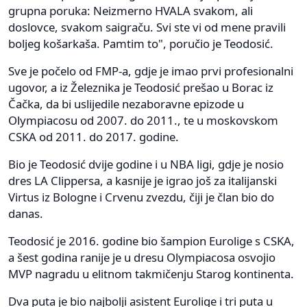
grupna poruka: Neizmerno HVALA svakom, ali
doslovce, svakom saigraču. Svi ste vi od mene pravili
boljeg košarkaša. Pamtim to", poručio je Teodosić.
Sve je počelo od FMP-a, gdje je imao prvi profesionalni
ugovor, a iz Železnika je Teodosić prešao u Borac iz
Čačka, da bi uslijedile nezaboravne epizode u
Olympiacosu od 2007. do 2011., te u moskovskom
CSKA od 2011. do 2017. godine.
Bio je Teodosić dvije godine i u NBA ligi, gdje je nosio
dres LA Clippersa, a kasnije je igrao još za italijanski
Virtus iz Bologne i Crvenu zvezdu, čiji je član bio do
danas.
Teodosić je 2016. godine bio šampion Eurolige s CSKA,
a šest godina ranije je u dresu Olympiacosa osvojio
MVP nagradu u elitnom takmičenju Starog kontinenta.
Dva puta je bio najbolji asistent Eurolige i tri puta u