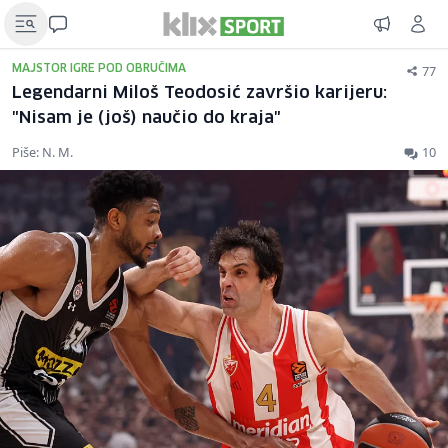
77
MAJSTOR IGRE POD OBRUČIMA
Legendarni Miloš Teodosić završio karijeru:
"Nisam je (još) naučio do kraja"
Piše: N. M.
10