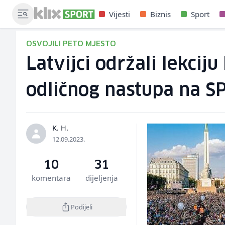
Vijesti
Biznis
Sport
OSVOJILI PETO MJESTO
Latvijci održali lekci
odličnog nastupa na S
K. H.
12.09.2023.
10
31
komentara
dijeljenja
Podijeli