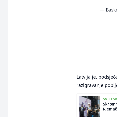
— Bask
Latvija je, podsje
razigravanje pobije
SVJETSKI
Skromn
Njemač