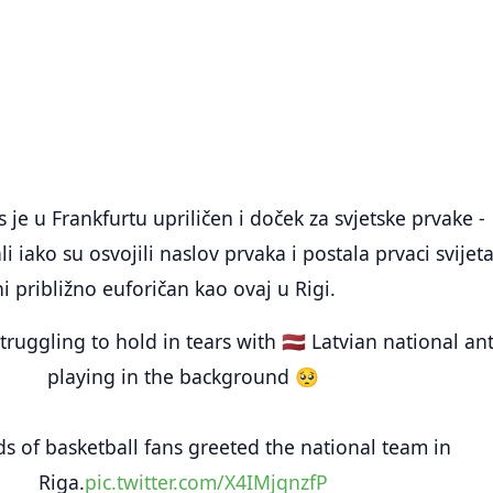
je u Frankfurtu upriličen i doček za svjetske prvake -
i iako su osvojili naslov prvaka i postala prvaci svijeta
i približno euforičan kao ovaj u Rigi.
truggling to hold in tears with 🇱🇻 Latvian national a
playing in the background 🥺
 of basketball fans greeted the national team in
Riga.
pic.twitter.com/X4IMjqnzfP