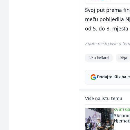
Svoj put prema fina
meču pobijedila Nj
od 5. do 8. mjesta 
Znate nešto više o temi 
SP u košarci
Riga
Dodajte Klix.ba 
Više na istu temu
SVJETSKI
Skromn
Njemač