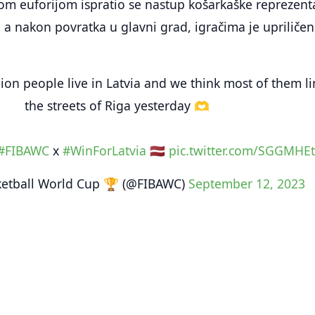
kom euforijom ispratio se nastup košarkaške reprezent
 nakon povratka u glavni grad, igračima je upriličen
ion people live in Latvia and we think most of them l
the streets of Riga yesterday 🫶
#FIBAWC
x
#WinForLatvia
🇱🇻
pic.twitter.com/SGGMHEt
ketball World Cup 🏆 (@FIBAWC)
September 12, 2023