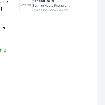
Konobarica (ž)
acije
Bosnian House Restaurant
 i
Prijava do: 20.08.2026. u 23:59
ined
hlp