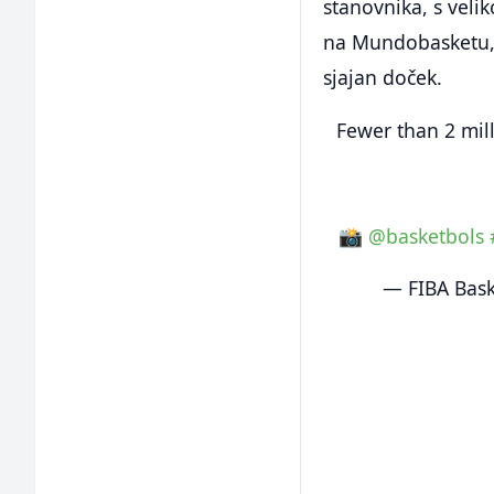
stanovnika, s veli
na Mundobasketu, a
sjajan doček.
Fewer than 2 mill
📸
@basketbols
— FIBA Bas