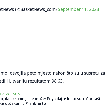
etNews (@BasketNews_com)
September 11, 2023
ćamo, osvojila peto mjesto nakon što su u susretu za
dili Litvaniju rezultatom 98:63.
 PRVACI SU STIGLI
o, da skromnije ne može: Pogledajte kako su košarkaši
ke dočekani u Frankfurtu