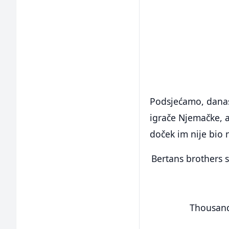
Podsjećamo, danas 
igrače Njemačke, al
doček im nije bio n
Bertans brothers s
Thousands