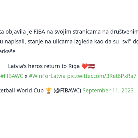
ka objavila je FIBA na svojim stranicama na društveni
 napisali, stanje na ulicama izgleda kao da su "svi" do
arkaše.
Latvia's heros return to Riga ❤️🇱🇻
c
#FIBAWC
x
#WinForLatvia
pic.twitter.com/3Ret6PxRa7
ketball World Cup 🏆 (@FIBAWC)
September 11, 2023