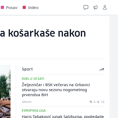
Posao
Video
 za košarkaše nakon
Sport
DUEL U 20 SATI
Željezničar i BSK večeras na Grbavici
otvaraju novu sezonu nogometnog
prvenstva BiH
44min
4
14
EVROPSKA LIGA
Haris Tabaković junak Salzburga, pogledajte