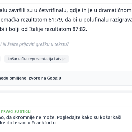
lu završili su u četvrtfinalu, gdje ih je u dramatičnom
emačka rezultatom 81:79, da bi u polufinalu razigrav
bili bolji od Italije rezultatom 87:82.
ili želite prijaviti grešku u tekstu?
košarkaška reprezentacija Latvije
među omiljene izvore na Googlu
 PRVACI SU STIGLI
o, da skromnije ne može: Pogledajte kako su košarkaši
ke dočekani u Frankfurtu