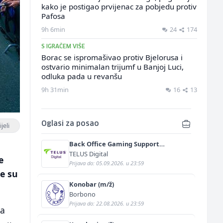
kako je postigao prvijenac za pobjedu protiv
Pafosa
9h 6min
24
174
S IGRAČEM VIŠE
Borac se ispromašivao protiv Bjelorusa i
ostvario minimalan trijumf u Banjoj Luci,
odluka pada u revanšu
9h 31min
16
13
Oglasi za posao
jeli
Back Office Gaming Support
Specialist with German and English
TELUS Digital
e
(m/f)
Prijava do: 05.09.2026. u 23:59
je su
Konobar (m/ž)
Borbono
Prijava do: 22.08.2026. u 23:59
na