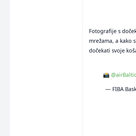
Fotografije s doče
mrežama, a kako su
dočekati svoje koš
📸
@airBalti
— FIBA Bas