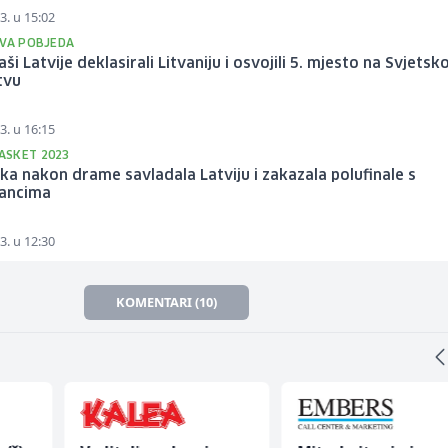
3. u 15:02
IVA POBJEDA
ši Latvije deklasirali Litvaniju i osvojili 5. mjesto na Svjets
tvu
3. u 16:15
SKET 2023
a nakon drame savladala Latviju i zakazala polufinale s
ancima
3. u 12:30
KOMENTARI (10)