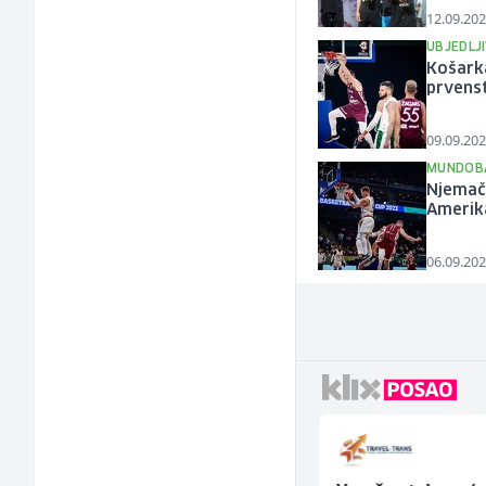
12.09.202
UBJEDLJ
Košarka
prvens
09.09.202
MUNDOBA
Njemačk
Amerik
06.09.202