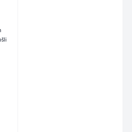
m
šli