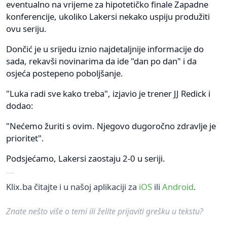
eventualno na vrijeme za hipotetičko finale Zapadne
konferencije, ukoliko Lakersi nekako uspiju produžiti
ovu seriju.
Dončić je u srijedu iznio najdetaljnije informacije do
sada, rekavši novinarima da ide "dan po dan" i da
osjeća postepeno poboljšanje.
"Luka radi sve kako treba", izjavio je trener JJ Redick i
dodao:
"Nećemo žuriti s ovim. Njegovo dugoročno zdravlje je
prioritet".
Podsjećamo, Lakersi zaostaju 2-0 u seriji.
Klix.ba čitajte i u našoj aplikaciji za
iOS
ili
Android
.
Znate nešto više o temi ili želite prijaviti grešku u tekstu?