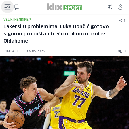
1
VELIKI HENDIKEP
Lakersi u problemima: Luka Dončić gotovo
sigurno propušta i treću utakmicu protiv
Oklahome
Piše: A. T.
|
09.05.2026.
3