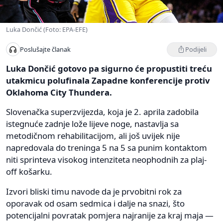
Luka Dončić (Foto: EPA-EFE)
Podijeli
Poslušajte članak
Luka Dončić gotovo pa sigurno će propustiti treću
utakmicu polufinala Zapadne konferencije protiv
Oklahoma City Thundera.
Slovenačka superzvijezda, koja je 2. aprila zadobila
istegnuće zadnje lože lijeve noge, nastavlja sa
metodičnom rehabilitacijom, ali još uvijek nije
napredovala do treninga 5 na 5 sa punim kontaktom
niti sprinteva visokog intenziteta neophodnih za plaj-
off košarku.
Izvori bliski timu navode da je prvobitni rok za
oporavak od osam sedmica i dalje na snazi, što
potencijalni povratak pomjera najranije za kraj maja —