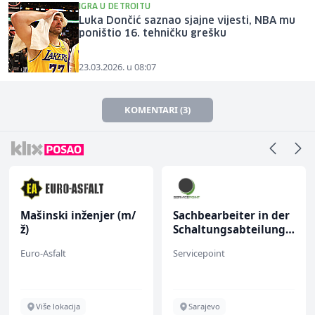
IGRA U DETROITU
Luka Dončić saznao sjajne vijesti, NBA mu
poništio 16. tehničku grešku
23.03.2026. u 08:07
KOMENTARI (3)
Mašinski inženjer (m/
Sachbearbeiter in der
ž)
Schaltungsabteilung
(m/w)
Euro-Asfalt
Servicepoint
Više lokacija
Sarajevo