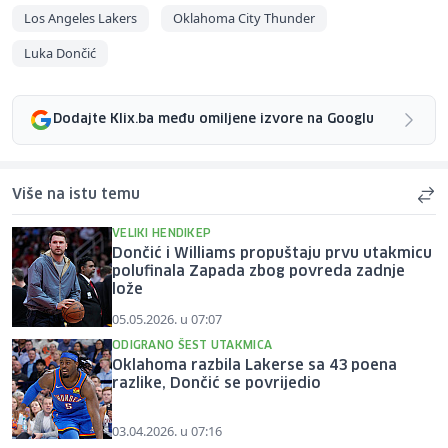
Los Angeles Lakers
Oklahoma City Thunder
Luka Dončić
Dodajte Klix.ba među omiljene izvore na Googlu
Više na istu temu
VELIKI HENDIKEP
Dončić i Williams propuštaju prvu utakmicu
polufinala Zapada zbog povreda zadnje
lože
05.05.2026. u 07:07
ODIGRANO ŠEST UTAKMICA
Oklahoma razbila Lakerse sa 43 poena
razlike, Dončić se povrijedio
03.04.2026. u 07:16