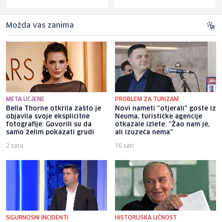
Možda vas zanima
META UCJENE
PROBLEM ZA TURIZAM
Bella Thorne otkrila zašto je
Novi nameti "otjerali" goste iz
objavila svoje eksplicitne
Neuma, turističke agencije
fotografije: Govorili su da
otkazale izlete: "Žao nam je,
samo želim pokazati grudi
ali izuzeća nema"
2 sata
16 sati
SIGURNOSNI INCIDENTI
HISTORIJSKA LIČNOST