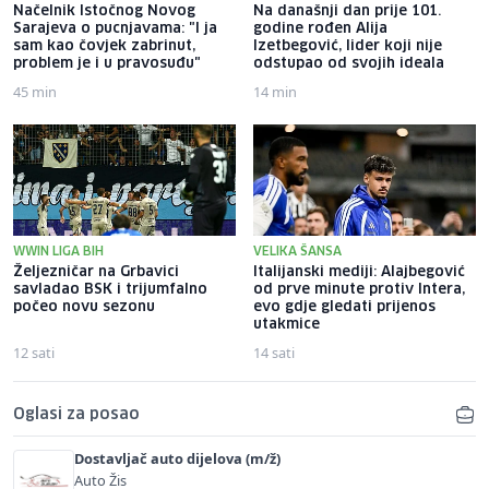
Načelnik Istočnog Novog
Na današnji dan prije 101.
Sarajeva o pucnjavama: "I ja
godine rođen Alija
sam kao čovjek zabrinut,
Izetbegović, lider koji nije
problem je i u pravosuđu"
odstupao od svojih ideala
45 min
14 min
WWIN LIGA BIH
VELIKA ŠANSA
Željezničar na Grbavici
Italijanski mediji: Alajbegović
savladao BSK i trijumfalno
od prve minute protiv Intera,
počeo novu sezonu
evo gdje gledati prijenos
utakmice
12 sati
14 sati
Oglasi za posao
Dostavljač auto dijelova (m/ž)
Auto Žis