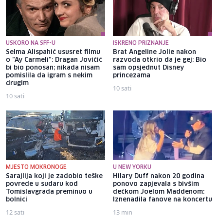
USKORO NA SFF-U
ISKRENO PRIZNANJE
Selma Alispahić ususret filmu
Brat Angeline Jolie nakon
o "Ay Carmeli": Dragan Jovičić
razvoda otkrio da je gej: Bio
bi bio ponosan; nikada nisam
sam opsjednut Disney
pomislila da igram s nekim
princezama
drugim
10 sati
10 sati
MJESTO MOKRONOGE
U NEW YORKU
Sarajlija koji je zadobio teške
Hilary Duff nakon 20 godina
povrede u sudaru kod
ponovo zapjevala s bivšim
Tomislavgrada preminuo u
dečkom Joelom Maddenom:
bolnici
Iznenadila fanove na koncertu
12 sati
13 min