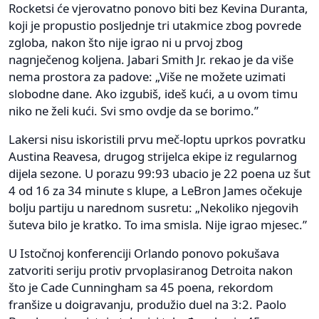
Rocketsi će vjerovatno ponovo biti bez Kevina Duranta,
koji je propustio posljednje tri utakmice zbog povrede
zgloba, nakon što nije igrao ni u prvoj zbog
nagnječenog koljena. Jabari Smith Jr. rekao je da više
nema prostora za padove: „Više ne možete uzimati
slobodne dane. Ako izgubiš, ideš kući, a u ovom timu
niko ne želi kući. Svi smo ovdje da se borimo.”
Lakersi nisu iskoristili prvu meč-loptu uprkos povratku
Austina Reavesa, drugog strijelca ekipe iz regularnog
dijela sezone. U porazu 99:93 ubacio je 22 poena uz šut
4 od 16 za 34 minute s klupe, a LeBron James očekuje
bolju partiju u narednom susretu: „Nekoliko njegovih
šuteva bilo je kratko. To ima smisla. Nije igrao mjesec.”
U Istočnoj konferenciji Orlando ponovo pokušava
zatvoriti seriju protiv prvoplasiranog Detroita nakon
što je Cade Cunningham sa 45 poena, rekordom
franšize u doigravanju, produžio duel na 3:2. Paolo