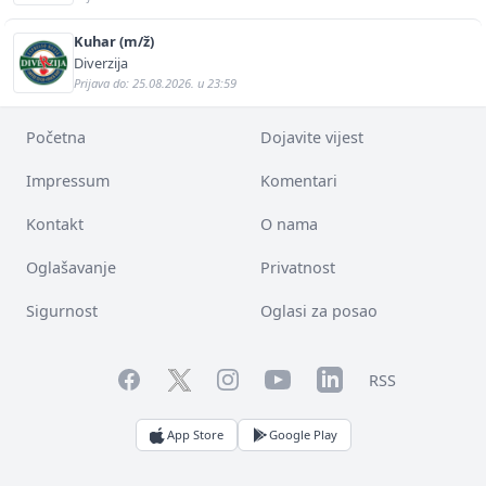
Kuhar (m/ž)
Diverzija
Prijava do: 25.08.2026. u 23:59
Početna
Dojavite vijest
Impressum
Komentari
Kontakt
O nama
Oglašavanje
Privatnost
Sigurnost
Oglasi za posao
Facebook
YouTube
LinkedIn
Twitter
Instagram
RSS
App Store
Google Play