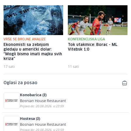
VRŠE SE BROJNE ANALIZE
KONFERENCIJSKA LIGA
Ekonomisti sa zebnjom
Tok utakmice: Borac - ML
gledaju u američki dolar:
Vitebsk 1:0
"Mogli bismo imati majku svih
kriza"
17 sati
11 sati
Oglasi za posao
Konobarica (ž)
Bosnian House Restaurant
Prijava do: 20.08.2026. u 23:59
Hostesa (ž)
Bosnian House Restaurant
Prijava do: 20.08.2026. u 23:59