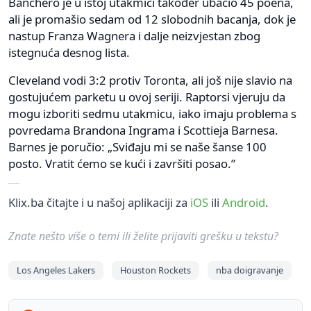
Banchero je u istoj utakmici također ubacio 45 poena,
ali je promašio sedam od 12 slobodnih bacanja, dok je
nastup Franza Wagnera i dalje neizvjestan zbog
istegnuća desnog lista.
Cleveland vodi 3:2 protiv Toronta, ali još nije slavio na
gostujućem parketu u ovoj seriji. Raptorsi vjeruju da
mogu izboriti sedmu utakmicu, iako imaju problema s
povredama Brandona Ingrama i Scottieja Barnesa.
Barnes je poručio: „Sviđaju mi se naše šanse 100
posto. Vratit ćemo se kući i završiti posao.”
Klix.ba čitajte i u našoj aplikaciji za
iOS
ili
Android
.
Znate nešto više o temi ili želite prijaviti grešku u tekstu?
Los Angeles Lakers
Houston Rockets
nba doigravanje