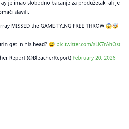
ay je imao slobodno bacanje za produžetak, ali je
maći slavili.
urray MISSED the GAME-TYING FREE THROW 😱🤯
rin get in his head? 😅
pic.twitter.com/sLK7rAhOst
her Report (@BleacherReport)
February 20, 2026