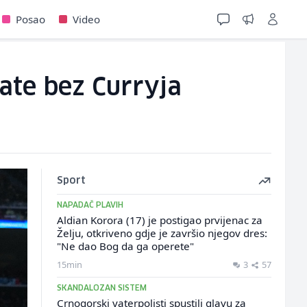
Posao
Video
tate bez Curryja
Sport
NAPADAČ PLAVIH
Aldian Korora (17) je postigao prvijenac za
Želju, otkriveno gdje je završio njegov dres:
"Ne dao Bog da ga operete"
15min
3
57
SKANDALOZAN SISTEM
Crnogorski vaterpolisti spustili glavu za