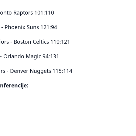
ronto Raptors 101:110
 - Phoenix Suns 121:94
ors - Boston Celtics 110:121
- Orlando Magic 94:131
ers - Denver Nuggets 115:114
nferencije: