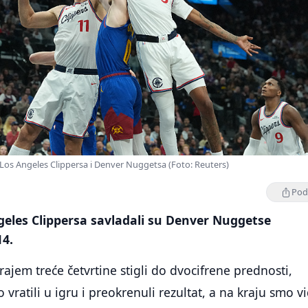
 Los Angeles Clippersa i Denver Nuggetsa (Foto: Reuters)
Podi
geles Clippersa savladali su Denver Nuggetse
14.
rajem treće četvrtine stigli do dvocifrene prednosti,
o vratili u igru i preokrenuli rezultat, a na kraju smo vi