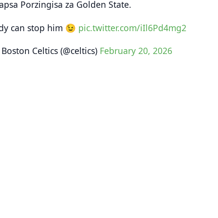
stapsa Porzingisa za Golden State.
y can stop him 😉
pic.twitter.com/iIl6Pd4mg2
Boston Celtics (@celtics)
February 20, 2026