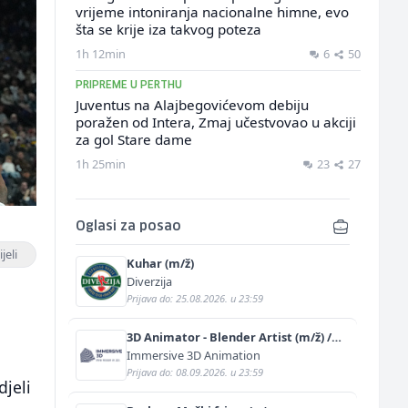
vrijeme intoniranja nacionalne himne, evo
šta se krije iza takvog poteza
1h 12min
6
50
PRIPREME U PERTHU
Juventus na Alajbegovićevom debiju
poražen od Intera, Zmaj učestvovao u akciji
za gol Stare dame
1h 25min
23
27
Oglasi za posao
jeli
Kuhar (m/ž)
Diverzija
Prijava do: 25.08.2026. u 23:59
3D Animator - Blender Artist (m/ž) /
Remote Freelance
Immersive 3D Animation
Prijava do: 08.09.2026. u 23:59
djeli