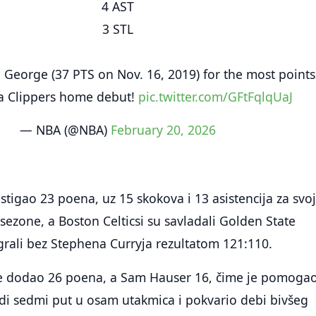
4 AST
3 STL
 George (37 PTS on Nov. 16, 2019) for the most points
 a Clippers home debut!
pic.twitter.com/GFtFqlqUaJ
— NBA (@NBA)
February 20, 2026
stigao 23 poena, uz 15 skokova i 13 asistencija za svo
 sezone, a Boston Celticsi su savladali Golden State
igrali bez Stephena Curryja rezultatom 121:110.
je dodao 26 poena, a Sam Hauser 16, čime je pomoga
di sedmi put u osam utakmica i pokvario debi bivšeg