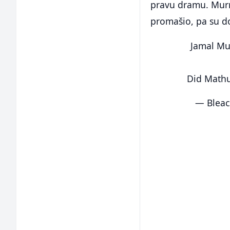
pravu dramu. Murr
promašio, pa su do
Jamal M
Did Mathu
— Bleac