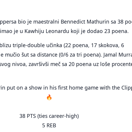
ippersa bio je maestralni Bennedict Mathurin sa 38 p
 imao je u Kawhiju Leonardu koji je dodao 23 poena.
 blizu triple-double učinka (22 poena, 17 skokova, 6
a je mučio šut sa distance (0/6 za tri poena). Jamal Murr
svog nivoa, završivši meč sa 20 poena uz loše procente
n put on a show in his first home game with the Clip
🔥
38 PTS (ties career-high)
5 REB