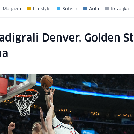
Magazin
Lifestyle
Scitech
Auto
Križaljka
nadigrali Denver, Golden S
na