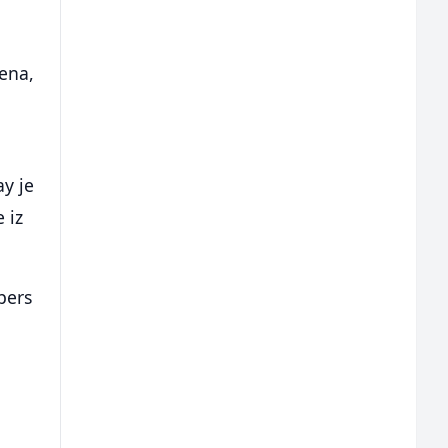
oena,
ay je
 iz
pers