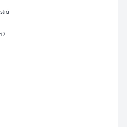
stići
 17