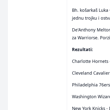
Bh. košarkaš Luka 
jednu trojku i ostv
De'Anthony Melton 
za Warriorse. Porz
Rezultati:
Charlotte Hornets
Cleveland Cavalier
Philadelphia 76ers
Washington Wizard
New York Knicks - 