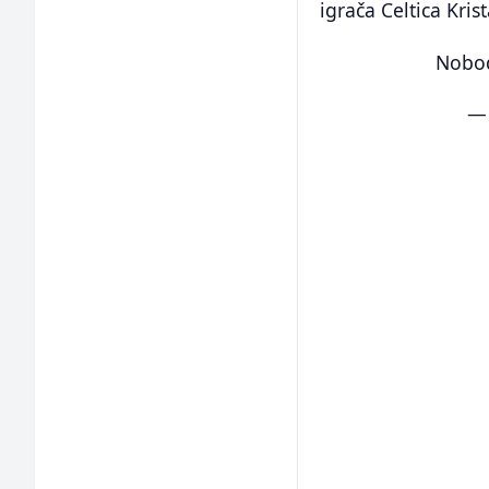
igrača Celtica Kri
Nobod
— 