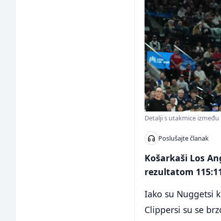
Detalji s utakmice između
Poslušajte članak
Košarkaši Los An
rezultatom 115:1
Iako su Nuggetsi k
Clippersi su se brz