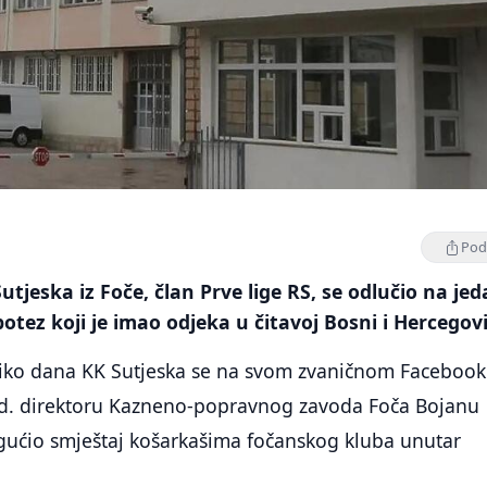
Podi
utjeska iz Foče, član Prve lige RS, se odlučio na je
otez koji je imao odjeka u čitavoj Bosni i Hercegovi
liko dana KK Sutjeska se na svom zvaničnom Facebook
 v.d. direktoru Kazneno-popravnog zavoda Foča Bojanu
ogućio smještaj košarkašima fočanskog kluba unutar