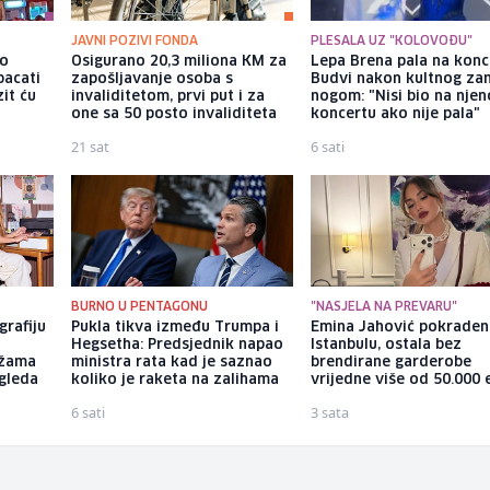
JAVNI POZIVI FONDA
PLESALA UZ "KOLOVOĐU"
io
Osigurano 20,3 miliona KM za
Lepa Brena pala na konc
bacati
zapošljavanje osoba s
Budvi nakon kultnog z
it ću
invaliditetom, prvi put i za
nogom: "Nisi bio na nje
one sa 50 posto invaliditeta
koncertu ako nije pala"
21 sat
6 sati
BURNO U PENTAGONU
"NASJELA NA PREVARU"
grafiju
Pukla tikva između Trumpa i
Emina Jahović pokraden
Hegsetha: Predsjednik napao
Istanbulu, ostala bez
ežama
ministra rata kad je saznao
brendirane garderobe
zgleda
koliko je raketa na zalihama
vrijedne više od 50.000 
6 sati
3 sata