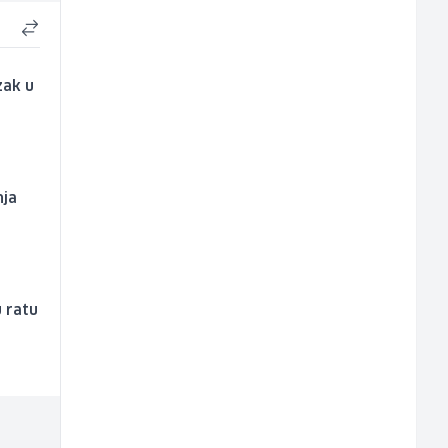
zak u
nja
u ratu