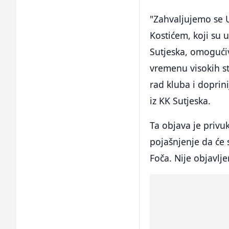
"Zahvaljujemo se 
Kostićem, koji su 
Sutjeska, omogući
vremenu visokih s
rad kluba i doprini
iz KK Sutjeska.
Ta objava je privu
pojašnjenje da će 
Foča. Nije objavlj