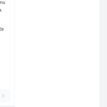
anu
a.
 će