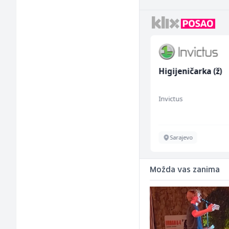
Komercijalista -
Higijeničarka (ž)
Serviser kafe aparata
(m/ž)
P Trade
Invictus
Tuzla
Sarajevo
Možda vas zanima