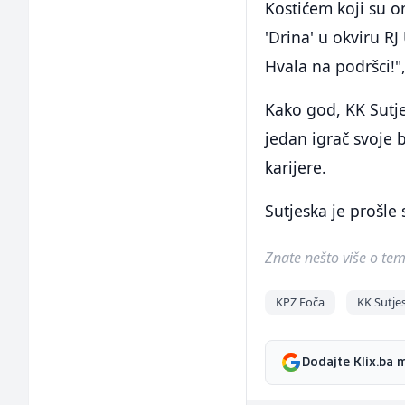
Kostićem koji su o
'Drina' u okviru RJ
Hvala na podršci!",
Kako god, KK Sutjes
jedan igrač svoje 
karijere.
Sutjeska je prošle
Znate nešto više o temi 
KPZ Foča
KK Sutje
Dodajte Klix.ba 