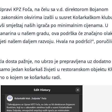
Upravi KPZ Foča, na čelu sa v.d. direktorom Bojanom
u zakonskim okvirima izašli u susret Košarkaškom klub
vši smještaj naših igrača po minimalnim cijenama. U
tanarina u našem gradu, ova podrška će značajno olak
jeti našem daljem razvoju. Hvala na podršci!", poručili
kla dosta pažnje, no ubrzo je prepravljena uz dodatno
samo jedan košarkaš živjeti u restoranskom objektu K
eno o kojem se košarkašu radi.