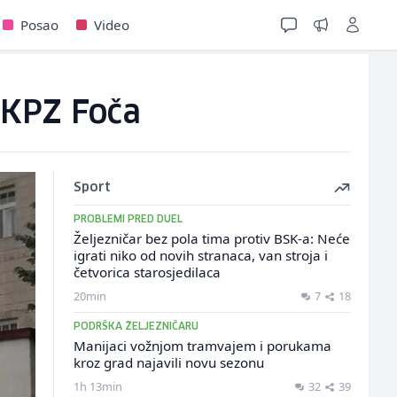
Posao
Video
 KPZ Foča
Sport
PROBLEMI PRED DUEL
Željezničar bez pola tima protiv BSK-a: Neće
igrati niko od novih stranaca, van stroja i
četvorica starosjedilaca
20min
7
18
PODRŠKA ŽELJEZNIČARU
Manijaci vožnjom tramvajem i porukama
kroz grad najavili novu sezonu
1h 13min
32
39