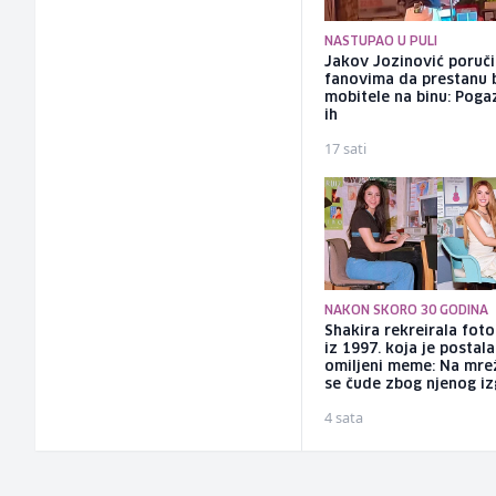
NASTUPAO U PULI
Jakov Jozinović poruč
fanovima da prestanu 
mobitele na binu: Pogaz
ih
17 sati
NAKON SKORO 30 GODINA
Shakira rekreirala foto
iz 1997. koja je postala
omiljeni meme: Na mr
se čude zbog njenog i
4 sata