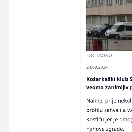
Foto: KPZ Foča
24.09.2024.
Košarkaški klub S
veoma zanimljiv p
Naime, prije neko
profilu zahvalila
Kostiću jer je om
njihove zgrade.