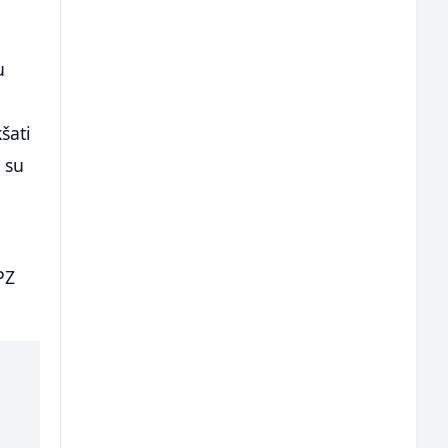
u
šati
 su
PZ