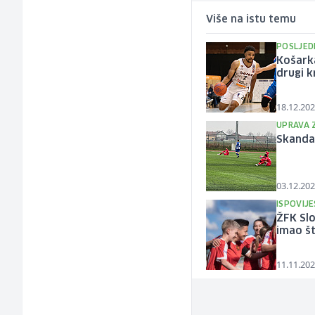
Više na istu temu
POSLJED
Košarka
drugi k
18.12.202
UPRAVA 
Skandal
03.12.202
ISPOVIJ
ŽFK Slo
imao št
11.11.202