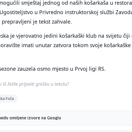
mogućili smještaj jednog od naših košarkaša u restor
 Ugostiteljstvo u Privredno instruktorskoj službi Zavod
 prepravljeni je tekst zahvale.
ka je vjerovatno jedini košarkaški klub na svijetu čiji
boravište imati unutar zatvora tokom svoje košarkaške
 sezone zauzela osmo mjesto u Prvoj ligi RS.
ili želite prijaviti grešku u tekstu?
ska Foča
među omiljene izvore na Googlu