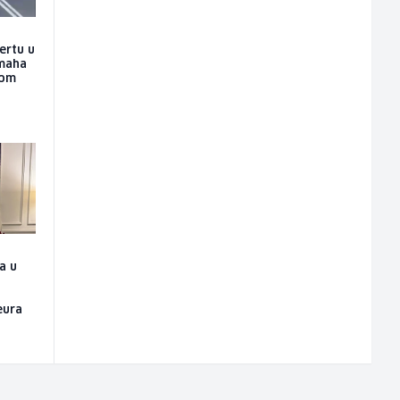
ertu u
amaha
nom
a u
eura