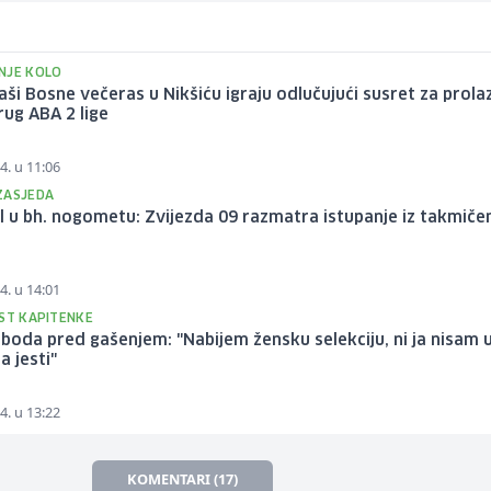
NJE KOLO
ši Bosne večeras u Nikšiću igraju odlučujući susret za prola
rug ABA 2 lige
4. u 11:06
ZASJEDA
 u bh. nogometu: Zvijezda 09 razmatra istupanje iz takmiče
4. u 14:01
EST KAPITENKE
boda pred gašenjem: "Nabijem žensku selekciju, ni ja nisam 
a jesti"
4. u 13:22
KOMENTARI (17)