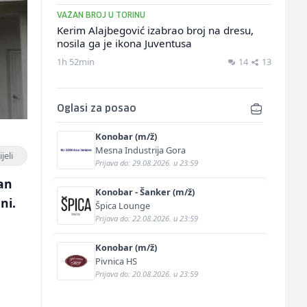
VAŽAN BROJ U TORINU
Kerim Alajbegović izabrao broj na dresu,
nosila ga je ikona Juventusa
1h 52min
14
13
Oglasi za posao
Konobar (m/ž)
Mesna Industrija Gora
jeli
Prijava do: 29.08.2026. u 23:59
dan
Konobar - Šanker (m/ž)
ni.
Špica Lounge
Prijava do: 22.08.2026. u 23:59
Konobar (m/ž)
Pivnica HS
Prijava do: 20.08.2026. u 23:59