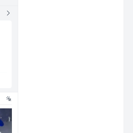
Konobar - Barmen (m/
Skladišni radnik (m/ž
ž)
Hotel Nomad
Lidl BH
Sarajevo
Lepenica