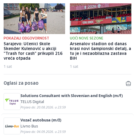
POKAZALI ODGOVORNOST
UOČI NOVE SEZONE
Sarajevo: Učenici škole
Arsenalov stadion od danas
Skender Kulenović u akciji
krasi novi šampionski detalj, a
"Trash for cash" prikupili 216
tu je i nezaobilazna zastava
vreća otpada
BiH
1 sat
1 sat
Oglasi za posao
Solutions Consultant with Slovenian and English (m/f)
TELUS Digital
Prijava do: 20.08.2026. u 23:59
Vozač autobusa (m/ž)
Livno Bus
Prijava do: 04.09.2026. u 23:59