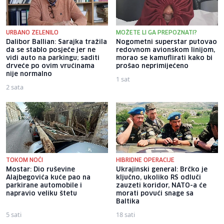
URBANO ZELENILO
MOŽETE LI GA PREPOZNATI?
Dalibor Ballian: Sarajka tražila
Nogometni superstar putovao
da se stablo posječe jer ne
redovnom avionskom linijom,
vidi auto na parkingu; saditi
morao se kamuflirati kako bi
drveće po ovim vrućinama
prošao neprimijećeno
nije normalno
1 sat
2 sata
TOKOM NOĆI
HIBRIDNE OPERACIJE
Mostar: Dio ruševine
Ukrajinski general: Brčko je
Alajbegovića kuće pao na
ključno, ukoliko RS odluči
parkirane automobile i
zauzeti koridor, NATO-a će
napravio veliku štetu
morati povući snage sa
Baltika
5 sati
18 sati