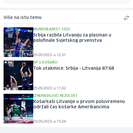
Više na istu temu
MUNDOBASKET 2023
Srbija razbila Litvaniju za plasman u
polufinale Svjetskog prvenstva
05.09.2023. u 12:31
SP U KOŠARCI
Tok utakmice: Srbija - Litvanija 87:68
05.09.2023. u 11:02
IZNENAĐUJUĆI REZULTAT
Košarkaši Litvanije u prvom poluvremenu
održali čas košarke Amerikancima
03.09.2023. u 15:24