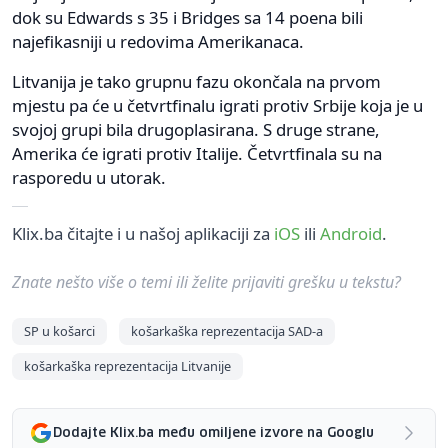
dok su Edwards s 35 i Bridges sa 14 poena bili
najefikasniji u redovima Amerikanaca.
Litvanija je tako grupnu fazu okončala na prvom
mjestu pa će u četvrtfinalu igrati protiv Srbije koja je u
svojoj grupi bila drugoplasirana. S druge strane,
Amerika će igrati protiv Italije. Četvrtfinala su na
rasporedu u utorak.
Klix.ba čitajte i u našoj aplikaciji za
iOS
ili
Android
.
Znate nešto više o temi ili želite prijaviti grešku u tekstu?
SP u košarci
košarkaška reprezentacija SAD-a
košarkaška reprezentacija Litvanije
Dodajte Klix.ba među omiljene izvore na Googlu