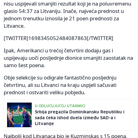
nisu uspijevali smanjiti rezultat koji je na poluvremenu
glasio 54:37 za Litvaniju. Inače, najveća prednost u
jednom trenutku iznosila je 21 poen prednosti za
Litvance.
[TWITTER]1698345052484087863[/TWITTER]
Ipak, Amerikanci u trećoj četvrtini dodaju gas i
uspijevaju uoči posljednje dionice smanjiti zaostatak na
samo šest poena.
Obje selekcije su odigrale fantastično posljednju
četvrtinu, ali su Litvanci na kraju uspjeli sačuvati
prednost i ostvariti veliku pobjedu.
U ODLUČUJUĆOJ UTAKMICI
Srbija pregazila Dominikansku Republiku i
sada čeka ishod duela između SAD-a i
Litvanije
Najbolji kod Litvanaca bio je Kuzminskas s 15 poena,