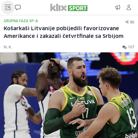
86
GRUPNA FAZA SP-A
Košarkaši Litvanije pobijedili favorizovane
Amerikance i zakazali četvrtfinale sa Srbijom
N. K.
107