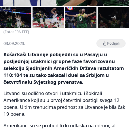
+4
(Foto: EPA-EFE)
03.09.2023.
Podijeli
Košarkaši Litvanije pobijedili su u Pasayju u
posljednjoj utakmici grupne faze favorizovanu
selekciju Sjedinjenih Američkih Država rezultatom
110:104 te su tako zakazali duel sa Srbijom u
četvrtfinalu Svjetskog prvenstva.
Litvanci su odlično otvorili utakmicu i šokirali
Amerikance koji su u prvoj četvrtini postigli svega 12
poena. U tim trenucima prednost za Litvance je bila čak
19 poena.
Amerikanci su se probudili do odlaska na odmor, ali