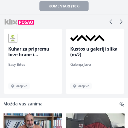
KOMENTARI (107)
Kuhar za pripremu
Kustos u galeriji slika
brze hrane i
(m/ž)
jednostavnih jela (m/
Easy Bites
Galerija Java
ž)
Sarajevo
Sarajevo
Možda vas zanima