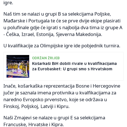
igre.
Naš tim se nalazi u grupi B sa selekcijama Poljske,
Mađarske i Portugala te će se prve dvije ekipe plasirati
u polufinale gdje će igrati s najbolja dva tima iz grupe A
- Češka, Izrael, Estonija, Sjeverna Makedonija.
U kvalifikacije za Olimpijske igre ide pobjednik turnira.
ODRŽAN ŽRIJEB
Košarkaši BiH dobili rivale u kvalifikacijama
za Eurobasket: U grupi smo s Hrvatskom
Inače, košarkaška reprezentacija Bosne i Hercegovine
jučer je saznala imena protivnika u kvalfikacijama za
naredno Evropsko prvenstvo, koje se održava u
Finskoj, Poljskoj, Latviji i Kipru.
Naši Zmajevi se nalaze u grupi E sa selekcijama
Francuske, Hrvatske i Kipra.