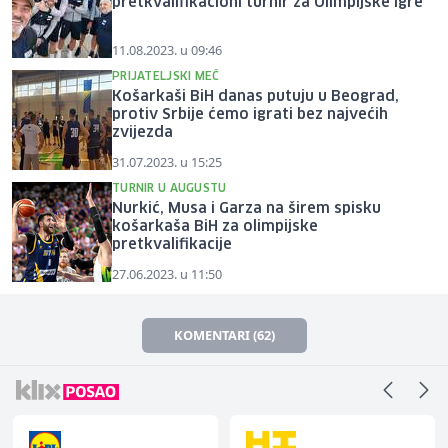
pretkvalifikacioni turnir za Olimpijske igre
11.08.2023. u 09:46
PRIJATELJSKI MEČ
Košarkaši BiH danas putuju u Beograd,
protiv Srbije ćemo igrati bez najvećih
zvijezda
31.07.2023. u 15:25
TURNIR U AUGUSTU
Nurkić, Musa i Garza na širem spisku
košarkaša BiH za olimpijske
pretkvalifikacije
27.06.2023. u 11:50
KOMENTARI (62)