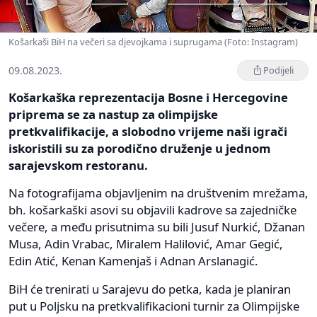
Košarkaši BiH na večeri sa djevojkama i suprugama (Foto: Instagram)
09.08.2023.
Podijeli
Košarkaška reprezentacija Bosne i Hercegovine
priprema se za nastup za olimpijske
pretkvalifikacije, a slobodno vrijeme naši igrači
iskoristili su za porodično druženje u jednom
sarajevskom restoranu.
Na fotografijama objavljenim na društvenim mrežama,
bh. košarkaški asovi su objavili kadrove sa zajedničke
večere, a među prisutnima su bili Jusuf Nurkić, Džanan
Musa, Adin Vrabac, Miralem Halilović, Amar Gegić,
Edin Atić, Kenan Kamenjaš i Adnan Arslanagić.
BiH će trenirati u Sarajevu do petka, kada je planiran
put u Poljsku na pretkvalifikacioni turnir za Olimpijske