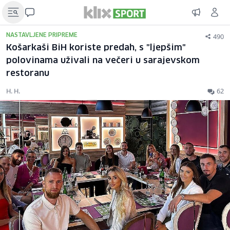
490
NASTAVLJENE PRIPREME
Košarkaši BiH koriste predah, s "ljepšim"
polovinama uživali na večeri u sarajevskom
restoranu
H. H.
62