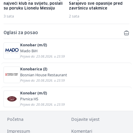
najveći klub na svijetu, poslali
Sarajevo sve opasnije pred
su poruku Lionelu Messiju
završnicu utakmice
3 sata
2 sata
Oglasi za posao
Konobar (m/ž)
Mado BiH
Prijava do: 23.08.2026. u 23:59
Konobarica (ž)
Bosnian House Restaurant
Prijava do: 20.08.2026. u 23:59
Konobar (m/ž)
Pivnica HS
Prijava do: 20.08.2026. u 23:59
Početna
Dojavite vijest
Impressum
Komentari