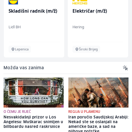
Skladišni radnik (m/ž)
Električar (m/ž)
Lidl BH
Hering
Lepenica
Široki Brijeg
Možda vas zanima
O ČEMU JE RIJEČ
REGIJA U PLAMENU
Nesvakidašnji prizor u Los
Iran poručio Saudijskoj Arabiji:
Angelesu: Muškarac snimljen u
Nekad ste se oslanjali na
billboardu nasred raskrsnice
američke baze, a sad na
njihove potrčke