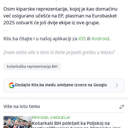
Osim kiparske reprezentacije, kojoj je kao domaćinu
već osigurano učešće na EP, plasman na Eurobasket
2025 ostvarit će još dvije ekipe iz ove grupe.
Klix.ba čitajte i u našoj aplikaciji za
iOS
ili
Android
.
Znate nešto više o temi ili želite prijaviti grešku u tekstu?
košarkaška reprezentacija BiH
Dodajte Klix.ba među omiljene izvore na Googlu
Više na istu temu
PRVI DUEL U NEDJELJU
Košarkaši BiH poletjeli ka Poljskoj na