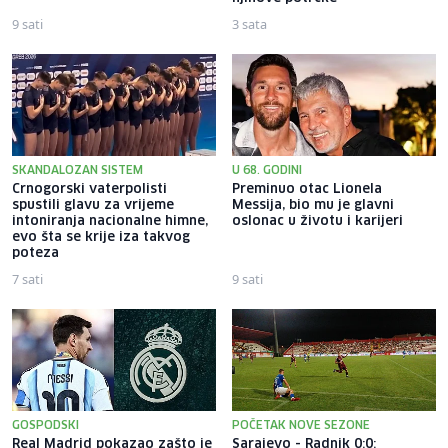
9 sati
3 sata
SKANDALOZAN SISTEM
U 68. GODINI
Crnogorski vaterpolisti
Preminuo otac Lionela
spustili glavu za vrijeme
Messija, bio mu je glavni
intoniranja nacionalne himne,
oslonac u životu i karijeri
evo šta se krije iza takvog
poteza
7 sati
9 sati
GOSPODSKI
POČETAK NOVE SEZONE
Real Madrid pokazao zašto je
Sarajevo - Radnik 0:0: